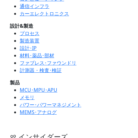
通信インフラ
カーエレクトロニクス
設計&製造
プロセス
製造装置
設計･IP
材料･薬品･部材
ファブレス･ファウンドリ
計測器・検査･検証
製品
MCU･MPU･APU
メモリ
パワー･パワーマネジメント
MEMS･アナログ
インサイダーズ