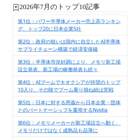
2026年7月のトップ10記事
第1位：パワー半導体メーカー売上高ランキン
グ、トップ20に日本企業5社
第2位：政府の狙いは国内に自立したAI半導体
サプライチェーン構築で経済安保確
第3位：半導体市況好調により、メモリ新工場
設立発表、新工場の稼働発表も続々
第4位：AIブームでキオクシアが待望のトップ
10入り、その陰でブーム乗り損ね組は苦戦
第5位：日本に対する恩義から日本企業・団体
とのパートナーシップを重視するNvidia
第6位：メモリメーカーが新工場設立へ動く、
メモリだけではなく成熟品も品薄に