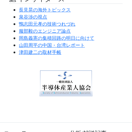
長見晃の海外トピックス
泉谷渉の視点
鴨志田元孝の技術つれづれ
服部毅のエンジニア論点
岡島義憲の集積回路の明日に向けて
山田周平の中国・台湾レポート
津田建二の取材手帳