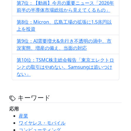
第7位：【動画】今月の重要ニュース「2026年
前半の半導体市場総括から見えてくるもの」
第8位：Micron、広島工場の拡張に1.5兆円以
上を投資
第9位：AI需要増大&先行き不透明の渦中、市
況実態、増産の備え、当面の対応
第10位：TSMC株主総会報告「東京エレクトロ
ンとの取引はやめない。Samsungは追いつけ
ない」
キーワード
応用
産業
ワイヤレス・モバイル
コンピューティング