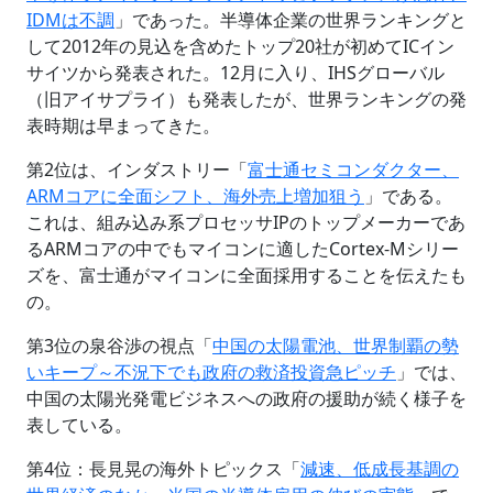
IDMは不調
」であった。半導体企業の世界ランキングと
して2012年の見込を含めたトップ20社が初めてICイン
サイツから発表された。12月に入り、IHSグローバル
（旧アイサプライ）も発表したが、世界ランキングの発
表時期は早まってきた。
第2位は、インダストリー「
富士通セミコンダクター、
ARMコアに全面シフト、海外売上増加狙う
」である。
これは、組み込み系プロセッサIPのトップメーカーであ
るARMコアの中でもマイコンに適したCortex-Mシリー
ズを、富士通がマイコンに全面採用することを伝えたも
の。
第3位の泉谷渉の視点「
中国の太陽電池、世界制覇の勢
いキープ～不況下でも政府の救済投資急ピッチ
」では、
中国の太陽光発電ビジネスへの政府の援助が続く様子を
表している。
第4位：長見晃の海外トピックス「
減速、低成長基調の