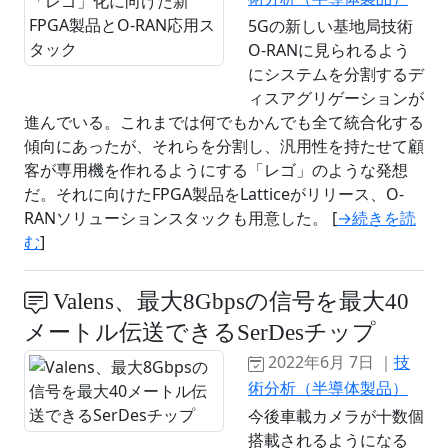
5Gの新しい基地局技術
O-RANに見られるよう
にシステムを分割するデ
ィスアグリゲーションが
進んでいる。これまでは何でもかんでも全て統合化する
傾向にあったが、それらを分割し、汎用性を持たせて顧
客が専用機を作れるようにする「レゴ」のような発想
だ。それに向けたFPGA製品をLatticeがリリース、O-
RANソリューションスタックも用意した。 [
→続きを読
む
]
Valens、最大8Gbpsの信号を最大40
メートル伝送できるSerDesチップ
2022年6月 7日 ｜
技
術分析（半導体製品）
今後車載カメラが十数個
搭載されるようになる