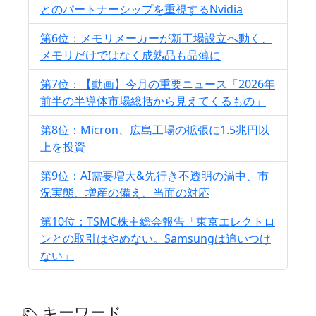
とのパートナーシップを重視するNvidia
第6位：メモリメーカーが新工場設立へ動く、
メモリだけではなく成熟品も品薄に
第7位：【動画】今月の重要ニュース「2026年
前半の半導体市場総括から見えてくるもの」
第8位：Micron、広島工場の拡張に1.5兆円以
上を投資
第9位：AI需要増大&先行き不透明の渦中、市
況実態、増産の備え、当面の対応
第10位：TSMC株主総会報告「東京エレクトロ
ンとの取引はやめない。Samsungは追いつけ
ない」
キーワード