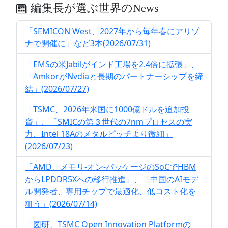
編集長が選ぶ世界のNews
「SEMICON West、2027年から毎年春にアリゾ
ナで開催に」など3本(2026/07/31)
「EMSの米Jabilがインド工場を2.4倍に拡張」、
「AmkorがNvdiaと長期のパートナーシップを締
結」(2026/07/27)
「TSMC、2026年米国に1000億ドルを追加投
資」、「SMICの第３世代の7nmプロセスの実
力、Intel 18Aのメタルピッチより微細」
(2026/07/23)
「AMD、メモリ-オン-パッケージのSoCでHBM
からLPDDR5Xへの移行推進」、「中国のAIモデ
ル開発者、専用チップで最適化、低コスト化を
狙う」(2026/07/14)
「図研、TSMC Open Innovation Platformの