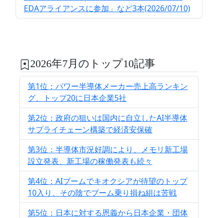
EDAアライアンスに参加」など3本(2026/07/10)
2026年7月のトップ10記事
第1位：パワー半導体メーカー売上高ランキン
グ、トップ20に日本企業5社
第2位：政府の狙いは国内に自立したAI半導体
サプライチェーン構築で経済安保確
第3位：半導体市況好調により、メモリ新工場
設立発表、新工場の稼働発表も続々
第4位：AIブームでキオクシアが待望のトップ
10入り、その陰でブーム乗り損ね組は苦戦
第5位：日本に対する恩義から日本企業・団体