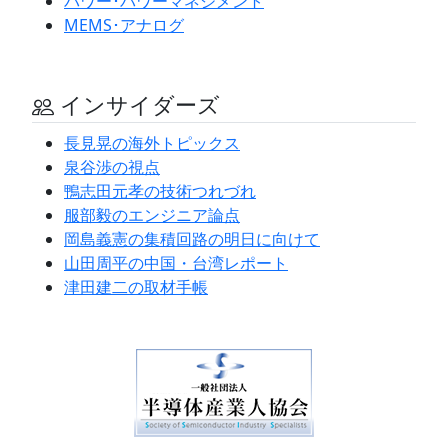
パワー･パワーマネジメント
MEMS･アナログ
インサイダーズ
長見晃の海外トピックス
泉谷渉の視点
鴨志田元孝の技術つれづれ
服部毅のエンジニア論点
岡島義憲の集積回路の明日に向けて
山田周平の中国・台湾レポート
津田建二の取材手帳