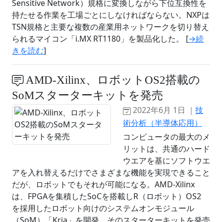
Sensitive Network）規格に変換しながら下位互換性を
持たせる作業を工場ごとにしなければならない。NXPは
TSN規格と主要な複数の産業用ネットワークを切り替え
られるマイコン「i.MX RT1180」を製品化した。 [
→続
きを読む
]
AMD-Xilinx、ロボットOS2搭載の
SoMスターターキットを発売
2022年6月 1日 ｜
技
術分析（半導体応用）
コンピュータの最大のメ
リットは、共通のハード
ウエアを基にソフトウエ
アを入れ替えるだけでさまざまな機能を実現できること
だが、ロボットでもそれが可能になる。AMD-Xilinx
は、FPGAを集積したSoCを搭載しR（ロボット）OS2
を採用したロボット向けのシステムオンモジュール
（SoM）「Kria」を開発、そのスターターキットを発売