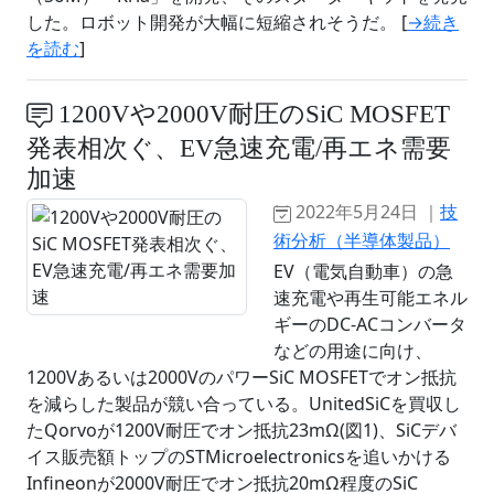
した。ロボット開発が大幅に短縮されそうだ。 [
→続き
を読む
]
1200Vや2000V耐圧のSiC MOSFET
発表相次ぐ、EV急速充電/再エネ需要
加速
2022年5月24日 ｜
技
術分析（半導体製品）
EV（電気自動車）の急
速充電や再生可能エネル
ギーのDC-ACコンバータ
などの用途に向け、
1200Vあるいは2000VのパワーSiC MOSFETでオン抵抗
を減らした製品が競い合っている。UnitedSiCを買収し
たQorvoが1200V耐圧でオン抵抗23mΩ(図1)、SiCデバ
イス販売額トップのSTMicroelectronicsを追いかける
Infineonが2000V耐圧でオン抵抗20mΩ程度のSiC