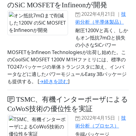
のSiC MOSFETをInfineonが開発
2022年4月21日 ｜
技
術分析（半導体製品）
耐圧1200Vと高く、しか
もオン抵抗7mΩと損失
の小さなSiCパワー
MOSFETをInfineon Technologiesが出荷し始めた。こ
のCoolSiC MOSFET 1200V M1Hファミリには、標準の
TO247パッケージの単体トランジスタに加え、インバ
ータなどに適したパワーモジュールEasy 3Bパッケージ
も提供する。 [
→続きを読む
]
TSMC、有機インターポーザによる
CoWoS技術の優位性を実証
2022年4月15日 ｜
技
術分析（プロセス）
先端パッケージ