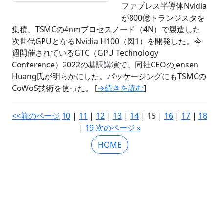
ファブレス半導体Nvidia
が800億トランジスタを
集積、TSMCの4nmプロセスノード（4N）で製造した
次世代GPUとなるNvidia H100（図1）を開発した。今
週開催されているGTC（GPU Technology
Conference）2022の基調講演で、同社CEOのJensen
Huang氏が明らかにした。パッケージングにもTSMCの
CoWoS技術を使った。 [
→続きを読む
]
<<前のページ
10
|
11
|
12
|
13
|
14
| 15 |
16
|
17
|
18
|
19
次のページ »
HOME