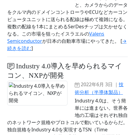
と、カメラからのデータ
をクルマ内のドメインコントローラやECUなどカーコン
ピュータユニットに送られる配線は極めて複雑になる。
複数の配線を1本にまとめるSerDesチップは欠かせなく
なる。この市場を狙ったイスラエルの
Valens
Semiconductor
が日本の自動車市場にやってきた。 [
→
続きを読む
]
Industry 4.0導入を早められるマイ
コン、NXPが開発
2022年6月 3日 ｜
技
術分析（半導体製品）
Industry 4.0は、そう簡
単には進まない。世界各
地の工場はそれぞれ独自
のネットワーク規格やプロトコルで動いているからだ。
独自規格をIndustry 4.0を実現するTSN（Time