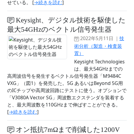
せている。 [
→続きを読む
]
Keysight、デジタル技術を駆使した
最大54GHzのベクトル信号発生器
2022年5月11日 ｜
技
術分析（製造・検査装
置）
Keysight Technologies
は、最大54GHzまでの
高周波信号を発生するベクトル信号発生器「M9484C
VXG」（図1）を発売した。5G あるいはBeyond 5G用
のICチップや高周波回路にテストに使う。オプションで
「V3080A Vector SG」周波数エクステンダを装着する
と、最大周波数を110GHzまで伸ばすことができる。
[
→続きを読む
]
オン抵抗7mΩまで削減した1200V