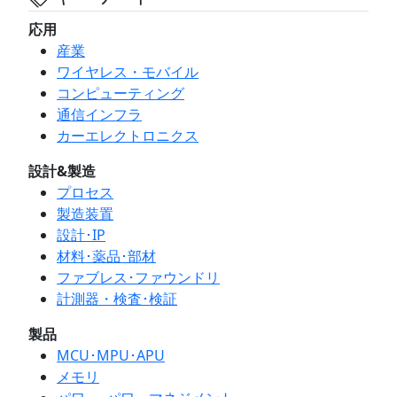
応用
産業
ワイヤレス・モバイル
コンピューティング
通信インフラ
カーエレクトロニクス
設計&製造
プロセス
製造装置
設計･IP
材料･薬品･部材
ファブレス･ファウンドリ
計測器・検査･検証
製品
MCU･MPU･APU
メモリ