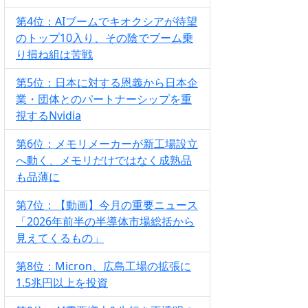
第4位：AIブームでキオクシアが待望
のトップ10入り、その陰でブーム乗
り損ね組は苦戦
第5位：日本に対する恩義から日本企
業・団体とのパートナーシップを重
視するNvidia
第6位：メモリメーカーが新工場設立
へ動く、メモリだけではなく成熟品
も品薄に
第7位：【動画】今月の重要ニュース
「2026年前半の半導体市場総括から
見えてくるもの」
第8位：Micron、広島工場の拡張に
1.5兆円以上を投資