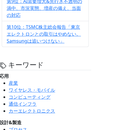
第9位：AI需要増大&先行き不透明の
渦中、市況実態、増産の備え、当面
の対応
第10位：TSMC株主総会報告「東京
エレクトロンとの取引はやめない。
Samsungは追いつけない」
キーワード
応用
産業
ワイヤレス・モバイル
コンピューティング
通信インフラ
カーエレクトロニクス
設計&製造
プロセス