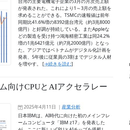
台湾の主要電機電子企業の3月の月次売上額
が発表された。これにより1～3月の売上額を
求めることができる。TSMCの速報値は前年
同期比41.6%増の8392億台湾元（約3兆8000
億円）と好調が持続している。またAppleな
どの製造を受け持つ鴻海精密工業は同24.2%
増の1兆6421億元（約7兆2000億円）となっ
た。アジアではベトナムがデジタル化計画を
発表、5年後に従業員の3割までデジタル人材
を増やす。 [
→続きを読む
]
ム向けCPUとAIアクセラレー
2025年4月11日 ｜
産業分析
日本IBMは、AI時代に向けた初のメインフレ
ームコンピュータ「IBM z17」を発表した
が、ここに新しいCPUとAIチップを搭載し