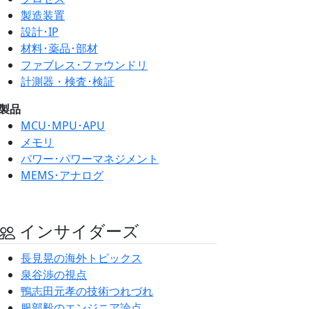
製造装置
設計･IP
材料･薬品･部材
ファブレス･ファウンドリ
計測器・検査･検証
製品
MCU･MPU･APU
メモリ
パワー･パワーマネジメント
MEMS･アナログ
インサイダーズ
長見晃の海外トピックス
泉谷渉の視点
鴨志田元孝の技術つれづれ
服部毅のエンジニア論点