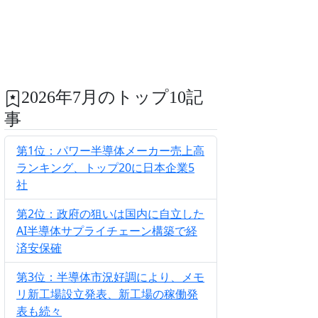
2026年7月のトップ10記
事
第1位：パワー半導体メーカー売上高
ランキング、トップ20に日本企業5
社
第2位：政府の狙いは国内に自立した
AI半導体サプライチェーン構築で経
済安保確
第3位：半導体市況好調により、メモ
リ新工場設立発表、新工場の稼働発
表も続々