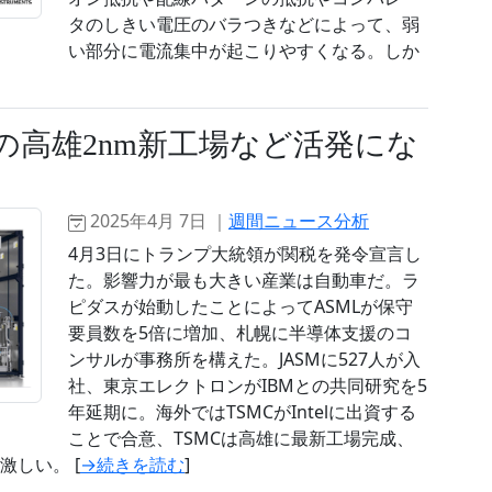
タのしきい電圧のバラつきなどによって、弱
い部分に電流集中が起こりやすくなる。しか
の高雄2nm新工場など活発にな
2025年4月 7日 ｜
週間ニュース分析
4月3日にトランプ大統領が関税を発令宣言し
た。影響力が最も大きい産業は自動車だ。ラ
ピダスが始動したことによってASMLが保守
要員数を5倍に増加、札幌に半導体支援のコ
ンサルが事務所を構えた。JASMに527人が入
社、東京エレクトロンがIBMとの共同研究を5
年延期に。海外ではTSMCがIntelに出資する
ことで合意、TSMCは高雄に最新工場完成、
が激しい。 [
→続きを読む
]