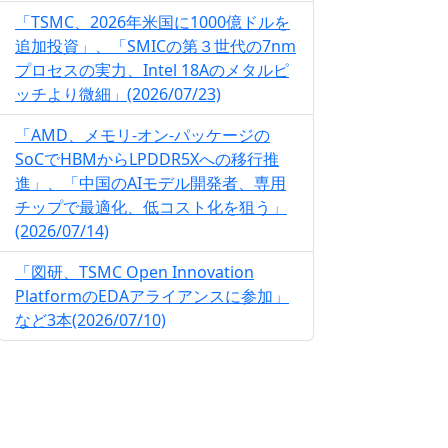
「TSMC、2026年米国に1000億ドルを
追加投資」、「SMICの第３世代の7nm
プロセスの実力、Intel 18Aのメタルピ
ッチより微細」(2026/07/23)
「AMD、メモリ-オン-パッケージの
SoCでHBMからLPDDR5Xへの移行推
進」、「中国のAIモデル開発者、専用
チップで最適化、低コスト化を狙う」
(2026/07/14)
「図研、TSMC Open Innovation
PlatformのEDAアライアンスに参加」
など3本(2026/07/10)