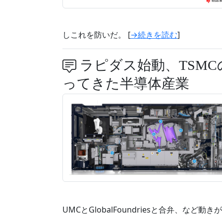
しこれを防いだ。 [
→続きを読む
]
ラピダス始動、TSMC
ってきた半導体産業
UMCとGlobalFoundriesと合弁、など動き