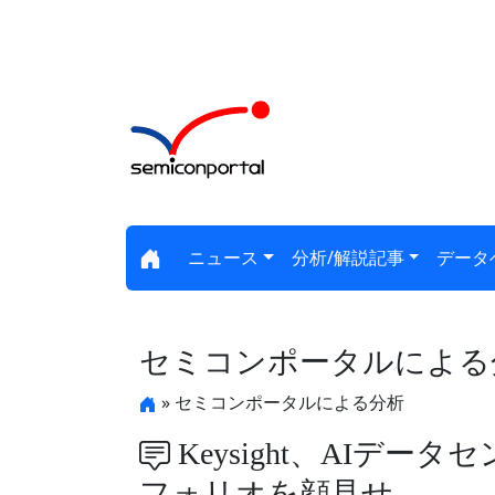
ニュース
分析/解説記事
データ
セミコンポータルによる
» セミコンポータルによる分析
Keysight、AIデ
フォリオを顔見せ