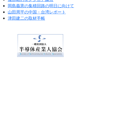
岡島義憲の集積回路の明日に向けて
山田周平の中国・台湾レポート
津田建二の取材手帳