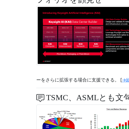
ーをさらに拡張する場合に支援できる。 [
→
TSMC、ASMLとも文