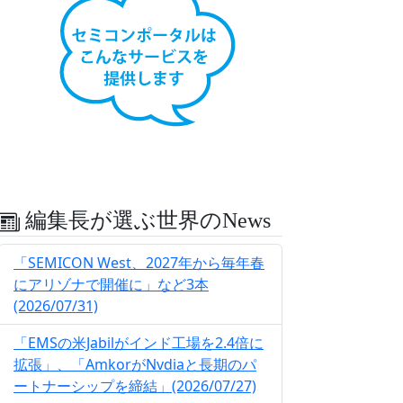
編集長が選ぶ世界のNews
「SEMICON West、2027年から毎年春
にアリゾナで開催に」など3本
(2026/07/31)
「EMSの米Jabilがインド工場を2.4倍に
拡張」、「AmkorがNvdiaと長期のパ
ートナーシップを締結」(2026/07/27)