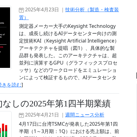
2025年4月23日 ｜
技術分析（製造・検査装
置）
測定器メーカー大手のKeysight Technology
は、成長し続けるAIデータセンター向けの測
定技術KAI（Keysight Artificial Intelligence）
アーキテクチャを提唱（図1）、具体的な製
品群も発表した。このアーキテクチャは、超
並列に演算するGPU（グラフィックスプロセ
ッサ）などのワークロードをエミュレーショ
ンによって検証するもので、AIデータセンタ
続きを読む
]
句なしの2025年第1四半期業績
2025年4月21日 ｜
週間ニュース分析
4月17日に台湾TSMCが発表した2025年第1四
半期（1～3月期：1Q）における売上額は、前