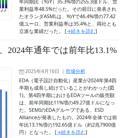
年同期比（YoY）35.3%増の255.3億ドル、営
業利益率48.5%だった。その前日に発表され
たオランダASMLは、YoYで46.4%増の77.42
億ユーロ、営業利益率は35.4%と、両社とも
立派な業績だった。 [
→続きを読む
]
2024年通年では前年比13.1%
2025年4月16日 ｜
市場分析
EDA（電子設計自動化）産業が2024年第4四
半期も成長し続けていることがわかった(図
1)。第4四半期におけるEDAツールの販売額
は、前年同期比11%増の49.27億ドルになっ
た。SEMIのEDAグループである、ESD
Allianceが発表したもの。2024年全体では前
年比13.1%増の192.65億ドル（約2兆7900億
円）となった。 [
→続きを読む
]