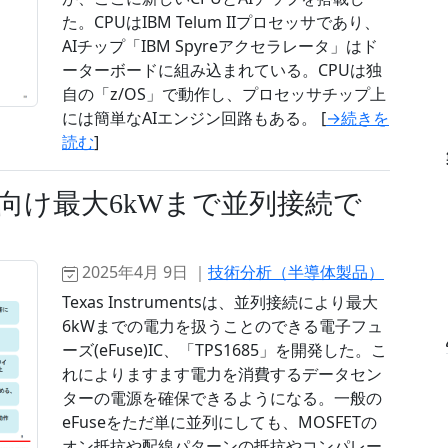
た。CPUはIBM Telum IIプロセッサであり、
AIチップ「IBM Spyreアクセラレータ」はド
ーターボードに組み込まれている。CPUは独
自の「z/OS」で動作し、プロセッサチップ上
には簡単なAIエンジン回路もある。 [
→続きを
読む
]
向け最大6kWまで並列接続で
2025年4月 9日 ｜
技術分析（半導体製品）
Texas Instrumentsは、並列接続により最大
6kWまでの電力を扱うことのできる電子フュ
ーズ(eFuse)IC、「TPS1685」を開発した。こ
れによりますます電力を消費するデータセン
ターの電源を確保できるようになる。一般の
eFuseをただ単に並列にしても、MOSFETの
オン抵抗や配線パターンの抵抗やコンパレー