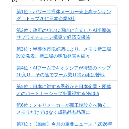
第1位：パワー半導体メーカー売上高ランキン
グ、トップ20に日本企業5社
第2位：政府の狙いは国内に自立したAI半導体
サプライチェーン構築で経済安保確
第3位：半導体市況好調により、メモリ新工場
設立発表、新工場の稼働発表も続々
第4位：AIブームでキオクシアが待望のトップ
10入り、その陰でブーム乗り損ね組は苦戦
第5位：日本に対する恩義から日本企業・団体
とのパートナーシップを重視するNvidia
第6位：メモリメーカーが新工場設立へ動く、
メモリだけではなく成熟品も品薄に
第7位：【動画】今月の重要ニュース「2026年