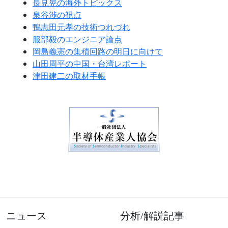
長見晃の海外トピックス
泉谷渉の視点
鴨志田元孝の技術つれづれ
服部毅のエンジニア論点
岡島義憲の集積回路の明日に向けて
山田周平の中国・台湾レポート
津田建二の取材手帳
ニュース
分析/解説記事