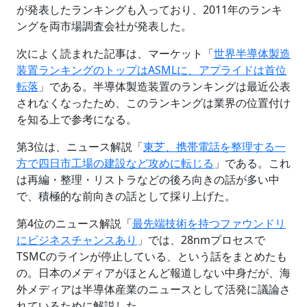
が発表したランキングも入っており、2011年のランキ
ングを両市場調査会社が発表した。
次によく読まれた記事は、マーケット「
世界半導体製造
装置ランキングのトップはASMLに、アプライドは首位
転落
」である。半導体製造装置のランキングは最近公表
されなくなったため、このランキングは業界の位置付け
を知る上で参考になる。
第3位は、ニュース解説「
東芝、携帯電話を整理する一
方で四日市工場の建設など攻めに転じる
」である。これ
は再編・整理・リストラなどの後ろ向きの話が多い中
で、積極的な前向きの話として採り上げた。
第4位のニュース解説「
最先端技術を持つファウンドリ
にビジネスチャンスあり
」では、28nmプロセスで
TSMCのラインが停止している、という話をまとめたも
の。日本のメディアがほとんど報道しない中身だが、海
外メディアは半導体産業のニュースとして活発に議論さ
れているために解説した。