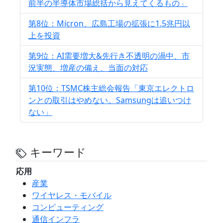
前半の半導体市場総括から見えてくるもの」
第8位：Micron、広島工場の拡張に1.5兆円以
上を投資
第9位：AI需要増大&先行き不透明の渦中、市
況実態、増産の備え、当面の対応
第10位：TSMC株主総会報告「東京エレクトロ
ンとの取引はやめない。Samsungは追いつけ
ない」
キーワード
応用
産業
ワイヤレス・モバイル
コンピューティング
通信インフラ