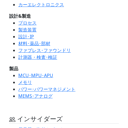
カーエレクトロニクス
設計&製造
プロセス
製造装置
設計･IP
材料･薬品･部材
ファブレス･ファウンドリ
計測器・検査･検証
製品
MCU･MPU･APU
メモリ
パワー･パワーマネジメント
MEMS･アナログ
インサイダーズ