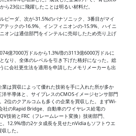
から23位に飛躍したことは明るい材料だ。
ルピーダ、次が-31.5%のパナソニック、3番目がマイ
ックの-16.9%、インフィニオンの-15.9%、ハイニ
フィニオンは通信部門をインテルに売却したため売り上げ
74億7000万ドルから1.3%増の3113億6000万ドルに
9%となり、全体のレベルを引き下げた格好になった。総
うに会社更生法を適用を申請したメモリメーカーも出
企業は買収によって優れた技術を手に入れた所が多か
三洋半導体と、サイプレスのCMOSイメージセンサ部門
2位のクアルコムも多くの企業を買収した。まずWi-
のRapid Bridge、自動車のワイヤレス給電の
のHQV技術とFRC（フレームレート変換）技術部門、
した。12.9%増の2ケタ成長を見せたnVidiaもソフトウエ
買収した。