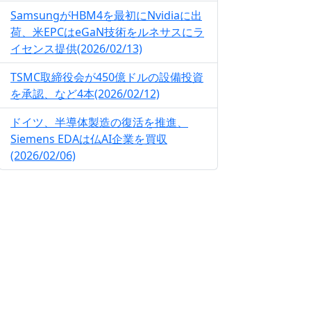
SamsungがHBM4を最初にNvidiaに出
荷、米EPCはeGaN技術をルネサスにラ
イセンス提供(2026/02/13)
TSMC取締役会が450億ドルの設備投資
を承認、など4本(2026/02/12)
ドイツ、半導体製造の復活を推進、
Siemens EDAは仏AI企業を買収
(2026/02/06)