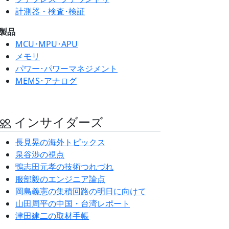
計測器・検査･検証
製品
MCU･MPU･APU
メモリ
パワー･パワーマネジメント
MEMS･アナログ
インサイダーズ
長見晃の海外トピックス
泉谷渉の視点
鴨志田元孝の技術つれづれ
服部毅のエンジニア論点
岡島義憲の集積回路の明日に向けて
山田周平の中国・台湾レポート
津田建二の取材手帳