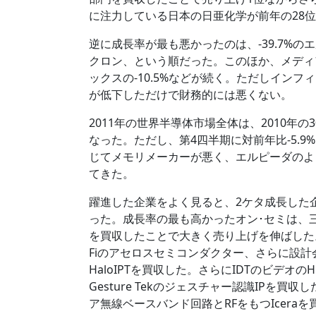
に注力している日本の日亜化学が前年の28位
逆に成長率が最も悪かったのは、-39.7%のエ
クロン、という順だった。このほか、メディアテ
ックスの-10.5%などが続く。ただしイン
が低下しただけで財務的には悪くない。
2011年の世界半導体市場全体は、2010年の30
なった。ただし、第4四半期に対前年比-5.
じてメモリメーカーが悪く、エルピーダのよ
てきた。
躍進した企業をよく見ると、2ケタ成長した
った。成長率の最も高かったオン･セミは、
を買収したことで大きく売り上げを伸ばした。
Fiのアセロスセミコンダクター、さらに設計会社
HaloIPTを買収した。さらにIDTのビデオ
Gesture Tekのジェスチャー認識IPを買収
ア無線ベースバンド回路とRFをもつIceraを