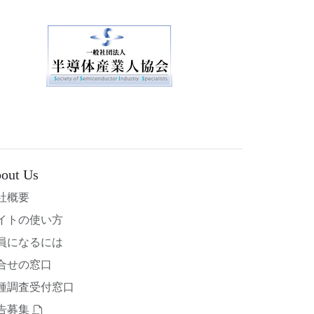
out Us
社概要
イトの使い方
員になるには
合せの窓口
種調査受付窓口
告募集