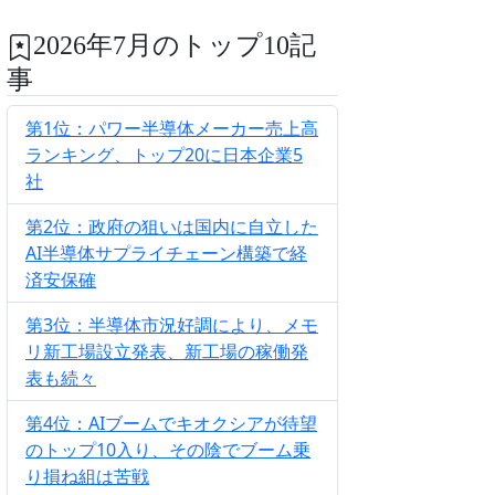
2026年7月のトップ10記
事
第1位：パワー半導体メーカー売上高
ランキング、トップ20に日本企業5
社
第2位：政府の狙いは国内に自立した
AI半導体サプライチェーン構築で経
済安保確
第3位：半導体市況好調により、メモ
リ新工場設立発表、新工場の稼働発
表も続々
第4位：AIブームでキオクシアが待望
のトップ10入り、その陰でブーム乗
り損ね組は苦戦