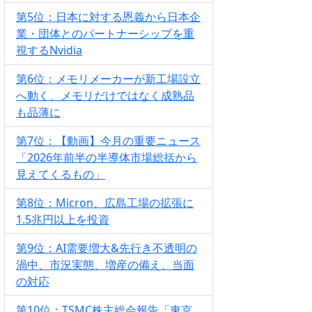
第5位：日本に対する恩義から日本企
業・団体とのパートナーシップを重
視するNvidia
第6位：メモリメーカーが新工場設立
へ動く、メモリだけではなく成熟品
も品薄に
第7位：【動画】今月の重要ニュース
「2026年前半の半導体市場総括から
見えてくるもの」
第8位：Micron、広島工場の拡張に
1.5兆円以上を投資
第9位：AI需要増大&先行き不透明の
渦中、市況実態、増産の備え、当面
の対応
第10位：TSMC株主総会報告「東京