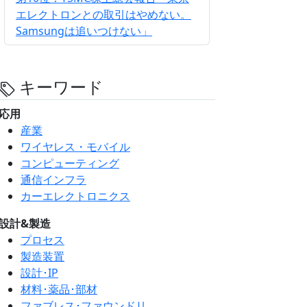
エレクトロンとの取引はやめない。
Samsungは追いつけない」
キーワード
応用
産業
ワイヤレス・モバイル
コンピューティング
通信インフラ
カーエレクトロニクス
設計&製造
プロセス
製造装置
設計･IP
材料･薬品･部材
ファブレス･ファウンドリ