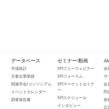
データベース
セミナー/動画
Ab
市場統計
SPIフリーウェビナー
会
主要企業業績
SPIフォーラム
サ
関連学会/コンソシアム
SPIマーケットセミナ
会
ー
イベントカレンダー
問
SPIスケジュール
調査報告書
各
インタビュー
広