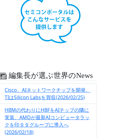
編集長が選ぶ世界のNews
Cisco、AIネットワークチップを開発、
TIはSilicon Labsを買収(2026/02/25)
HBMの代わりにHBFをAIチップの隣に
実装、AMDが最新AIコンピュータラッ
クを印タタグループに導入へ
(2026/02/18)