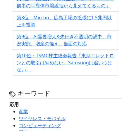
前半の半導体市場総括から見えてくるもの」
第8位：Micron、広島工場の拡張に1.5兆円以
上を投資
第9位：AI需要増大&先行き不透明の渦中、市
況実態、増産の備え、当面の対応
第10位：TSMC株主総会報告「東京エレクトロ
ンとの取引はやめない。Samsungは追いつけ
ない」
キーワード
応用
産業
ワイヤレス・モバイル
コンピューティング