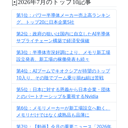
2026年7月のトップ10記事
第1位：パワー半導体メーカー売上高ランキン
グ、トップ20に日本企業5社
第2位：政府の狙いは国内に自立したAI半導体
サプライチェーン構築で経済安保確
第3位：半導体市況好調により、メモリ新工場
設立発表、新工場の稼働発表も続々
第4位：AIブームでキオクシアが待望のトップ
10入り、その陰でブーム乗り損ね組は苦戦
第5位：日本に対する恩義から日本企業・団体
とのパートナーシップを重視するNvidia
第6位：メモリメーカーが新工場設立へ動く、
メモリだけではなく成熟品も品薄に
第7位：【動画】今月の重要ニュース「2026年