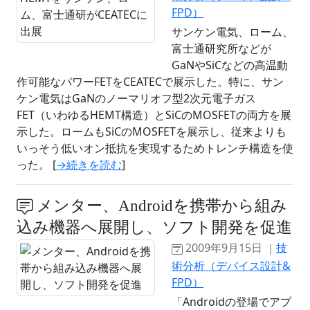
FPD）
サンケン電気、ローム、
富士通研究所などが
GaNやSiCなどの高温動
作可能なパワーFETをCEATECで展示した。特に、サン
ケン電気はGaNのノーマリオフ型2次元電子ガス
FET（いわゆるHEMT構造）とSiCのMOSFETの両方を展
示した。ロームもSiCのMOSFETを展示し、従来よりも
いっそう低いオン抵抗を実現するためトレンチ構造を使
った。 [
→続きを読む
]
メンター、Androidを携帯から組み
込み機器へ展開し、ソフト開発を促進
2009年9月15日 ｜
技
術分析（デバイス設計&
FPD）
「Androidの登場でアプ