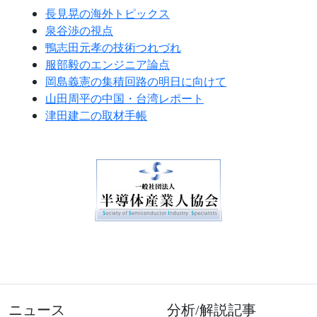
長見晃の海外トピックス
泉谷渉の視点
鴨志田元孝の技術つれづれ
服部毅のエンジニア論点
岡島義憲の集積回路の明日に向けて
山田周平の中国・台湾レポート
津田建二の取材手帳
ニュース
分析/解説記事