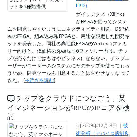
FPD）
ザイリンクス（Xilinx）
がFPGAを使ってシステ
ムを開発しやすいようにコネクティビティ用途、DSP込
みのFPGA、組み込み系FPGAと、用途を限定した開発キ
ットを発表した。同社の高性能FPGAのVertex-6ファミ
リー向けと、低価格のSpartan-6ファミリー向け。チッ
プを売るだけではもはやビジネスにならない。チップユ
ーザーがユーザーのシステムにそのチップを使ってもら
うため、開発ツールも用意することは欠かせなくなって
きた。 [
→続きを読む
]
チップをクラウドにつなごう、英
イマジネーションがRPUのIPコアを検
討
2009年12月 8日 ｜
技
術分析（デバイス設計&