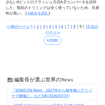
少ない6ビットのフラッシュ方式A-Dコンバータを試作
した。抵抗のトリミングは全く使っていないため、生産
性が高い。 [
→続きを読む
]
<<前のページ
1
|
2
|
3
|
4
|
5
|
6
|
7
|
8
| 9 |
10
次の
ページ »
HOME
編集長が選ぶ世界のNews
「SEMICON West、2027年から毎年春にアリゾ
ナで開催に」など3本(2026/07/31)