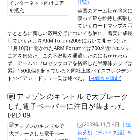
FPD）
英国のアーム社が将来に
渡ってIPを維持し拡張し
ていくロードマップを示
すとともに新しい応用分野についても触れ、着実に成長
していくさまをARM Forum2009において見せつけた。
11月10日に開かれたARM Forumでは700名近いエンジ
ニアを集めた。この不況期を通過したのにもかかわら
ず、アームのプロセッサコアを搭載した半導体チップは
累計150億個を超えていると同社上級バイスプレジデン
トのイアン・ドリュー氏は述べた。 [
→続きを読む
]
アマゾンのキンドルで大ブレーク
した電子ペーパーに注目が集まった
FPD 09
2009年11月 4日 ｜
技
術分析（デバイス設計&