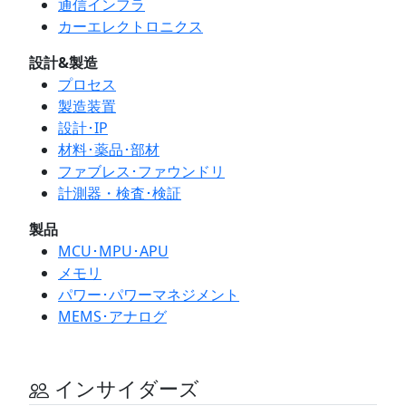
通信インフラ
カーエレクトロニクス
設計&製造
プロセス
製造装置
設計･IP
材料･薬品･部材
ファブレス･ファウンドリ
計測器・検査･検証
製品
MCU･MPU･APU
メモリ
パワー･パワーマネジメント
MEMS･アナログ
インサイダーズ