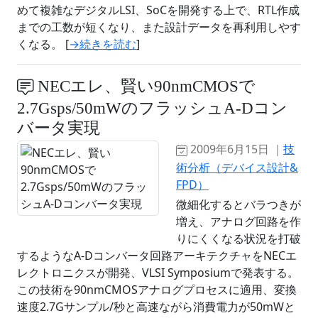
めて複雑なデジタルLSI、SoCを開発する上で、RTL作成
までの工数が短くなり、また設計データを再利用しやす
くなる。 [
→続きを読む
]
NECエレ、賢い90nmCMOSで
2.7Gsps/50mWのフラッシュA-Dコン
バータ実現
2009年6月15日 ｜
技
術分析（デバイス設計&
FPD）
微細化するとバラつきが
増え、アナログ回路を作
りにくくなる状況を打破
するようなA-Dコンバータ回路アーキテクチャをNECエ
レクトロニクスが開発、VLSI Symposiumで発表する。
この技術を90nmCMOSアナログプロセスに適用、変換
速度2.7Gサンプル/秒と高速ながら消費電力が50mWと