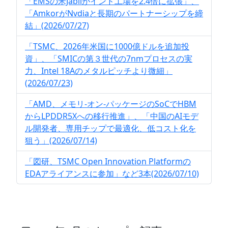
「EMSの米Jabilがインド工場を2.4倍に拡張」、
「AmkorがNvdiaと長期のパートナーシップを締
結」(2026/07/27)
「TSMC、2026年米国に1000億ドルを追加投
資」、「SMICの第３世代の7nmプロセスの実
力、Intel 18Aのメタルピッチより微細」
(2026/07/23)
「AMD、メモリ-オン-パッケージのSoCでHBM
からLPDDR5Xへの移行推進」、「中国のAIモデ
ル開発者、専用チップで最適化、低コスト化を
狙う」(2026/07/14)
「図研、TSMC Open Innovation Platformの
EDAアライアンスに参加」など3本(2026/07/10)