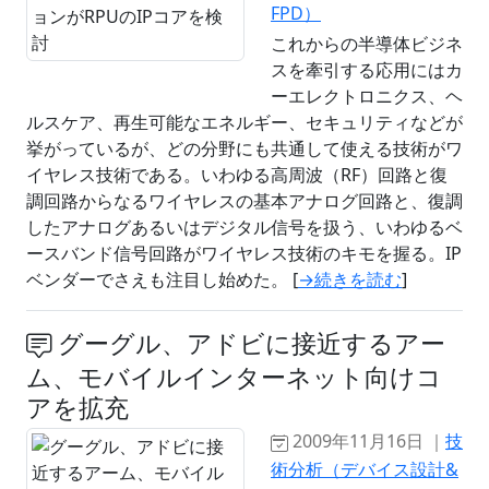
FPD）
これからの半導体ビジネ
スを牽引する応用にはカ
ーエレクトロニクス、ヘ
ルスケア、再生可能なエネルギー、セキュリティなどが
挙がっているが、どの分野にも共通して使える技術がワ
イヤレス技術である。いわゆる高周波（RF）回路と復
調回路からなるワイヤレスの基本アナログ回路と、復調
したアナログあるいはデジタル信号を扱う、いわゆるベ
ースバンド信号回路がワイヤレス技術のキモを握る。IP
ベンダーでさえも注目し始めた。 [
→続きを読む
]
グーグル、アドビに接近するアー
ム、モバイルインターネット向けコ
アを拡充
2009年11月16日 ｜
技
術分析（デバイス設計&