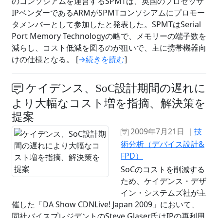
のコンソシアムを運営するSPMTは、英国のプロセッサ
IPベンダーであるARMがSPMTコンソシアムにプロモー
タメンバーとして参加したと発表した。SPMTはSerial
Port Memory Technologyの略で、メモリーの端子数を
減らし、コスト低減を図るのが狙いで、主に携帯機器向
けの仕様となる。 [
→続きを読む
]
ケイデンス、SoC設計期間の遅れに
より大幅なコスト増を指摘、解決策を
提案
2009年7月21日 ｜
技
術分析（デバイス設計&
FPD）
SoCのコストを削減する
ため、ケイデンス・デザ
イン・システムズ社が主
催した「DA Show CDNLive! Japan 2009」において、
同社バイスプレジデントのSteve Glaser氏はIPの再利用