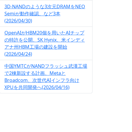
3D-NANDのような3次元DRAMをNEO
Semiが動作確認、など3本
(2026/04/30)
OpenAIがHBM20個を用いたAIチップ
の特許を公開、SK Hynix、米インディ
アナ州HBM工場の建設を開始
(2026/04/24)
中国YMTCがNANDフラッシュ武漢工場
で2棟新設する計画、Metaと
Broadcom、次世代AIインフラ向け
XPUを共同開発へ(2026/04/16)