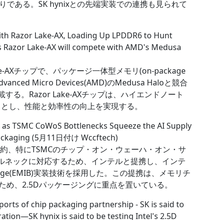
である。SK hynixとの先端実装での連携も見られて
th Razor Lake-AX, Loading Up LPDDR6 to Hunt
 Razor Lake-AX will compete with AMD's Medusa
e-AXチップで、パッケージ一体型メモリ(on-package
d Micro Devices(AMD)のMedusa Haloと競合
る。Razor Lake-AXチップは、ハイエンドノート
トとし、性能と効率性の向上を実現する。
g as TSMC CoWoS Bottlenecks Squeeze the AI Supply
 packaging (5月11日付け Wccftech)
約、特にTSMCのチップ・オン・ウェーハ・オン・サ
トルネックに対応するため、インテルと提携し、インテ
nect Bridge(EMIB)実装技術を採用した。この提携は、メモリチ
ため、2.5Dパッケージングに重点を置いている。
ports of chip packaging partnership - SK is said to
ation―SK hynix is said to be testing Intel's 2.5D