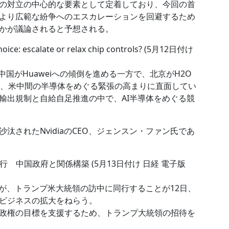
の対立の中心的な要素として定着しており、今回の首
より広範な紛争へのエスカレーションを回避するため
かが議論されると予想される。
choice: escalate or relax chip controls? (5月12日付け
、中国がHuaweiへの傾倒を進める一方で、北京がH2O
ど、米中間の半導体をめぐる緊張の高まりに直面してい
輸出規制と自給自足推進の中で、AI半導体をめぐる競
汰されたNvidiaのCEO、ジェンスン・ファン氏であ
 中国政府と関係構築 (5月13日付け 日経 電子版
が、トランプ米大統領の訪中に同行することが12日、
ビジネスの拡大をねらう。
政権の目標を支援するため、トランプ大統領の招待を