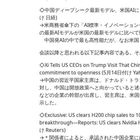
◇中国ディープシーク最新モデル、米国AIに「
け 日経)
→米商務省傘下の「AI標準・イノベーションセン
の最新AIモデルが米国の最新モデルに比べ
中国発AIの中で最も高性能だが、なお米国
会談以降と思われる以下記事内容である。そ
◇Xi Tells US CEOs on Trump Visit That Chi
commitment to openness (5月14日付け Ya
→中国の習近平国家主席は、ドナルド・トラ
対し、中国は開放政策へと向かっていると述べた。会
などの企業の幹部が出席し、習主席は、米国
示した。
◇Exclusive: US clears H200 chip sales to 1
breakthrough―Reports: US clears Nvidia H
け Reuters)
→＊関係者によると、承認された中国企業にはAliba