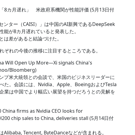
8カ月遅れ」 米政府系機関が性能評価 (5月13日付
ター（CAISI）」は中国のAI新興であるDeepSeek
て性能が8カ月遅れていると発表した。
とは差があると結論づけた。
れぞれの今後の推移に注目するところである。
na Will Open Up More―Xi signals China's
hoo/Bloomberg)
ンプ米大統領との会談で、米国のビジネスリーダーに
談には、Nvidia、Apple、BoeingおよびTesla
企業は中国でより幅広い展望を持つだろうとの見解を
0 China firms as Nvidia CEO looks for
200 chip sales to China, deliveries stall (5月14日付
ba, Tencent, ByteDanceなどが含まれる。