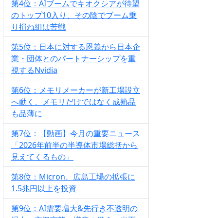
第4位：AIブームでキオクシアが待望
のトップ10入り、その陰でブーム乗
り損ね組は苦戦
第5位：日本に対する恩義から日本企
業・団体とのパートナーシップを重
視するNvidia
第6位：メモリメーカーが新工場設立
へ動く、メモリだけではなく成熟品
も品薄に
第7位：【動画】今月の重要ニュース
「2026年前半の半導体市場総括から
見えてくるもの」
第8位：Micron、広島工場の拡張に
1.5兆円以上を投資
第9位：AI需要増大&先行き不透明の