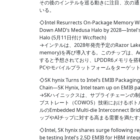
その後のインテルを巡る動きに注目、次の通り
いる。
◇Intel Resurrects On-Package Memory Wi
Down AMD’s Medusa Halo by 2028―Intel's
Halo (5月11日付け Wccftech)
→インテルは、2028年発売予定のRazor Lak
memory)を再び導入する。このチップは、Advance
すると予想されており、LPDDR6メモリを搭載す
PCやモバイルプラットフォームをターゲッ
◇SK hynix Turns to Intel’s EMIB Packagin
Chain―SK Hynix, Intel team up on EMIB
→SKハイニックスは、サプライチェーンの制
ブストレート（COWOS）技術におけるボ
ルのEmbedded Multi-die Intercon
ップやAIチップに対する高まる需要を満たす
◇Intel, SK hynix shares surge following re
be testing Intel's 2.5D EMIB for HBM integr