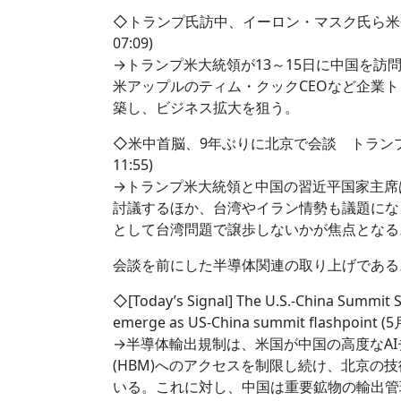
◇トランプ氏訪中、イーロン・マスク氏ら米企業
07:09)
→トランプ米大統領が13～15日に中国を訪
米アップルのティム・クックCEOなど企業
築し、ビジネス拡大を狙う。
◇米中首脳、9年ぶりに北京で会談 トランプ氏
11:55)
→トランプ米大統領と中国の習近平国家主席
討議するほか、台湾やイラン情勢も議題にな
として台湾問題で譲歩しないかが焦点となる
会談を前にした半導体関連の取り上げである
◇[Today’s Signal] The U.S.-China Summit 
emerge as US-China summit flashpoint (
→半導体輸出規制は、米国が中国の高度なA
(HBM)へのアクセスを制限し続け、北京の
いる。これに対し、中国は重要鉱物の輸出管