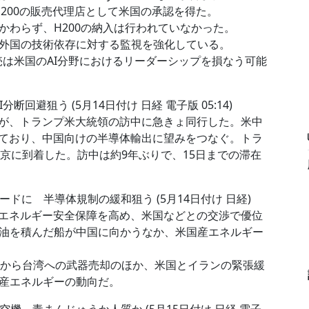
はH200の販売代理店として米国の承認を得た。
わらず、H200の納入は行われていなかった。
外国の技術依存に対する監視を強化している。
売は米国のAI分野におけるリーダーシップを損なう可能
断回避狙う (5月14日付け 日経 電子版 05:14)
Oが、トランプ米大統領の訪中に急きょ同行した。米中
っており、中国向けの半導体輸出に望みをつなぐ。トラ
京に到着した。訪中は約9年ぶりで、15日までの滞在
に 半導体規制の緩和狙う (5月14日付け 日経)
エネルギー安全保障を高め、米国などとの交渉で優位
油を積んだ船が中国に向かうなか、米国産エネルギー
から台湾への武器売却のほか、米国とイランの緊張緩
産エネルギーの動向だ。