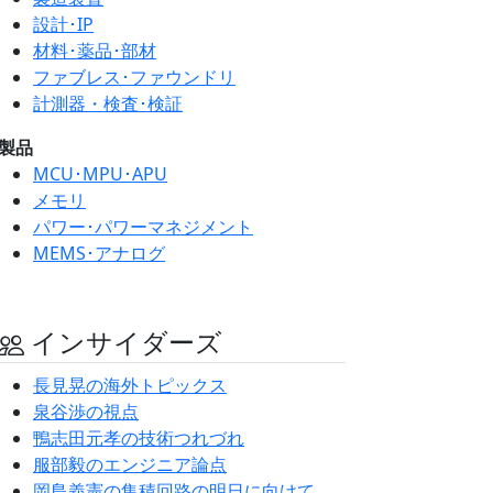
設計･IP
材料･薬品･部材
ファブレス･ファウンドリ
計測器・検査･検証
製品
MCU･MPU･APU
メモリ
パワー･パワーマネジメント
MEMS･アナログ
インサイダーズ
長見晃の海外トピックス
泉谷渉の視点
鴨志田元孝の技術つれづれ
服部毅のエンジニア論点
岡島義憲の集積回路の明日に向けて