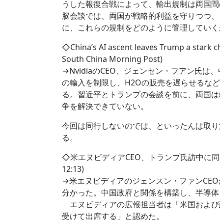
うした報復合戦によって、輸出規制は両国間
脳会談では、両国が戦略的利益を守りつつ、
に、これらの規制をどのように管理していく
◇China’s AI ascent leaves Trump a stark 
South China Morning Post)
→NvidiaのCEO、ジェンセン・フアン氏は
の輸入を制限し、H2Oの販売を遅らせるな
る。習近平とトランプの会談を前に、両国は
争を解決できていない。
今回は同行しないのでは、といったんは取り沙
る。
◇米エヌビディアCEO、トランプ氏訪中に同行
12:13)
→米エヌビディアのジェンスン・ファンCEO
分かった。中国政府と関係を構築し、半導体
エヌビディアの広報担当者は「米国および
受けて出席する」と認めた。