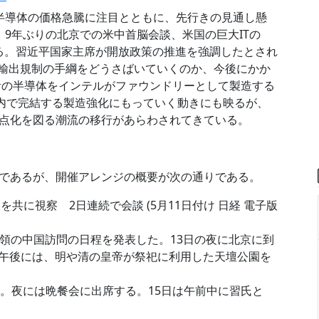
リ半導体の価格急騰に注目とともに、先行きの見通し懸
9年ぶりの北京での米中首脳会談、米国の巨大ITの
ある。習近平国家主席が開放政策の推進を強調したとされ
連の輸出規制の手綱をどうさばいていくのか、今後にかか
設計の半導体をインテルがファウンドリーとして製造する
国内で完結する製造強化にもっていく動きにも映るが、
点化を図る潮流の移行があらわされてきている。
であるが、開催アレンジの概要が次の通りである。
共に視察 2日連続で会談 (5月11日付け 日経 電子版
統領の中国訪問の日程を発表した。13日の夜に北京に到
4日午後には、明や清の皇帝が祭祀に利用した天壇公園を
。夜には晩餐会に出席する。15日は午前中に習氏と