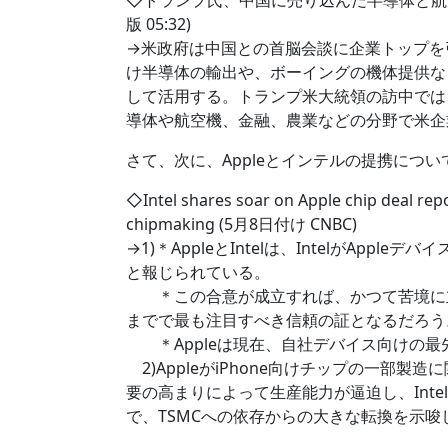
◇トランプ氏、中国に売り込んだ半導体と航空機
版 05:32)
→米政府は中国との首脳会談に企業トップを
け半導体の輸出や、ボーイングの機体提供な
して活用する。トランプ米大統領の訪中では
導体や航空機、金融、農業などの分野で米企
さて、次に、Appleとインテルの提携につ
◇Intel shares soar on Apple chip deal repor
chipmaking (5月8日付け CNBC)
→1)＊AppleとIntelは、IntelがAp
と報じられている。
＊この合意が成立すれば、かつて苦境に立た
までで最も注目すべき信頼の証となるだろう
＊Appleは現在、自社デバイス向けの最
2)AppleがiPhone向けチップの一部製造
要の高まりによって生産能力が逼迫し、Int
で、TSMCへの依存からの大きな転換を示唆