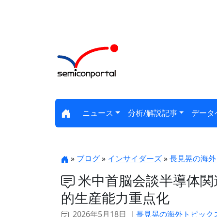
ニュース
分析/解説記事
データ
»
ブログ
»
インサイダーズ
»
長見晃の海外
米中首脳会談半導体関連
的生産能力重点化
2026年5月18日 ｜
長見晃の海外トピック