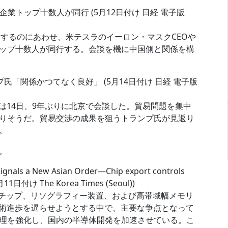
トップ十数人が同行 (5月12日付け 日経 電子版
問するのにあわせ、米テスラのイーロン・マスクCEOや
トップ十数人が同行する。会談を機に中国側と関係を構
「関係かつてなく良好」 (5月14日付け 日経 電子版
は14日、9年ぶりに北京で会談した。貿易問題を集中
りそうだ。貿易交渉の成果を狙うトランプ氏が見返り
。
。
Signals a New Asian Order―Chip export controls
5月11日付け The Korea Times (Seoul))
Iチップ、リソグラフィー装置、および高帯域幅メモリ
技術進歩を遅らせようとする中で、主要な争点となって
理を強化し、国内の半導体開発を加速させている。こ