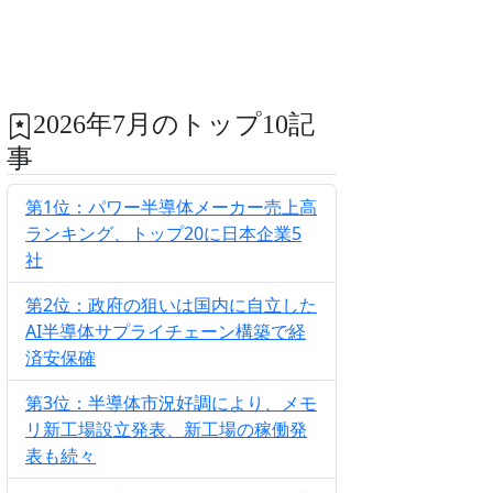
2026年7月のトップ10記
事
第1位：パワー半導体メーカー売上高
ランキング、トップ20に日本企業5
社
第2位：政府の狙いは国内に自立した
AI半導体サプライチェーン構築で経
済安保確
第3位：半導体市況好調により、メモ
リ新工場設立発表、新工場の稼働発
表も続々