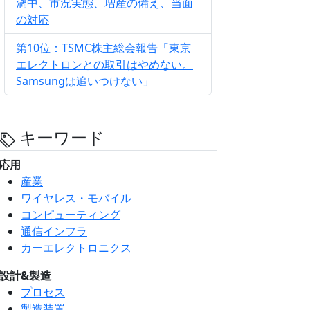
渦中、市況実態、増産の備え、当面
の対応
第10位：TSMC株主総会報告「東京
エレクトロンとの取引はやめない。
Samsungは追いつけない」
キーワード
応用
産業
ワイヤレス・モバイル
コンピューティング
通信インフラ
カーエレクトロニクス
設計&製造
プロセス
製造装置