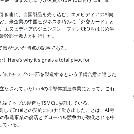
 毒まんじゅうか人質か (5月15日付け 日経 電子
引き連れ、自国製品を売り込む。エヌビディアのAI向
ど、米企業の中国ビジネスを巧みに「外交カード」と
、エヌビディアのジェンスン・ファンCEOをはじめ半
業幹部十数人が同行した。
いて気がついた時点の記事である。
t. Here’s why it signals a total pivot for
pleデバイス向けチップの一部を製造するという予備合意に達した
されていたIntelの半導体製造事業にとって、これ
。
先端チップの製造をTSMCに委託している。
に関してIntelとの契約に向けて動き出したことは、AI需
elの製造事業の復活とグローバル競争力が強化される中
している。