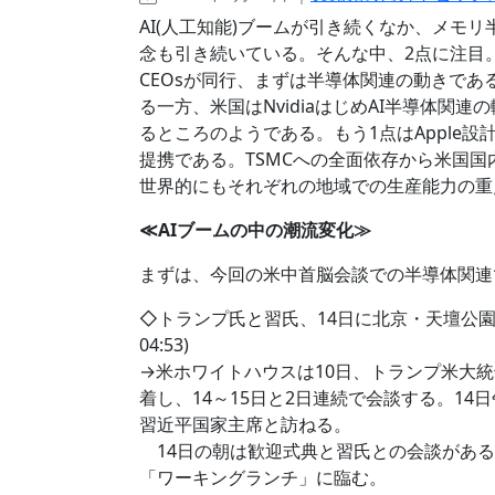
AI(人工知能)ブームが引き続くなか、メモ
念も引き続いている。そんな中、2点に注目。
CEOsが同行、まずは半導体関連の動きで
る一方、米国はNvidiaはじめAI半導体関
るところのようである。もう1点はApple
提携である。TSMCへの全面依存から米国
世界的にもそれぞれの地域での生産能力の重
≪AIブームの中の潮流変化≫
まずは、今回の米中首脳会談での半導体関連
◇トランプ氏と習氏、14日に北京・天壇公園を
04:53)
→米ホワイトハウスは10日、トランプ米大
着し、14～15日と2日連続で会談する。1
習近平国家主席と訪ねる。
14日の朝は歓迎式典と習氏との会談がある
「ワーキングランチ」に臨む。