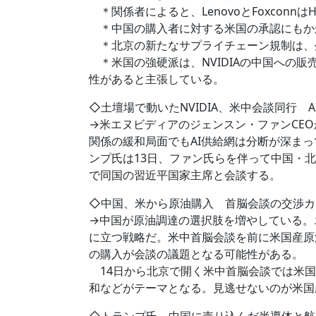
＊関係者によると、LenovoとFoxconn
＊中国の購入者に対する米国の承認にもかか
＊北京の新たなサプライチェーン規制は、
＊米国の強硬派は、NVIDIAの中国への販
性があると主張している。
◇土壇場で動いたNVIDIA、米中会談同行 AI分
→米エヌビディアのジェンスン・ファンCE
関係の緩和局面でもAI供給網は分断が深ま
ンプ氏は13日、ファン氏らを伴って中国・北
で同国の習近平国家主席と会談する。
◇中国、米から原油購入 首脳会談の交渉カード
→中国が原油調達の選択肢を増やしている。
に立つ戦略だ。米中首脳会談を前に米国産原
の購入が会談の議題となる可能性がある。
14日から北京で開く米中首脳会談では米国
和などがテーマとなる。見逃せないのが米国