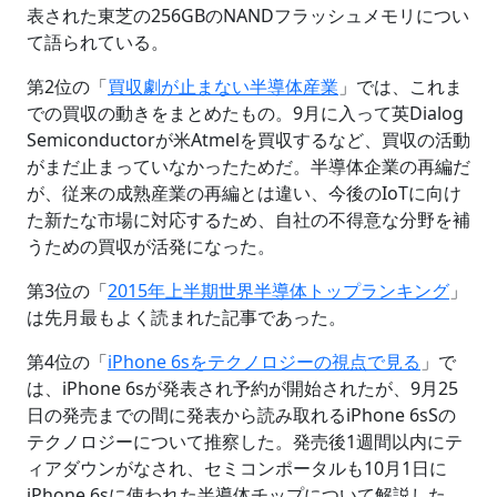
表された東芝の256GBのNANDフラッシュメモリについ
て語られている。
第2位の「
買収劇が止まない半導体産業
」では、これま
での買収の動きをまとめたもの。9月に入って英Dialog
Semiconductorが米Atmelを買収するなど、買収の活動
がまだ止まっていなかったためだ。半導体企業の再編だ
が、従来の成熟産業の再編とは違い、今後のIoTに向け
た新たな市場に対応するため、自社の不得意な分野を補
うための買収が活発になった。
第3位の「
2015年上半期世界半導体トップランキング
」
は先月最もよく読まれた記事であった。
第4位の「
iPhone 6sをテクノロジーの視点で見る
」で
は、iPhone 6sが発表され予約が開始されたが、9月25
日の発売までの間に発表から読み取れるiPhone 6sSの
テクノロジーについて推察した。発売後1週間以内にテ
ィアダウンがなされ、セミコンポータルも10月1日に
iPhone 6sに使われた半導体チップについて解説した。