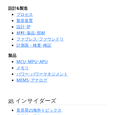
設計&製造
プロセス
製造装置
設計･IP
材料･薬品･部材
ファブレス･ファウンドリ
計測器・検査･検証
製品
MCU･MPU･APU
メモリ
パワー･パワーマネジメント
MEMS･アナログ
インサイダーズ
長見晃の海外トピックス