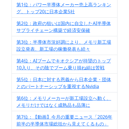
第1位：パワー半導体メーカー売上高ランキン
グ、トップ20に日本企業5社
第2位：政府の狙いは国内に自立したAI半導体
サプライチェーン構築で経済安保確
第3位：半導体市況好調により、メモリ新工場
設立発表、新工場の稼働発表も続々
第4位：AIブームでキオクシアが待望のトップ
10入り、その陰でブーム乗り損ね組は苦戦
第5位：日本に対する恩義から日本企業・団体
とのパートナーシップを重視するNvidia
第6位：メモリメーカーが新工場設立へ動く、
メモリだけではなく成熟品も品薄に
第7位：【動画】今月の重要ニュース「2026年
前半の半導体市場総括から見えてくるもの」