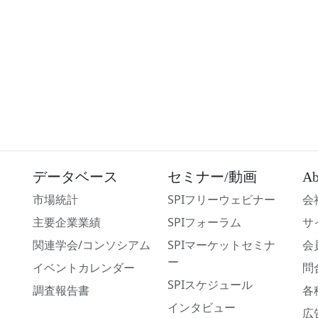
データベース
セミナー/動画
Ab
市場統計
SPIフリーウェビナー
会
主要企業業績
SPIフォーラム
サ
関連学会/コンソシアム
SPIマーケットセミナ
会
ー
イベントカレンダー
問
SPIスケジュール
調査報告書
各
インタビュー
広