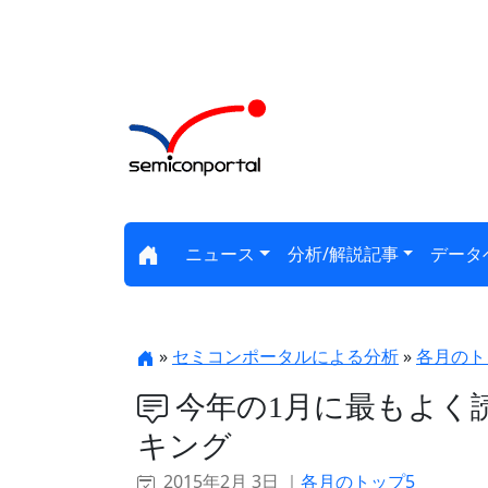
ニュース
分析/解説記事
データ
»
セミコンポータルによる分析
»
各月のト
今年の1月に最もよく
キング
2015年2月 3日 ｜
各月のトップ5