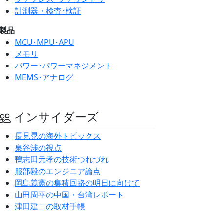
計測器・検査･検証
製品
MCU･MPU･APU
メモリ
パワー･パワーマネジメント
MEMS･アナログ
インサイダーズ
長見晃の海外トピックス
泉谷渉の視点
鴨志田元孝の技術つれづれ
服部毅のエンジニア論点
岡島義憲の集積回路の明日に向けて
山田周平の中国・台湾レポート
津田建二の取材手帳