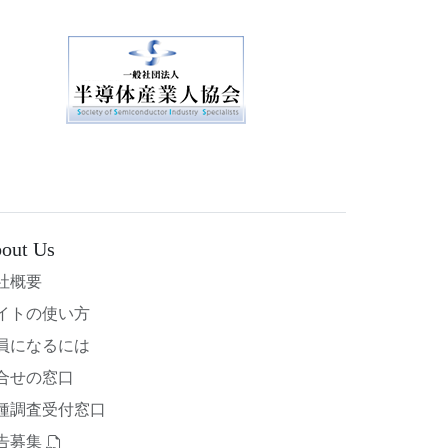
out Us
社概要
イトの使い方
員になるには
合せの窓口
種調査受付窓口
告募集