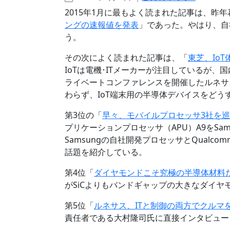
2015年1月に最もよく読まれた記事は、昨
ングの速報値を発表
」であった。やはり、自
う。
その次によく読まれた記事は、「
東芝、Io
IoTは電機･ITメーカーが注目しているが、
ライベートコンファレンスを開催したルネサ
わらず、IoT端末用の半導体デバイスをど
第3位の「
早々、モバイルプロセッサ3社を
プリケーションプロセッサ（APU）A9をSa
Samsungの自社開発プロセッサとQualcom
話題を紹介している。
第4位「
ダイヤモンドこそ究極の半導体材料だ
がSiCよりもバンドギャップの大きなダイ
第5位「
ルネサス、ITと制御の両方でクルマ
責任者である大村隆司氏に直接インタビュー