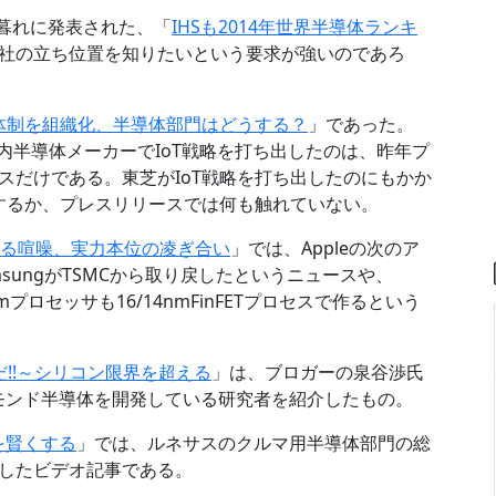
年暮れに発表された、「
IHSも2014年世界半導体ランキ
社の立ち位置を知りたいという要求が強いのであろ
T体制を組織化、半導体部門はどうする？
」であった。
国内半導体メーカーでIoT戦略を打ち出したのは、昨年プ
スだけである。東芝がIoT戦略を打ち出したのにもかか
うするか、プレスリリースでは何も触れていない。
巡る喧噪、実力本位の凌ぎ合い
」では、Appleの次のア
msungがTSMCから取り戻したというニュースや、
mプロセッサも16/14nmFinFETプロセスで作るという
!!～シリコン限界を超える
」は、ブロガーの泉谷渉氏
ヤモンド半導体を開発している研究者を紹介したもの。
を賢くする
」では、ルネサスのクルマ用半導体部門の総
したビデオ記事である。