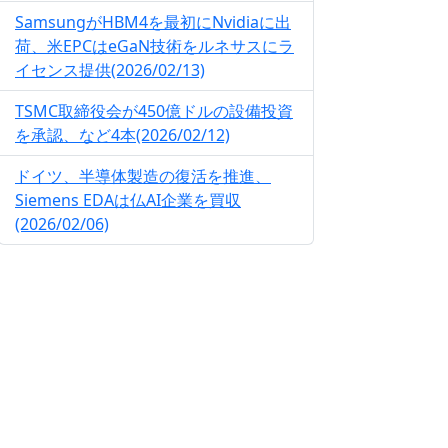
SamsungがHBM4を最初にNvidiaに出
荷、米EPCはeGaN技術をルネサスにラ
イセンス提供(2026/02/13)
TSMC取締役会が450億ドルの設備投資
を承認、など4本(2026/02/12)
ドイツ、半導体製造の復活を推進、
Siemens EDAは仏AI企業を買収
(2026/02/06)