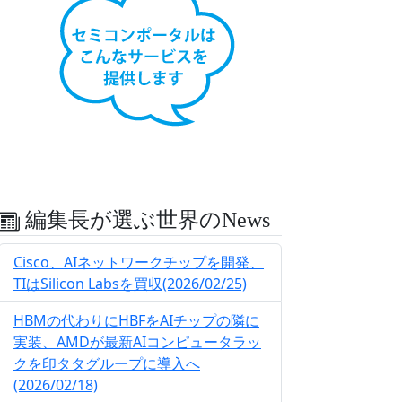
編集長が選ぶ世界のNews
Cisco、AIネットワークチップを開発、
TIはSilicon Labsを買収(2026/02/25)
HBMの代わりにHBFをAIチップの隣に
実装、AMDが最新AIコンピュータラッ
クを印タタグループに導入へ
(2026/02/18)