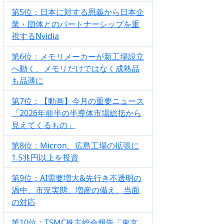
第5位：日本に対する恩義から日本企
業・団体とのパートナーシップを重
視するNvidia
第6位：メモリメーカーが新工場設立
へ動く、メモリだけではなく成熟品
も品薄に
第7位：【動画】今月の重要ニュース
「2026年前半の半導体市場総括から
見えてくるもの」
第8位：Micron、広島工場の拡張に
1.5兆円以上を投資
第9位：AI需要増大&先行き不透明の
渦中、市況実態、増産の備え、当面
の対応
第10位：TSMC株主総会報告「東京