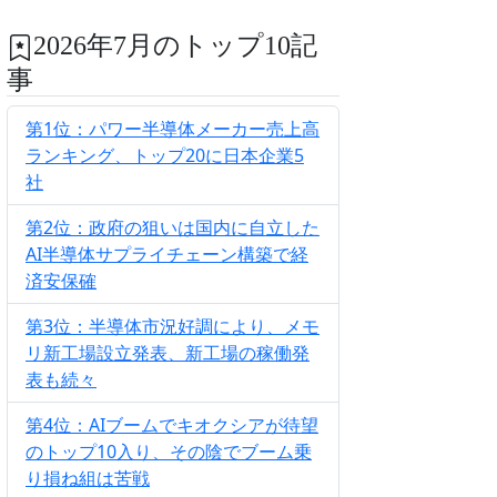
2026年7月のトップ10記
事
第1位：パワー半導体メーカー売上高
ランキング、トップ20に日本企業5
社
第2位：政府の狙いは国内に自立した
AI半導体サプライチェーン構築で経
済安保確
第3位：半導体市況好調により、メモ
リ新工場設立発表、新工場の稼働発
表も続々
第4位：AIブームでキオクシアが待望
のトップ10入り、その陰でブーム乗
り損ね組は苦戦