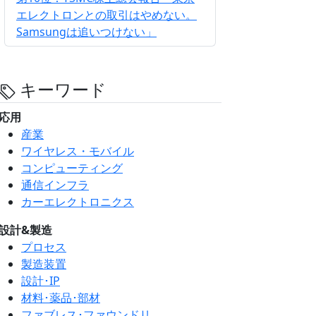
エレクトロンとの取引はやめない。
Samsungは追いつけない」
キーワード
応用
産業
ワイヤレス・モバイル
コンピューティング
通信インフラ
カーエレクトロニクス
設計&製造
プロセス
製造装置
設計･IP
材料･薬品･部材
ファブレス･ファウンドリ