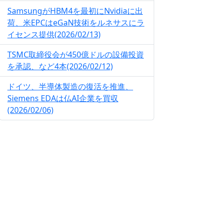
SamsungがHBM4を最初にNvidiaに出
荷、米EPCはeGaN技術をルネサスにラ
イセンス提供(2026/02/13)
TSMC取締役会が450億ドルの設備投資
を承認、など4本(2026/02/12)
ドイツ、半導体製造の復活を推進、
Siemens EDAは仏AI企業を買収
(2026/02/06)