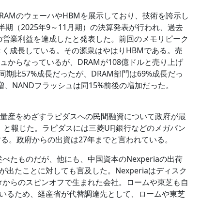
うDRAMのウェーハやHBMを展示しており、技術を誇示し
半期（2025年9～11月期）の決算発表が行われ、過去
ドルの営業利益を達成したと発表した。前回のメモリピーク
大きく成長している。その源泉はやはりHBMである。売
シュからなっているが、DRAMが108億ドルと売り上げ
期比57%成長だったが、DRAM部門は69%成長だっ
%増、NANDフラッシュは同15%前後の増加だった。
の量産をめざすラピダスへの民間融資について政府が最
と報じた。ラピダスには三菱UFJ銀行などのメガバン
する。政府からの出資は27年までと言われている。
で述べたものだが、他にも、中国資本のNexperiaの出荷
出たことに対しても言及した。Nexperiaはディスク
uctorからのスピンオフで生まれた会社。ロームや東芝も自
いるため、経産省が代替調達先として、ロームや東芝