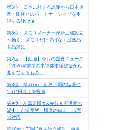
第5位：日本に対する恩義から日本企
業・団体とのパートナーシップを重
視するNvidia
第6位：メモリメーカーが新工場設立
へ動く、メモリだけではなく成熟品
も品薄に
第7位：【動画】今月の重要ニュース
「2026年前半の半導体市場総括から
見えてくるもの」
第8位：Micron、広島工場の拡張に
1.5兆円以上を投資
第9位：AI需要増大&先行き不透明の
渦中、市況実態、増産の備え、当面
の対応
第10位：TSMC株主総会報告「東京