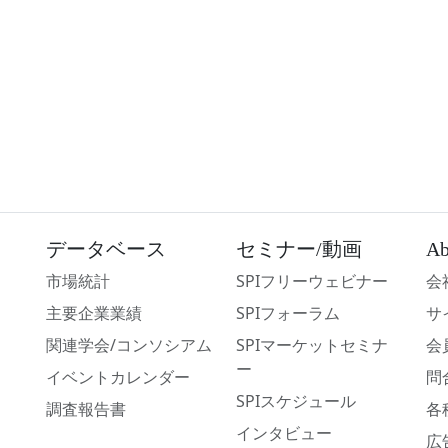
データベース
セミナー/動画
Ab
市場統計
SPIフリーウェビナー
会
主要企業業績
SPIフォーラム
サ
関連学会/コンソシアム
SPIマーケットセミナ
会
ー
イベントカレンダー
問
SPIスケジュール
調査報告書
各
インタビュー
広