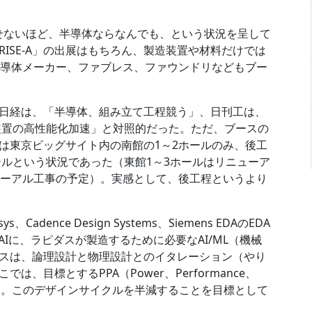
では表せないほど、半導体ならなんでも、という状況を呈して
ISE-A」の出展はもちろん、製造装置や材料だけでは
E、半導体メーカー、ファブレス、ファウンドリなどもブー
日経は、「半導体、組み立て工程競う」、日刊工は、
体装置の高性能化加速」と対照的だった。ただ、ブースの
は東京ビッグサイト内の南館の1～2ホールのみ、後工
ールという状況であった（東館1～3ホールはリニューア
ューアル工事の予定）。実感として、後工程というより
ence Design Systems、Siemens EDAのEDA
Iに、ラピダスが製造するために必要なAI/ML（機械
スは、論理設計と物理設計とのイタレーション（やり
、目標とするPPA（Power、Performance、
する。このデザインサイクルを半減することを目標として