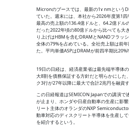
Micronのブースでは、最新の1ɤ nmとい
ていた。週末には、本社から2026年度第1四
最高の売上額の136.4億ドルと、64.2億
だった2022年頃の80億ドルから比べても
り上げはHBMを含むDRAMとNANDフラッ
全体の79%を占めている。全社売上額は前年同
た。平均単価ASPはDRAMが前四半期比20
19日の日経は、経済産業省は最先端半導体
大8割を債務保証する方針だと明らかにした、
ク3行が27年以降に最大で合計2兆円を融資
この日経報道はSEMICON Japanでの講演
が止まり、ホンダや日産自動車の生産に影響が
リート主体のオランダのNXP Semicond
動車対応のディスクリート半導体を生産して
を紹介するという。