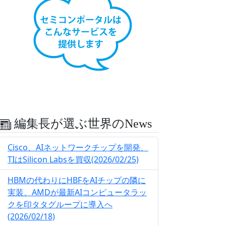
編集長が選ぶ世界のNews
Cisco、AIネットワークチップを開発、
TIはSilicon Labsを買収(2026/02/25)
HBMの代わりにHBFをAIチップの隣に
実装、AMDが最新AIコンピュータラッ
クを印タタグループに導入へ
(2026/02/18)