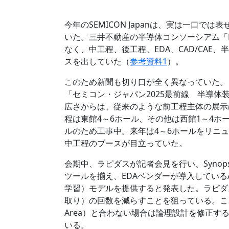
今年のSEMICON Japanは、実は一口
いた。三井不動産の半導体コンソーシアム「R
なく、中工程、後工程、EDA、CAD/CA
スを出していた（
参考資料1
）。
このため新聞も切り口が全く異なっていた。
「セミコン・ジャパン2025最前線 半導
広さからは、従来のような前工程主体の展示
程は東館4～6ホール、その他は西館1～4ホ
ルのため工事中。来年は4～6ホールをリニ
中工程のブースが目立っていた。
会期中、ラピダスが記者会見を行い、Synopsys、Cad
ツールを揃え、EDAベンダーが導入しているA
学習）モデルを提供すると発表した。ラピダ
取り）の回数を減らすことを狙っている。ここでは
Area）と合わない場合は論理設計を修正
いる。