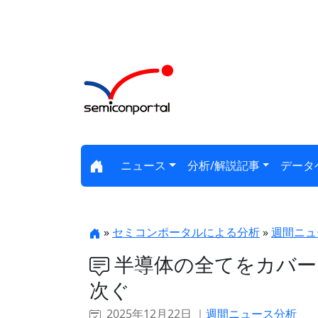
ニュース
分析/解説記事
データ
»
セミコンポータルによる分析
»
週間ニュ
半導体の全てをカバーした
次ぐ
2025年12月22日 ｜
週間ニュース分析