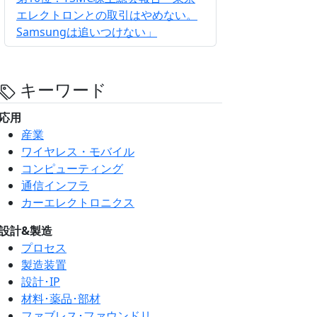
エレクトロンとの取引はやめない。
Samsungは追いつけない」
キーワード
応用
産業
ワイヤレス・モバイル
コンピューティング
通信インフラ
カーエレクトロニクス
設計&製造
プロセス
製造装置
設計･IP
材料･薬品･部材
ファブレス･ファウンドリ