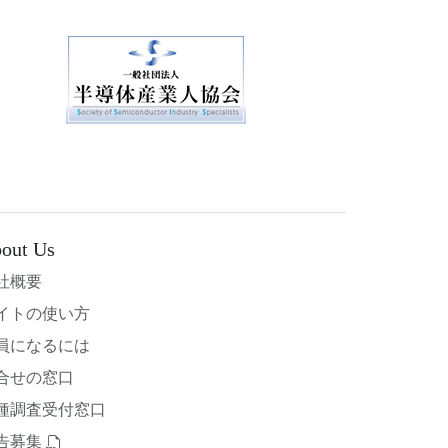
out Us
社概要
イトの使い方
員になるには
合せの窓口
種調査受付窓口
告募集