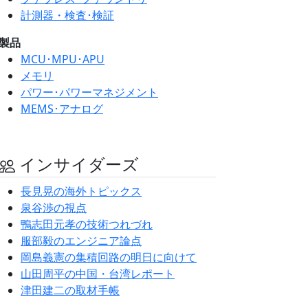
計測器・検査･検証
製品
MCU･MPU･APU
メモリ
パワー･パワーマネジメント
MEMS･アナログ
インサイダーズ
長見晃の海外トピックス
泉谷渉の視点
鴨志田元孝の技術つれづれ
服部毅のエンジニア論点
岡島義憲の集積回路の明日に向けて
山田周平の中国・台湾レポート
津田建二の取材手帳