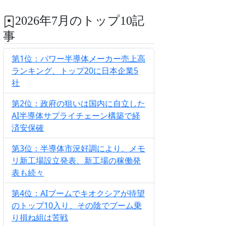
2026年7月のトップ10記
事
第1位：パワー半導体メーカー売上高
ランキング、トップ20に日本企業5
社
第2位：政府の狙いは国内に自立した
AI半導体サプライチェーン構築で経
済安保確
第3位：半導体市況好調により、メモ
リ新工場設立発表、新工場の稼働発
表も続々
第4位：AIブームでキオクシアが待望
のトップ10入り、その陰でブーム乗
り損ね組は苦戦