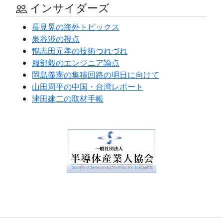
インサイダーズ
長見晃の海外トピックス
泉谷渉の視点
鴨志田元孝の技術つれづれ
服部毅のエンジニア論点
岡島義憲の集積回路の明日に向けて
山田周平の中国・台湾レポート
津田建二の取材手帳