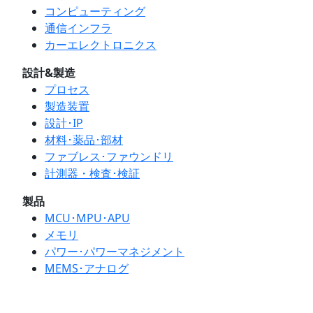
コンピューティング
通信インフラ
カーエレクトロニクス
設計&製造
プロセス
製造装置
設計･IP
材料･薬品･部材
ファブレス･ファウンドリ
計測器・検査･検証
製品
MCU･MPU･APU
メモリ
パワー･パワーマネジメント
MEMS･アナログ