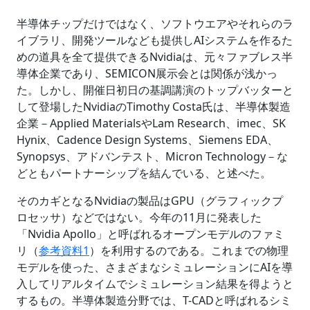
半導体チップだけではなく、ソフトウエアやそれらのラ
イブラリ、開発ツールなども提供しAIシステムを作るた
めの道具を全て提供できるNvidiaは、元々ファブレス半
導体企業であり、SEMICON展示会とは関係が浅かっ
た。しかし、開催日初日の基調講演のトップバッターと
して登場したNvidiaのTimothy Costa氏は、半導体製造
企業－Applied MaterialsやLam Research、imec、SK
Hynix、Cadence Design Systems、Siemens EDA、
Synopsys、アドバンテスト、Micron Technology－な
どともパートナーシップを結んでいる、と述べた。
そのカギとなるNvidiaの製品はGPU（グラフィックプ
ロセッサ）などではない。今年の11月に発表した
「Nvidia Apollo」と呼ばれるオープンモデルのファミ
リ（
参考資料1
）を利用するのである。これまでの物理
モデルを使った、さまざまなシミュレーションにAIを導
入してリアルタイムでシミュレーション結果を得ようと
するもの。半導体製造分野では、T-CADと呼ばれるシミ