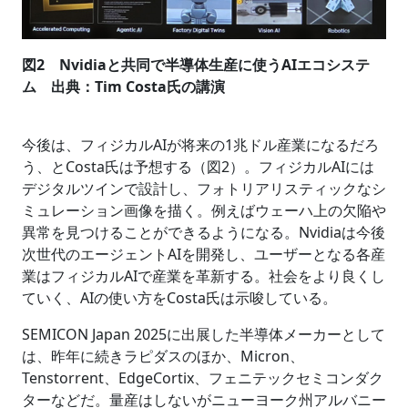
図2 Nvidiaと共同で半導体生産に使うAIエコシステ
ム 出典：Tim Costa氏の講演
今後は、フィジカルAIが将来の1兆ドル産業になるだろ
う、とCosta氏は予想する（図2）。フィジカルAIには
デジタルツインで設計し、フォトリアリスティックなシ
ミュレーション画像を描く。例えばウェーハ上の欠陥や
異常を見つけることができるようになる。Nvidiaは今後
次世代のエージェントAIを開発し、ユーザーとなる各産
業はフィジカルAIで産業を革新する。社会をより良くし
ていく、AIの使い方をCosta氏は示唆している。
SEMICON Japan 2025に出展した半導体メーカーとして
は、昨年に続きラピダスのほか、Micron、
Tenstorrent、EdgeCortix、フェニテックセミコンダク
ターなどだ。量産はしないがニューヨーク州アルバニー