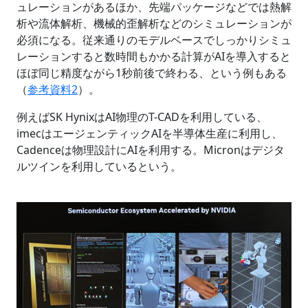
ュレーションがあるほか、先端パッケージなどでは熱解
析や流体解析、機械的歪解析などのシミュレーションが
必須になる。従来通りのモデルベースでしっかりシミュ
レーションすると数時間もかかる計算がAIを導入すると
ほぼ同じ精度ながら1秒前後で終わる、という例もある
（
参考資料2
）。
例えばSK HynixはAI物理のT-CADを利用している、
imecはエージェンティックAIを半導体生産に利用し、
Cadenceは物理設計にAIを利用する。Micronはデジタ
ルツインを利用しているという。