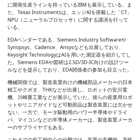
に開発生産ラインを持っているIBMも展示している。ま
た、Texas Instrumentsは、エッジAIを搭載した「C7」
NPU（ニューラルプロセッサ）に関する講演を行って
いる。
EDAベンダーである、Siemens Industry Softwareや
Synopsys、Cadence、Ansysなども出展しており、
Keysight TechnologyはAIを用いた測定器を紹介してし
た。Siemens EDAや図研は2.5D/3D-IC向けの設計ツー
ルなどを提示しており、EDA関係者の参加も目立った。
機械関係では、製造装置向けの機械部品メーカーの日本
精工やクボタ、THKなどが出展し、ロボットの安川電
機、川崎重工業などが展示していた。彼らの産業用ロボ
ットやリニアガイドなど可動部品は製造装置には欠かせ
ない。一方で、モータ駆動用のパワー半導体やドライ
バ、マイコンなどの半導体メーカーは、製造装置メーカ
ーのサプライヤでもある。
これまでの前工程中心の分野では、装置の高機能、高性