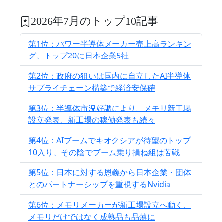
2026年7月のトップ10記事
第1位：パワー半導体メーカー売上高ランキン
グ、トップ20に日本企業5社
第2位：政府の狙いは国内に自立したAI半導体
サプライチェーン構築で経済安保確
第3位：半導体市況好調により、メモリ新工場
設立発表、新工場の稼働発表も続々
第4位：AIブームでキオクシアが待望のトップ
10入り、その陰でブーム乗り損ね組は苦戦
第5位：日本に対する恩義から日本企業・団体
とのパートナーシップを重視するNvidia
第6位：メモリメーカーが新工場設立へ動く、
メモリだけではなく成熟品も品薄に