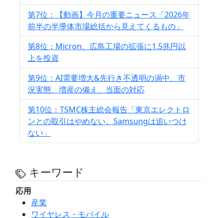
第7位：【動画】今月の重要ニュース「2026年
前半の半導体市場総括から見えてくるもの」
第8位：Micron、広島工場の拡張に1.5兆円以
上を投資
第9位：AI需要増大&先行き不透明の渦中、市
況実態、増産の備え、当面の対応
第10位：TSMC株主総会報告「東京エレクトロ
ンとの取引はやめない。Samsungは追いつけ
ない」
キーワード
応用
産業
ワイヤレス・モバイル