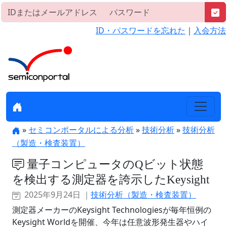
ID・パスワードを忘れた
｜
入会方法
»
セミコンポータルによる分析
»
技術分析
»
技術分析
（製造・検査装置）
量子コンピュータのQビット状態
を検出する測定器を誇示したKeysight
2025年9月24日 ｜
技術分析（製造・検査装置）
測定器メーカーのKeysight Technologiesが毎年恒例の
Keysight Worldを開催、今年は任意波形発生器やハイ