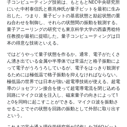
子コンピューティング技術は、もともとNEC中央研究所
にいた中村泰信氏と蔡兆伸氏が量子ビットを最初に生み
出した。つまり、量子ビットの基底状態と励起状態の重
ね合わせを制御し、それらの状態間の振動を観測する。
量子アニーリングの研究でも東京科学大学の西森秀稔特
任教授が最初に提唱した。量子コンピューティングは日
本の得意な技術といえる。
ではどうやって量子状態を作るか。通常、電子がたくさ
ん湧き出ている金属や半導体では常温だと格子振動によ
って電子がうろうろしているが、電子をはっきり観測す
るためには極低温で格子振動を抑えなければならない。
極低温の世界では日本が強い超電導技術が使える。超電
導のジョセフソン接合を使って超電導電流を閉じ込める
回路にマイクロ波を注入し、磁束量子の向きによって1
と0を同時に起こすことができる。マイクロ波を振動さ
せることでその状態を回路の振動として外部に取り出す
という。
これまで富士通と理化学研究所が試作した256Qビット