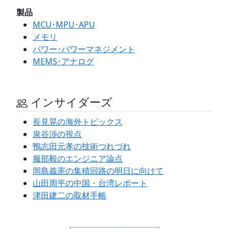
製品
MCU･MPU･APU
メモリ
パワー･パワーマネジメント
MEMS･アナログ
インサイダーズ
長見晃の海外トピックス
泉谷渉の視点
鴨志田元孝の技術つれづれ
服部毅のエンジニア論点
岡島義憲の集積回路の明日に向けて
山田周平の中国・台湾レポート
津田建二の取材手帳