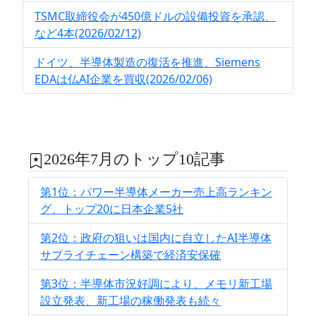
TSMC取締役会が450億ドルの設備投資を承認、
など4本(2026/02/12)
ドイツ、半導体製造の復活を推進、Siemens
EDAは仏AI企業を買収(2026/02/06)
2026年7月のトップ10記事
第1位：パワー半導体メーカー売上高ランキン
グ、トップ20に日本企業5社
第2位：政府の狙いは国内に自立したAI半導体
サプライチェーン構築で経済安保確
第3位：半導体市況好調により、メモリ新工場
設立発表、新工場の稼働発表も続々