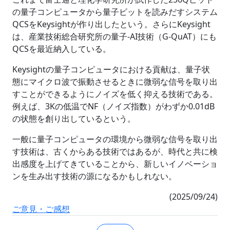
の量子コンピュータから量子ビットを読みだすシステム
QCSをKeysightが作り出したという。さらにKeysight
は、産業技術総合研究所の量子-AI技術（G-QuAT）にも
QCSを最近納入している。
Keysightの量子コンピュータにおける貢献は、量子状
態にマイクロ波で振動させるときに微弱な信号を取り出
すことができるようにノイズを低く抑える技術である。
例えば、3Kの低温でNF（ノイズ指数）がわずか0.01dB
の状態を創り出しているという。
一般に量子コンピュータの環境から微弱な信号を取り出
す技術は、古くからある技術ではあるが、時代と共に検
出感度を上げてきていることから、新しいイノベーショ
ンを生み出す技術の源になるかもしれない。
(2025/09/24)
ご意見・ご感想