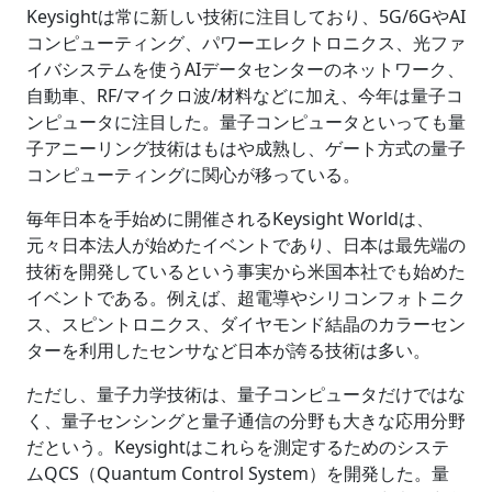
Keysightは常に新しい技術に注目しており、5G/6GやAI
コンピューティング、パワーエレクトロニクス、光ファ
イバシステムを使うAIデータセンターのネットワーク、
自動車、RF/マイクロ波/材料などに加え、今年は量子コ
ンピュータに注目した。量子コンピュータといっても量
子アニーリング技術はもはや成熟し、ゲート方式の量子
コンピューティングに関心が移っている。
毎年日本を手始めに開催されるKeysight Worldは、
元々日本法人が始めたイベントであり、日本は最先端の
技術を開発しているという事実から米国本社でも始めた
イベントである。例えば、超電導やシリコンフォトニク
ス、スピントロニクス、ダイヤモンド結晶のカラーセン
ターを利用したセンサなど日本が誇る技術は多い。
ただし、量子力学技術は、量子コンピュータだけではな
く、量子センシングと量子通信の分野も大きな応用分野
だという。Keysightはこれらを測定するためのシステ
ムQCS（Quantum Control System）を開発した。量