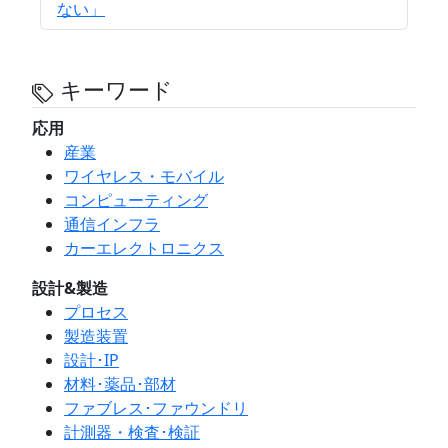
ない」
キーワード
応用
産業
ワイヤレス・モバイル
コンピューティング
通信インフラ
カーエレクトロニクス
設計&製造
プロセス
製造装置
設計･IP
材料･薬品･部材
ファブレス･ファウンドリ
計測器・検査･検証