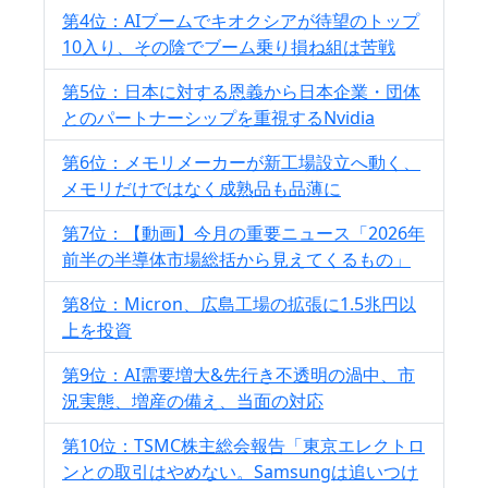
第4位：AIブームでキオクシアが待望のトップ
10入り、その陰でブーム乗り損ね組は苦戦
第5位：日本に対する恩義から日本企業・団体
とのパートナーシップを重視するNvidia
第6位：メモリメーカーが新工場設立へ動く、
メモリだけではなく成熟品も品薄に
第7位：【動画】今月の重要ニュース「2026年
前半の半導体市場総括から見えてくるもの」
第8位：Micron、広島工場の拡張に1.5兆円以
上を投資
第9位：AI需要増大&先行き不透明の渦中、市
況実態、増産の備え、当面の対応
第10位：TSMC株主総会報告「東京エレクトロ
ンとの取引はやめない。Samsungは追いつけ