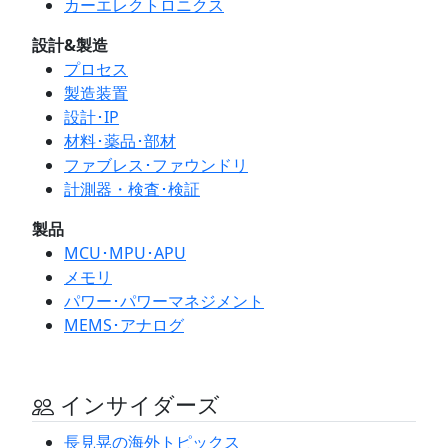
カーエレクトロニクス
設計&製造
プロセス
製造装置
設計･IP
材料･薬品･部材
ファブレス･ファウンドリ
計測器・検査･検証
製品
MCU･MPU･APU
メモリ
パワー･パワーマネジメント
MEMS･アナログ
インサイダーズ
長見晃の海外トピックス