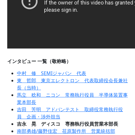
インタビュー 一覧（敬称略）
中村 修 SEMIジャパン 代表
東 哲郎 東京エレクトロン 代表取締役会長兼社
長（当時）
馬立 稔和 ニコン 常務執行役員 半導体装置事
業本部長
吉田 芳明 アドバンテスト 取締役常務執行役
員 企画・渉外担当
吉永 晃 ディスコ 専務執行役員営業本部長
南部勇雄/藤野佳宏 荏原製作所 営業統括部