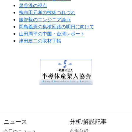
泉谷渉の視点
鴨志田元孝の技術つれづれ
服部毅のエンジニア論点
岡島義憲の集積回路の明日に向けて
山田周平の中国・台湾レポート
津田建二の取材手帳
ニュース
分析/解説記事
今日のニュース
市場分析