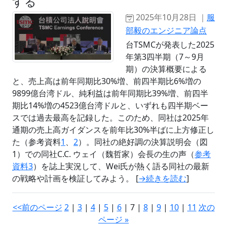
する
2025年10月28日 ｜
服
部毅のエンジニア論点
台TSMCが発表した2025
年第3四半期（7～9月
期）の決算概要による
と、売上高は前年同期比30%増、前四半期比6%増の
9899億台湾ドル、純利益は前年同期比39%増、前四半
期比14%増の4523億台湾ドルと、いずれも四半期ベー
スでは過去最高を記録した。このため、同社は2025年
通期の売上高ガイダンスを前年比30%半ばに上方修正し
た（参考資料
1
、
2
）。同社の絶好調の決算説明会（図
1）での同社C.C. ウェイ（魏哲家）会長の生の声（
参考
資料3
）を誌上実況して、Wei氏が熱く語る同社の最新
の戦略や計画を検証してみよう。 [
→続きを読む
]
<<前のページ
2
|
3
|
4
|
5
|
6
| 7 |
8
|
9
|
10
|
11
次の
ページ »