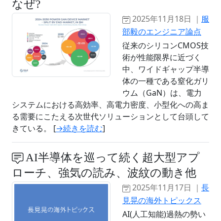
なぜ?
2025年11月18日 ｜
服
部毅のエンジニア論点
従来のシリコンCMOS技
術が性能限界に近づく
中、ワイドギャップ半導
体の一種である窒化ガリ
ウム（GaN）は、電力
システムにおける高効率、高電力密度、小型化への高ま
る需要にこたえる次世代ソリューションとして台頭して
きている。 [
→続きを読む
]
AI半導体を巡って続く超大型アプ
ローチ、強気の読み、波紋の動き他
2025年11月17日 ｜
長
見晃の海外トピックス
AI(人工知能)過熱の勢い