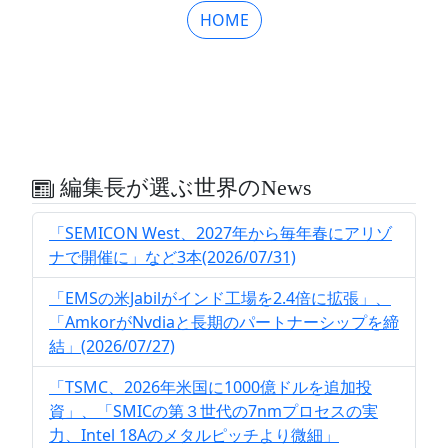
HOME
編集長が選ぶ世界のNews
「SEMICON West、2027年から毎年春にアリゾ
ナで開催に」など3本(2026/07/31)
「EMSの米Jabilがインド工場を2.4倍に拡張」、
「AmkorがNvdiaと長期のパートナーシップを締
結」(2026/07/27)
「TSMC、2026年米国に1000億ドルを追加投
資」、「SMICの第３世代の7nmプロセスの実
力、Intel 18Aのメタルピッチより微細」