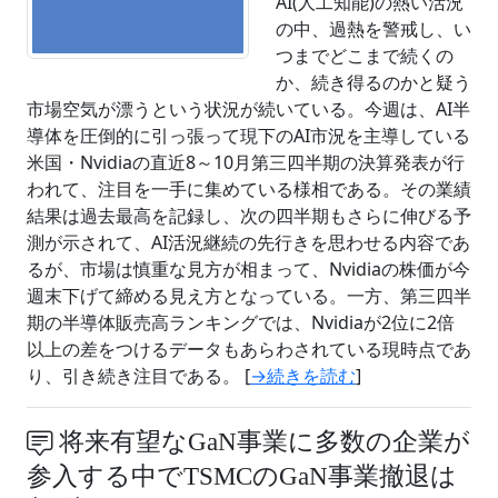
AI(人工知能)の熱い活況
の中、過熱を警戒し、い
つまでどこまで続くの
か、続き得るのかと疑う
市場空気が漂うという状況が続いている。今週は、AI半
導体を圧倒的に引っ張って現下のAI市況を主導している
米国・Nvidiaの直近8～10月第三四半期の決算発表が行
われて、注目を一手に集めている様相である。その業績
結果は過去最高を記録し、次の四半期もさらに伸びる予
測が示されて、AI活況継続の先行きを思わせる内容であ
るが、市場は慎重な見方が相まって、Nvidiaの株価が今
週末下げて締める見え方となっている。一方、第三四半
期の半導体販売高ランキングでは、Nvidiaが2位に2倍
以上の差をつけるデータもあらわされている現時点であ
り、引き続き注目である。 [
→続きを読む
]
将来有望なGaN事業に多数の企業が
参入する中でTSMCのGaN事業撤退は