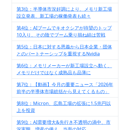
第3位：半導体市況好調により、メモリ新工場
設立発表、新工場の稼働発表も続々
第4位：AIブームでキオクシアが待望のトップ
10入り、その陰でブーム乗り損ね組は苦戦
第5位：日本に対する恩義から日本企業・団体
とのパートナーシップを重視するNvidia
第6位：メモリメーカーが新工場設立へ動く、
メモリだけではなく成熟品も品薄に
第7位：【動画】今月の重要ニュース「2026年
前半の半導体市場総括から見えてくるもの」
第8位：Micron、広島工場の拡張に1.5兆円以
上を投資
第9位：AI需要増大&先行き不透明の渦中、市
況実態、増産の備え、当面の対応