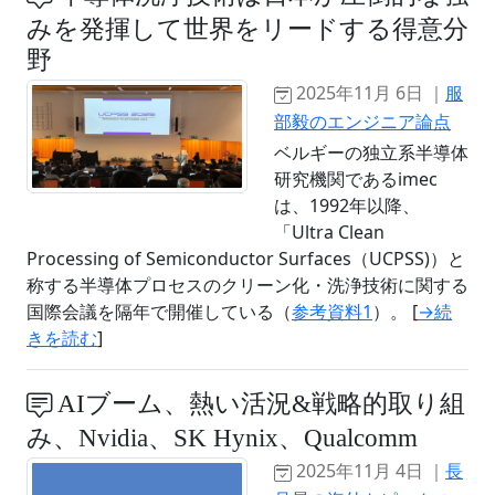
みを発揮して世界をリードする得意分
野
2025年11月 6日 ｜
服
部毅のエンジニア論点
ベルギーの独立系半導体
研究機関であるimec
は、1992年以降、
「Ultra Clean
Processing of Semiconductor Surfaces（UCPSS)）と
称する半導体プロセスのクリーン化・洗浄技術に関する
国際会議を隔年で開催している（
参考資料1
）。 [
→続
きを読む
]
AIブーム、熱い活況&戦略的取り組
み、Nvidia、SK Hynix、Qualcomm
2025年11月 4日 ｜
長