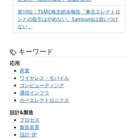
第10位：TSMC株主総会報告「東京エレクトロ
ンとの取引はやめない。Samsungは追いつけ
ない」
キーワード
応用
産業
ワイヤレス・モバイル
コンピューティング
通信インフラ
カーエレクトロニクス
設計&製造
プロセス
製造装置
設計･IP