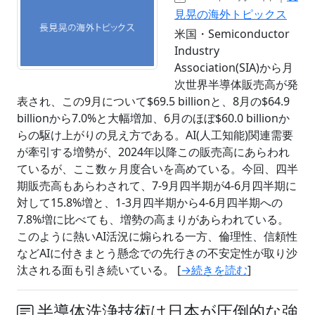
見晃の海外トピックス
米国・Semiconductor
Industry
Association(SIA)から月
次世界半導体販売高が発
表され、この9月について$69.5 billionと、8月の$64.9
billionから7.0%と大幅増加、6月のほぼ$60.0 billionか
らの駆け上がりの見え方である。AI(人工知能)関連需要
が牽引する増勢が、2024年以降この販売高にあらわれ
ているが、ここ数ヶ月度合いを高めている。今回、四半
期販売高もあらわされて、7-9月四半期が4-6月四半期に
対して15.8%増と、1-3月四半期から4-6月四半期への
7.8%増に比べても、増勢の高まりがあらわれている。
このように熱いAI活況に煽られる一方、倫理性、信頼性
などAIに付きまとう懸念での先行きの不安定性が取り沙
汰される面も引き続いている。 [
→続きを読む
]
半導体洗浄技術は日本が圧倒的な強