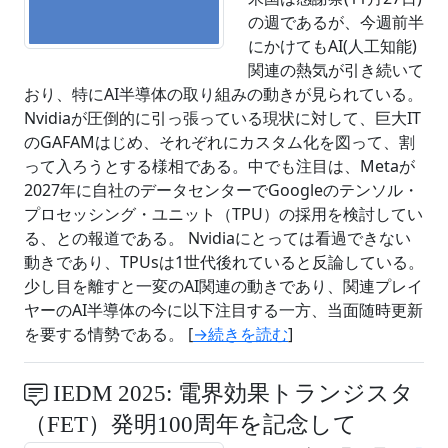
の週であるが、今週前半
にかけてもAI(人工知能)
関連の熱気が引き続いて
おり、特にAI半導体の取り組みの動きが見られている。
Nvidiaが圧倒的に引っ張っている現状に対して、巨大IT
のGAFAMはじめ、それぞれにカスタム化を図って、割
って入ろうとする様相である。中でも注目は、Metaが
2027年に自社のデータセンターでGoogleのテンソル・
プロセッシング・ユニット（TPU）の採用を検討してい
る、との報道である。 Nvidiaにとっては看過できない
動きであり、TPUsは1世代後れていると反論している。
少し目を離すと一変のAI関連の動きであり、関連プレイ
ヤーのAI半導体の今に以下注目する一方、当面随時更新
を要する情勢である。 [
→続きを読む
]
IEDM 2025: 電界効果トランジスタ
（FET）発明100周年を記念して