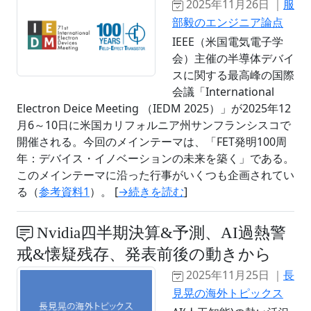
2025年11月26日 ｜
服
部毅のエンジニア論点
IEEE（米国電気電子学
会）主催の半導体デバイ
スに関する最高峰の国際
会議「International
Electron Deice Meeting （IEDM 2025）」が2025年12
月6～10日に米国カリフォルニア州サンフランシスコで
開催される。今回のメインテーマは、「FET発明100周
年：デバイス・イノベーションの未来を築く」である。
このメインテーマに沿った行事がいくつも企画されてい
る（
参考資料1
）。 [
→続きを読む
]
Nvidia四半期決算&予測、AI過熱警
戒&懐疑残存、発表前後の動きから
2025年11月25日 ｜
長
見晃の海外トピックス