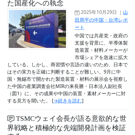
た国産化への執念
2025年10月29日 ｜
山
田周平の中国・台湾レポ
ート
中国では共産党・政府の
支援を背景に、半導体製
造装置・材料メーカーが
市場シェアを急速に拡大
している。しかし、商習慣や言語の違いのため、日本で
はその実力を正確に判断することが難しい。9月に中
国・無錫市で開かれた製造装置・材料の展示会を視察し
た中国の産業調査会社MIRの来長勝・日本法人副社長
（図1）に、その成果や中国の装置・素材メーカーに対
する見方を聞いた。 [
→続きを読む
]
TSMCウェイ会長が語る意欲的な世
界戦略と積極的な先端開発計画を検証