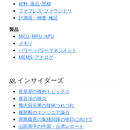
材料･薬品･部材
ファブレス･ファウンドリ
計測器・検査･検証
製品
MCU･MPU･APU
メモリ
パワー･パワーマネジメント
MEMS･アナログ
インサイダーズ
長見晃の海外トピックス
泉谷渉の視点
鴨志田元孝の技術つれづれ
服部毅のエンジニア論点
岡島義憲の集積回路の明日に向けて
山田周平の中国・台湾レポート