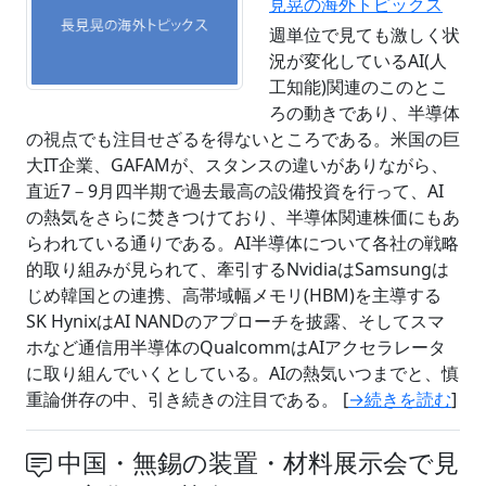
見晃の海外トピックス
週単位で見ても激しく状
況が変化しているAI(人
工知能)関連のこのとこ
ろの動きであり、半導体
の視点でも注目せざるを得ないところである。米国の巨
大IT企業、GAFAMが、スタンスの違いがありながら、
直近7－9月四半期で過去最高の設備投資を行って、AI
の熱気をさらに焚きつけており、半導体関連株価にもあ
らわれている通りである。AI半導体について各社の戦略
的取り組みが見られて、牽引するNvidiaはSamsungは
じめ韓国との連携、高帯域幅メモリ(HBM)を主導する
SK HynixはAI NANDのアプローチを披露、そしてスマ
ホなど通信用半導体のQualcommはAIアクセラレータ
に取り組んでいくとしている。AIの熱気いつまでと、慎
重論併存の中、引き続きの注目である。 [
→続きを読む
]
中国・無錫の装置・材料展示会で見