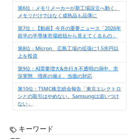
第6位：メモリメーカーが新工場設立へ動く、
メモリだけではなく成熟品も品薄に
第7位：【動画】今月の重要ニュース「2026年
前半の半導体市場総括から見えてくるもの」
第8位：Micron、広島工場の拡張に1.5兆円以
上を投資
第9位：AI需要増大&先行き不透明の渦中、市
況実態、増産の備え、当面の対応
第10位：TSMC株主総会報告「東京エレクトロ
ンとの取引はやめない。Samsungは追いつけ
ない」
キーワード