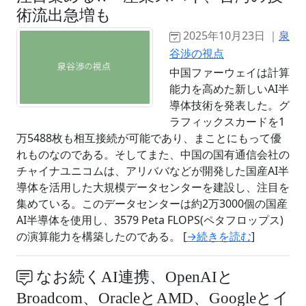
術流出急増も
2025年10月23日 ｜
泉
谷渉の視点
中国ファーウェイは計算
能力を高めた新しいAI半
導体技術を発表した。グ
ラフィックスカードを1
万5488枚も相互接続が可能であり、まことにもって優
れものなのである。そしてまた、中国の国有通信会社の
チャイナユニコムは、アリババなどが開発した国産AI半
導体を活用した大規模データセンターを建設し、注目を
集めている。このデータセンターは約2万3000個の国産
AI半導体を使用し、3579 Peta FLOPS(ペタフロップス)
の演算能力を構築したのである。 [
→続きを読む
]
なお続くAI連携、OpenAIと
Broadcom、OracleとAMD、Googleとイ