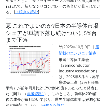
めるとともに、サプライチェーンの当地での拠点展開が
行われて、新たなシリコンバレーの色合いが見られてい
る。 [
→続きを読む
]
これでよいのか?日本の半導体市場
シェアが単調下落し続けついに5%台
まで下落
2025年10月 9日 ｜
服
部毅のエンジニア論点
米国半導体工業会
（Semiconductor
Industry Association）
は、2025年8月の世界半
導体売上高（3ヵ月移動
平均）が前年同月比21.7%増649億ドルだったと発表し
た（図1）（
参考資料1
）。このところ、前年比20%前
後の成長が毎月続いており、世界半導体市場は好調な状
況が継続している。 [
→続きを読む
]