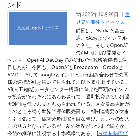
ンド
2025年10月20日 ｜
長
見晃の海外トピックス
前回は、Nvidiaと富士
通、xAIおよびインテル
の各社、そしてOpenAI
のAMDおよび開発者イ
ベント、OpenAI DevDayでのそれぞれ戦略的連携に注
目したが、今回も、OpenAIとBroadcom、Oracleと
AMD、そしてGoogleとインドという組み合わせでの同
様の連携が引き続いて見られて、以下取り上げている。
AI(人工知能)データセンター構築に向けた巨額のインフ
ラ投資がそれぞれにあらわされて、過剰投資あるいは過
大評価を危ぶむ見方もあらわれている。月次最高更新が
このところ続く世界半導体販売高も、AI関連需要が大き
く引っ張って、従来分野は控え目な伸び、というのが大
方の見方となっているが、AIの活況がいつまで続くか、
今後の推移に注視する市場模様である。 [
→続きを読む
]