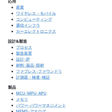
応用
産業
ワイヤレス・モバイル
コンピューティング
通信インフラ
カーエレクトロニクス
設計&製造
プロセス
製造装置
設計･IP
材料･薬品･部材
ファブレス･ファウンドリ
計測器・検査･検証
製品
MCU･MPU･APU
メモリ
パワー･パワーマネジメント
MEMS･アナログ