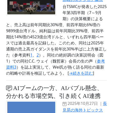
台TSMCが発表した2025
年第3四半期（7～9月
期）の決算概要による
と、売上高は前年同期比30%増、前四半期比6%増の
9899億台湾ドル、純利益は前年同期比39%増、前四半
期比14%増の4523億台湾ドルと、いずれも四半期ベー
スでは過去最高を記録した。このため、同社は2025年
通期の売上高ガイダンスを前年比30%半ばに上方修正し
た（参考資料
1
、
2
）。同社の絶好調の決算説明会（図
1）での同社C.C. ウェイ（魏哲家）会長の生の声（
参考
資料3
）を誌上実況して、Wei氏が熱く語る同社の最新
の戦略や計画を検証してみよう。 [
→続きを読む
]
AIブームの一方、AIバブル懸念、
分かれる市場空気、引き続くAI連携
2025年10月27日 ｜
長
見晃の海外トピックス