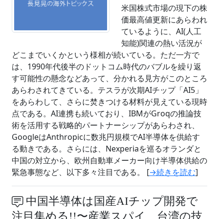
米国株式市場の現下の株
価最高値更新にあらわれ
ているように、AI(人工
知能)関連の熱い活況が
どこまでいくかという様相が続いている。ただ一方で
は、1990年代後半のドットコム時代のバブルを繰り返
す可能性の懸念などあって、分かれる見方がこのところ
あらわされてきている。テスラが次期AIチップ「AI5」
をあらわして、さらに焚きつける材料が見えている現時
点である。AI連携も続いており、IBMがGroqの推論技
術を活用する戦略的パートナーシップがあらわされ、
GoogleはAnthropicに数兆円規模でAI半導体を供給す
る動きである。さらには、Nexperiaを巡るオランダと
中国の対立から、欧州自動車メーカー向け半導体供給の
緊急事態など、以下多々注目である。 [
→続きを読む
]
中国半導体は国産AIチップ開発で
注目集める!!〜産業スパイ、台湾の技