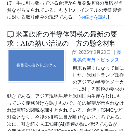
ぼ一手に引っ張っている台湾から反発&拒否の反応が当
然ながら見られている。もう1つ、インテルの受託製造
に対する取り組みの現況である。 [
→続きを読む
]
米国政府の半導体関税の最新の要
求；AIの熱い活況の一方の懸念材料
2025年9月29日 ｜
長
見晃の海外トピックス
週末も遅くになって目に
した、米国トランプ政権
のアジアの半導体メーカ
ーに対する関税の要求の
動きである。アジア現地生産と米国国内生産を1:1にも
っていく義務付けを課すもので、その展望が示されなけ
れば巨額の関税を課すとされている。台湾・TSMCなど
対象となり、今後の推移に目が離せないところである。
次に、引き続く人工知能(AI)関連の熱い活況であるが、
今週は米国Nvidiaが米国OpenAIに最大$100 billionを投