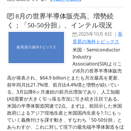
8月の世界半導体販売高、増勢続
く；「50-50分担」、インテル現況
2025年10月 6日 ｜
長
見晃の海外トピックス
米国・Semiconductor
Industry
Association(SIA)よりこ
の8月の世界半導体販売
高が発表され、$64.9 billionとまたも月次最高を更新、
前年同月比21.7%増、前月比4.4%増と増勢が続いてい
る。3月以降6ヶ月連続の前月比増加であり、人工知能
(AI)需要が大きく引っ張る市況に引き続き注目である。
米国の半導体製造関連で2点。まずは、前回示した米国
政府によるアジア現地生産と米国国内生産を1:1にもっ
ていく義務付けを課す動き、すなわち「50-50分担」と
あらわすが、これに対して現下の最先端半導体製造をほ