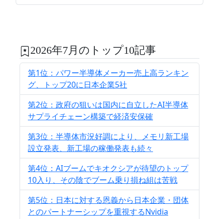
2026年7月のトップ10記事
第1位：パワー半導体メーカー売上高ランキン
グ、トップ20に日本企業5社
第2位：政府の狙いは国内に自立したAI半導体
サプライチェーン構築で経済安保確
第3位：半導体市況好調により、メモリ新工場
設立発表、新工場の稼働発表も続々
第4位：AIブームでキオクシアが待望のトップ
10入り、その陰でブーム乗り損ね組は苦戦
第5位：日本に対する恩義から日本企業・団体
とのパートナーシップを重視するNvidia