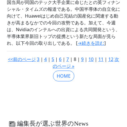
国当局が同国のテック大手企業に命じたとの英フィナン
シャル・タイムズの報道である。中国半導体の自立化に
向けて、Huaweiはじめ自己完結の国産化に関連する動
きが高まるなかでの今回の攻勢である。加えて、今週
は、Nvidiaのインテルへの出資による共同開発という、
半導体業界新旧トップの提携という新たな局面が見ら
れ、以下今回の取り出しである。 [
→続きを読む
]
<<前のページ
3
|
4
|
5
|
6
|
7
| 8 |
9
|
10
|
11
|
12
次
のページ »
HOME
編集長が選ぶ世界のNews