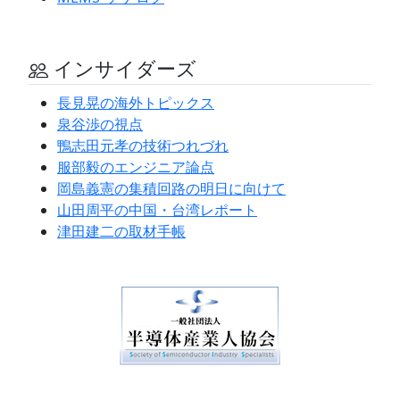
インサイダーズ
長見晃の海外トピックス
泉谷渉の視点
鴨志田元孝の技術つれづれ
服部毅のエンジニア論点
岡島義憲の集積回路の明日に向けて
山田周平の中国・台湾レポート
津田建二の取材手帳