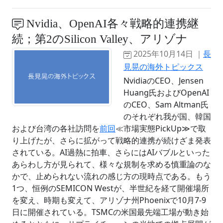
Nvidia、OpenAI各々戦略的連携継
続；第2のSilicon Valley、アリゾナ
2025年10月14日 ｜
長
見晃の海外トピックス
NvidiaのCEO、Jensen
Huang氏およびOpenAI
のCEO、Sam Altman氏
のそれぞれ我が国、韓国
および台湾の各社訪問を
前回
≪市場実態PickUp≫で取
り上げたが、さらに拡がって戦略的連携が続けざま発表
されている。AI過熱に拍車、さらにはAIバブルといった
あらわし方が見られて、様々な規制を求める慎重論のな
かで、止められない流れの感じ方の現時点である。もう
1つ、恒例のSEMICON Westが、半世紀を経て開催場所
を変え、時期も変えて、アリゾナ州Phoenixで10月7-9
日に開催されている。TSMCの米国最先端工場が動き始