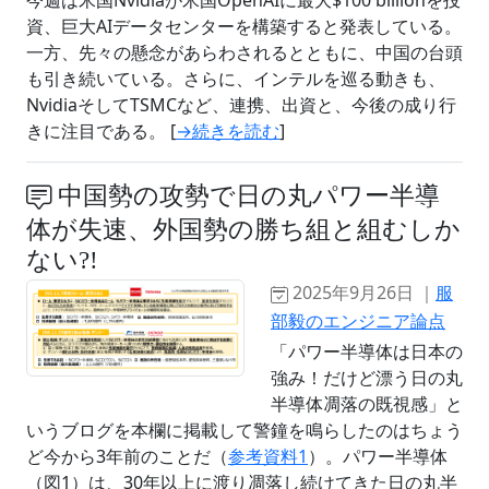
資、巨大AIデータセンターを構築すると発表している。
一方、先々の懸念があらわされるとともに、中国の台頭
も引き続いている。さらに、インテルを巡る動きも、
NvidiaそしてTSMCなど、連携、出資と、今後の成り行
きに注目である。 [
→続きを読む
]
中国勢の攻勢で日の丸パワー半導
体が失速、外国勢の勝ち組と組むしか
ない?!
2025年9月26日 ｜
服
部毅のエンジニア論点
「パワー半導体は日本の
強み！だけど漂う日の丸
半導体凋落の既視感」と
いうブログを本欄に掲載して警鐘を鳴らしたのはちょう
ど今から3年前のことだ（
参考資料1
）。パワー半導体
（図1）は、30年以上に渡り凋落し続けてきた日の丸半