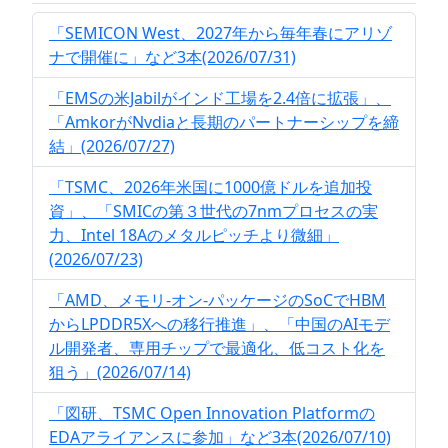
「SEMICON West、2027年から毎年春にアリゾ
ナで開催に」など3本(2026/07/31)
「EMSの米Jabilがインド工場を2.4倍に拡張」、
「AmkorがNvdiaと長期のパートナーシップを締
結」(2026/07/27)
「TSMC、2026年米国に1000億ドルを追加投
資」、「SMICの第３世代の7nmプロセスの実
力、Intel 18Aのメタルピッチより微細」
(2026/07/23)
「AMD、メモリ-オン-パッケージのSoCでHBM
からLPDDR5Xへの移行推進」、「中国のAIモデ
ル開発者、専用チップで最適化、低コスト化を
狙う」(2026/07/14)
「図研、TSMC Open Innovation Platformの
EDAアライアンスに参加」など3本(2026/07/10)