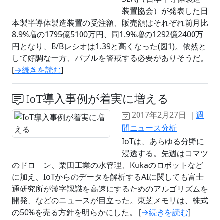
装置協会）が発表した日
本製半導体製造装置の受注額、販売額はそれぞれ前月比
8.9%増の1795億5100万円、同1.9%増の1292億2400万
円となり、B/Bレシオは1.39と高くなった(図1)。依然と
して好調な一方、バブルを警戒する必要がありそうだ。
[
→続きを読む
]
IoT導入事例が着実に増える
2017年2月27日 ｜
週
間ニュース分析
IoTは、あらゆる分野に
浸透する。先週はコマツ
のドローン、栗田工業の水管理、Kukaのロボットなど
に加え、IoTからのデータを解析するAIに関しても富士
通研究所が漢字認識を高速にするためのアルゴリズムを
開発、などのニュースが目立った。東芝メモリは、株式
の50%を売る方針を明らかにした。 [
→続きを読む
]