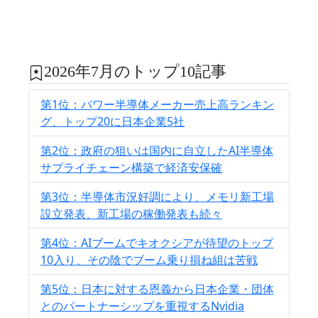
2026年7月のトップ10記事
第1位：パワー半導体メーカー売上高ランキン
グ、トップ20に日本企業5社
第2位：政府の狙いは国内に自立したAI半導体
サプライチェーン構築で経済安保確
第3位：半導体市況好調により、メモリ新工場
設立発表、新工場の稼働発表も続々
第4位：AIブームでキオクシアが待望のトップ
10入り、その陰でブーム乗り損ね組は苦戦
第5位：日本に対する恩義から日本企業・団体
とのパートナーシップを重視するNvidia