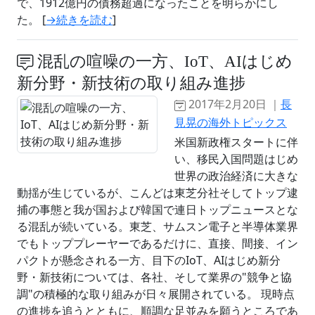
で、1912億円の債務超過になったことを明らかにし
た。 [
→続きを読む
]
混乱の喧噪の一方、IoT、AIはじめ
新分野・新技術の取り組み進捗
2017年2月20日 ｜
長
見晃の海外トピックス
米国新政権スタートに伴
い、移民入国問題はじめ
世界の政治経済に大きな
動揺が生じているが、こんどは東芝分社そしてトップ逮
捕の事態と我が国および韓国で連日トップニュースとな
る混乱が続いている。東芝、サムスン電子と半導体業界
でもトッププレーヤーであるだけに、直接、間接、イン
パクトが懸念される一方、目下のIoT、AIはじめ新分
野・新技術については、各社、そして業界の"競争と協
調"の積極的な取り組みが日々展開されている。 現時点
の進捗を追うとともに、順調な足並みを願うところであ