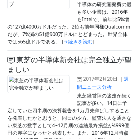
半導体の研究開発費の最
も多い企業は、2016年
もIntelで、前年比5%増
の127億4000万ドルだった。2位も前年同様Qualcomm
だが、7%減の51億900万ドルにとどまった。世界全体
では565億ドルである。 [
→続きを読む
]
東芝の半導体新会社は完全独立が望
ましい
2017年2月20日 ｜
週
間ニュース分析
東芝経営陣の迷走が続く
記事が多い。14日に予
定していた四半期の決算報告を1カ月先伸ばしすること
を発表したかと思うと、同日の夕方、監査法人を通さな
い東芝の数字として4~12月期の連結最終損益が4999億
円の赤字になったと発表した。また、2016年12月時点