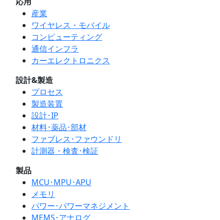
応用
産業
ワイヤレス・モバイル
コンピューティング
通信インフラ
カーエレクトロニクス
設計&製造
プロセス
製造装置
設計･IP
材料･薬品･部材
ファブレス･ファウンドリ
計測器・検査･検証
製品
MCU･MPU･APU
メモリ
パワー･パワーマネジメント
MEMS･アナログ