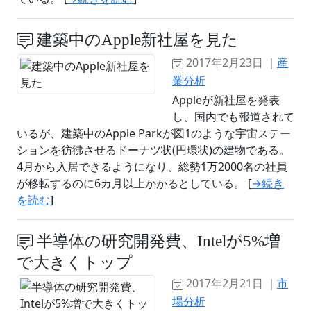
建築中のApple新社屋を見た
2017年2月23日 ｜
産
業分析
Appleが新社屋を発表
し、国内でも報道されて
いるが、建築中のApple Parkが図1のような宇宙ステー
ションを彷彿させるドーナツ状(円環状)の建物である。
4月から入居できるようになり、総勢1万2000名の社員
が移転するのに6カ月以上かかるとしている。 [
→続き
を読む
]
半導体の研究開発費、Intelが5%増
で大きくトップ
2017年2月21日 ｜
市
場分析