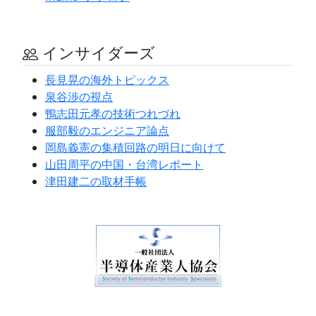
インサイダーズ
長見晃の海外トピックス
泉谷渉の視点
鴨志田元孝の技術つれづれ
服部毅のエンジニア論点
岡島義憲の集積回路の明日に向けて
山田周平の中国・台湾レポート
津田建二の取材手帳