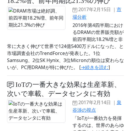
18.2%増、前年同期比21.3%の伸び
2017年2月15日 ｜
市
場分析
2016年第4四半期におけ
るDRAMの世界販売額が
前四半期比18.2%増と非
常に大きく伸びて世界で124億5400万ドルになった、と
市場調査会社のTrendForceが発表した。1位
Samsung、2位SK Hynix、3位Micronの順位は変わらな
いが、PC用DRAMが特に伸びた。 [
→続きを読む
]
IoTの一番大きな効果は生産革新、
次いで車載、データセンタに有効
2017年2月14日 ｜
泉
谷渉の視点
「IoTが一番効力を発揮
するのは、世界のあらゆ