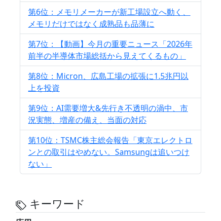
第6位：メモリメーカーが新工場設立へ動く、
メモリだけではなく成熟品も品薄に
第7位：【動画】今月の重要ニュース「2026年
前半の半導体市場総括から見えてくるもの」
第8位：Micron、広島工場の拡張に1.5兆円以
上を投資
第9位：AI需要増大&先行き不透明の渦中、市
況実態、増産の備え、当面の対応
第10位：TSMC株主総会報告「東京エレクトロ
ンとの取引はやめない。Samsungは追いつけ
ない」
キーワード