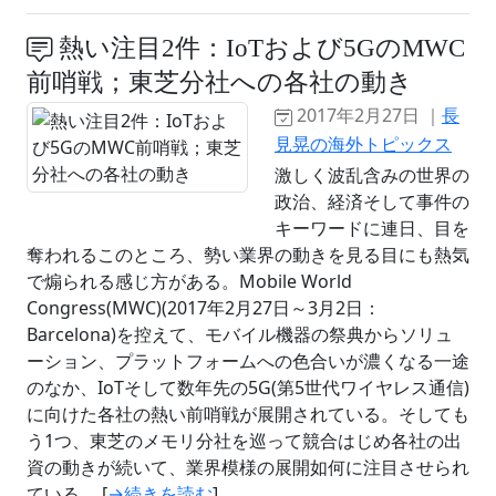
熱い注目2件：IoTおよび5GのMWC
前哨戦；東芝分社への各社の動き
2017年2月27日 ｜
長
見晃の海外トピックス
激しく波乱含みの世界の
政治、経済そして事件の
キーワードに連日、目を
奪われるこのところ、勢い業界の動きを見る目にも熱気
で煽られる感じ方がある。Mobile World
Congress(MWC)(2017年2月27日～3月2日：
Barcelona)を控えて、モバイル機器の祭典からソリュ
ーション、プラットフォームへの色合いが濃くなる一途
のなか、IoTそして数年先の5G(第5世代ワイヤレス通信)
に向けた各社の熱い前哨戦が展開されている。そしても
う1つ、東芝のメモリ分社を巡って競合はじめ各社の出
資の動きが続いて、業界模様の展開如何に注目させられ
ている。 [
→続きを読む
]