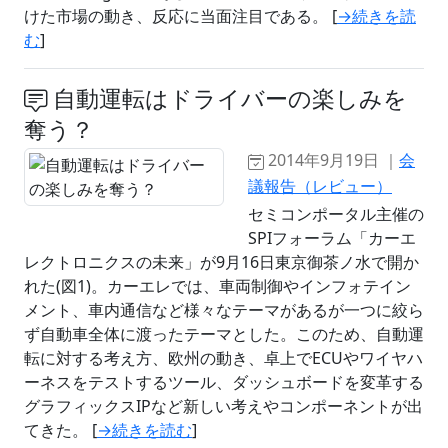
けた市場の動き、反応に当面注目である。 [
→続きを読
む
]
自動運転はドライバーの楽しみを
奪う？
2014年9月19日 ｜
会
議報告（レビュー）
セミコンポータル主催の
SPIフォーラム「カーエ
レクトロニクスの未来」が9月16日東京御茶ノ水で開か
れた(図1)。カーエレでは、車両制御やインフォテイン
メント、車内通信など様々なテーマがあるが一つに絞ら
ず自動車全体に渡ったテーマとした。このため、自動運
転に対する考え方、欧州の動き、卓上でECUやワイヤハ
ーネスをテストするツール、ダッシュボードを変革する
グラフィックスIPなど新しい考えやコンポーネントが出
てきた。 [
→続きを読む
]