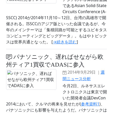
であるAsian Solid-State
Circuits Conference (A-
SSCC) 2014が2014年11月10～12日、台湾の高雄市で開
催される。ISSCCのアジア版といった会議であるが、今
年のメインテーマは「集積回路が可能とするユビキタス
コンピューティングとビッグデータ」。もはやトピック
スは世界共通となった。 [
→続きを読む
]
パナソニック、遅ればせながら欧
州ティア1買収でADASに参入
2014年9月29日 ｜
週
間ニュース分析
今月2日、ルネサスエレ
クトロニクスは東京で開
いた開発者会議DevCon
2014において、クルマの将来を見せたが(
参考資料1
)、
パナソニックにも影響を与えたようだ。パナソニックは