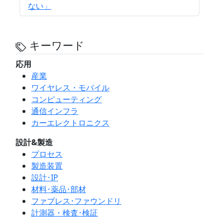
ない」
キーワード
応用
産業
ワイヤレス・モバイル
コンピューティング
通信インフラ
カーエレクトロニクス
設計&製造
プロセス
製造装置
設計･IP
材料･薬品･部材
ファブレス･ファウンドリ
計測器・検査･検証