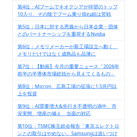
第4位：AIブームでキオクシアが待望のトップ
10入り、その陰でブーム乗り損ね組は苦戦
第5位：日本に対する恩義から日本企業・団体
とのパートナーシップを重視するNvidia
第6位：メモリメーカーが新工場設立へ動く、
メモリだけではなく成熟品も品薄に
第7位：【動画】今月の重要ニュース「2026年
前半の半導体市場総括から見えてくるもの」
第8位：Micron、広島工場の拡張に1.5兆円以
上を投資
第9位：AI需要増大&先行き不透明の渦中、市
況実態、増産の備え、当面の対応
第10位：TSMC株主総会報告「東京エレクトロ
ンとの取引はやめない。Samsungは追いつけ