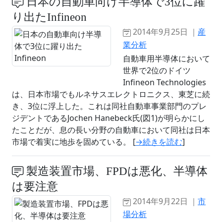
日本の自動車向け半導体で3位に躍
り出たInfineon
2014年9月25日 ｜
産
業分析
自動車用半導体において
世界で2位のドイツ
Infineon Technologies
は、日本市場でもルネサスエレクトロニクス、東芝に続
き、3位に浮上した。これは同社自動車事業部門のプレ
ジデントであるJochen Hanebeck氏(図1)が明らかにし
たことだが、息の長い分野の自動車において同社は日本
市場で着実に地歩を固めている。 [
→続きを読む
]
製造装置市場、FPDは悪化、半導体
は要注意
2014年9月22日 ｜
市
場分析