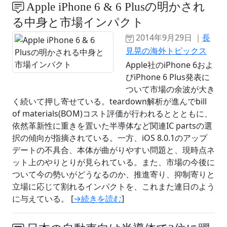
Apple iPhone 6 & 6 Plusの明かされ
る中身と市場インパクト
2014年9月29日 ｜
長
見晃の海外トピックス
Apple社のiPhone 6およ
びiPhone 6 Plus発表に
ついて市場の余波が大き
く続いて押し寄せている。teardown解析が進んでbill
of materials(BOM)コスト評価が行われるととともに、
依然革新性に重きを置いた半導体など関連IC partsの選
択の傾向が指摘されている。一方、iOS 8.0.1のアップ
デートの不具合、本体が曲がりやすい問題と、現時点ネ
ット上のやりとりが見られている。また、市場の今後に
ついて今の勢いがどうなるのか、推進寄り、抑制寄りと
立場に応じて割れるインパクトを、これまた連日のよう
に与えている。 [
→続きを読む
]