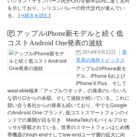
いジョン・チェンバーズ氏がCEOを数年以内に退く意向
を示しており、シリコンバレーの世代交代が進んでい
る。 [
→続きを読む
]
アップルiPhone新モデルと続く低
コストAndroid One発表の波紋
2014年9月22日 ｜
長
見晃の海外トピックス
アップルのiPhone新モ
デル、iPhone 6および
iPhone 6 Plus、そして
wearable端末「アップルウオッチ」の発表のいろいろ
な切り口からの余韻、そして波紋が続いている。これに
競い合う各社からの発表も続いており、中でもGoogle
のAndroid One-ブランド, 低コストスマートフォンのイ
ンドでの展開が目を引き、MediaTekのモバイルプロセ
ッサが搭載されている。世界のスマートフォンはじめ携
帯機器のhigh-endそしてlow-endユーザ層の拡大に向