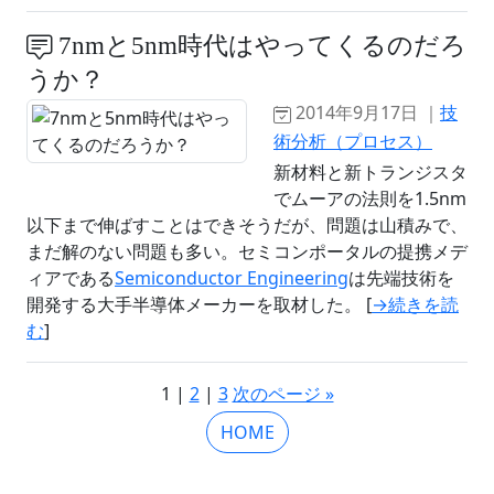
7nmと5nm時代はやってくるのだろ
うか？
2014年9月17日 ｜
技
術分析（プロセス）
新材料と新トランジスタ
でムーアの法則を1.5nm
以下まで伸ばすことはできそうだが、問題は山積みで、
まだ解のない問題も多い。セミコンポータルの提携メデ
ィアである
Semiconductor Engineering
は先端技術を
開発する大手半導体メーカーを取材した。 [
→続きを読
む
]
1 |
2
|
3
次のページ »
HOME