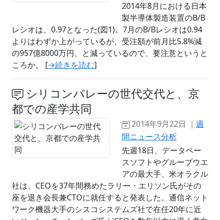
2014年8月における日本
製半導体製造装置のB/B
レシオは、0.97となった(図1)。7月のB/Bレシオは0.94
よりはわずか上がっているが、受注額が前月比5.8%減
の957億8000万円、と減っているので、要注意というと
ころか。 [
→続きを読む
]
シリコンバレーの世代交代と、京
都での産学共同
2014年9月22日 ｜
週
間ニュース分析
先週18日、データベー
スソフトやグループウエ
アの最大手、米オラクル
社は、CEOを37年間務めたラリー・エリソン氏がその
座を退き会長兼CTOに就任すると発表した。通信ネット
ワーク機器大手のシスコシステムズ社で在任20年に近