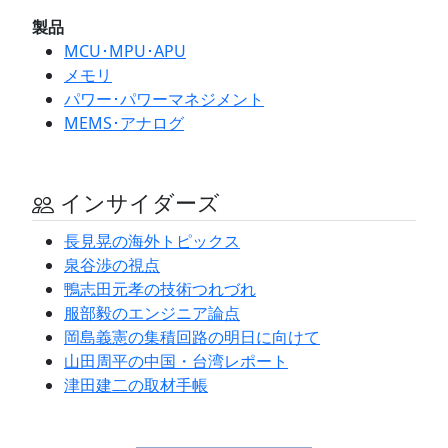
製品
MCU･MPU･APU
メモリ
パワー･パワーマネジメント
MEMS･アナログ
インサイダーズ
長見晃の海外トピックス
泉谷渉の視点
鴨志田元孝の技術つれづれ
服部毅のエンジニア論点
岡島義憲の集積回路の明日に向けて
山田周平の中国・台湾レポート
津田建二の取材手帳