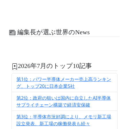
編集長が選ぶ世界のNews
2026年7月のトップ10記事
第1位：パワー半導体メーカー売上高ランキン
グ、トップ20に日本企業5社
第2位：政府の狙いは国内に自立したAI半導体
サプライチェーン構築で経済安保確
第3位：半導体市況好調により、メモリ新工場
設立発表、新工場の稼働発表も続々