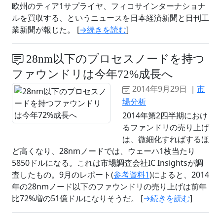
欧州のティア1サプライヤ、フィコサインターナショナ
ルを買収する、というニュースを日本経済新聞と日刊工
業新聞が報じた。 [
→続きを読む
]
28nm以下のプロセスノードを持つ
ファウンドリは今年72%成長へ
2014年9月29日 ｜
市
場分析
2014年第2四半期におけ
るファンドリの売り上げ
は、微細化すればするほ
ど高くなり、28nmノードでは、ウェーハ1枚当たり
5850ドルになる。これは市場調査会社IC Insightsが調
査したもの。9月のレポート(
参考資料1
)によると、2014
年の28nmノード以下のファウンドリの売り上げは前年
比72%増の51億ドルになりそうだ。 [
→続きを読む
]