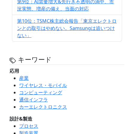
第9位：AI需要増大&先行き不透明の渦中、市
況実態、増産の備え、当面の対応
第10位：TSMC株主総会報告「東京エレクトロ
ンとの取引はやめない。Samsungは追いつけ
ない」
キーワード
応用
産業
ワイヤレス・モバイル
コンピューティング
通信インフラ
カーエレクトロニクス
設計&製造
プロセス
製造装置