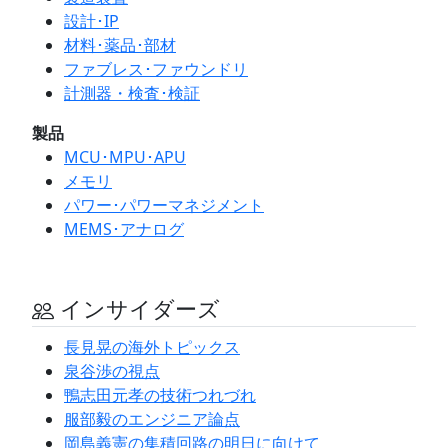
設計･IP
材料･薬品･部材
ファブレス･ファウンドリ
計測器・検査･検証
製品
MCU･MPU･APU
メモリ
パワー･パワーマネジメント
MEMS･アナログ
インサイダーズ
長見晃の海外トピックス
泉谷渉の視点
鴨志田元孝の技術つれづれ
服部毅のエンジニア論点
岡島義憲の集積回路の明日に向けて