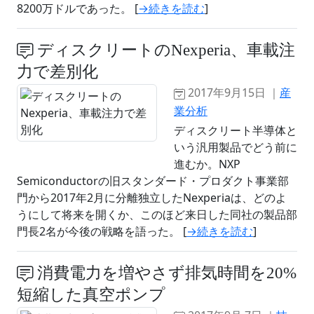
8200万ドルであった。 [
→続きを読む
]
ディスクリートのNexperia、車載注
力で差別化
2017年9月15日 ｜
産
業分析
ディスクリート半導体と
いう汎用製品でどう前に
進むか。NXP
Semiconductorの旧スタンダード・プロダクト事業部
門から2017年2月に分離独立したNexperiaは、どのよ
うにして将来を開くか、このほど来日した同社の製品部
門長2名が今後の戦略を語った。 [
→続きを読む
]
消費電力を増やさず排気時間を20%
短縮した真空ポンプ