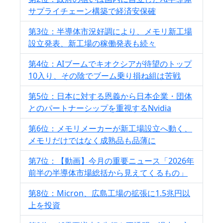
サプライチェーン構築で経済安保確
第3位：半導体市況好調により、メモリ新工場
設立発表、新工場の稼働発表も続々
第4位：AIブームでキオクシアが待望のトップ
10入り、その陰でブーム乗り損ね組は苦戦
第5位：日本に対する恩義から日本企業・団体
とのパートナーシップを重視するNvidia
第6位：メモリメーカーが新工場設立へ動く、
メモリだけではなく成熟品も品薄に
第7位：【動画】今月の重要ニュース「2026年
前半の半導体市場総括から見えてくるもの」
第8位：Micron、広島工場の拡張に1.5兆円以
上を投資