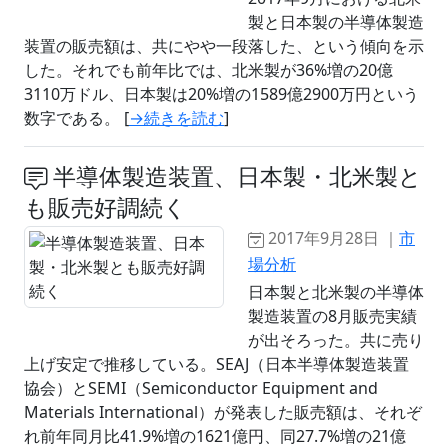
製と日本製の半導体製造
装置の販売額は、共にやや一段落した、という傾向を示
した。それでも前年比では、北米製が36%増の20億
3110万ドル、日本製は20%増の1589億2900万円という
数字である。 [
→続きを読む
]
半導体製造装置、日本製・北米製と
も販売好調続く
2017年9月28日 ｜
市
場分析
日本製と北米製の半導体
製造装置の8月販売実績
が出そろった。共に売り
上げ安定で推移している。SEAJ（日本半導体製造装置
協会）とSEMI（Semiconductor Equipment and
Materials International）が発表した販売額は、それぞ
れ前年同月比41.9%増の1621億円、同27.7%増の21億