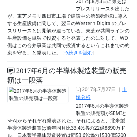
2017年8月3日に東芝は
プレスリリースを出した
が、東芝メモリ四日市工場で建設中の第6製造棟に導入
する生産設備に関して、翌日のWestern Digitalのプレ
スリリースとは見解が違っている。東芝が共同ラインの
生産設備を単独で投資すると発表したのに対して、WD
側はこの合弁事業は共同で投資するというこれまでの約
束を守る、と発表した。 [
→続きを読む
]
2017年6月の半導体製造装置の販売
額は一段落
2017年7月27日 ｜
市
場分析
2017年6月の半導体製造
装置の販売額がSEMIと
SEAJからそれぞれ発表された。それによると、北米製
半導体製造装置は前年同月比33.4%増の22億8890万ド
ル、日本製半導体製造装置は同53.6%増の1530億5200