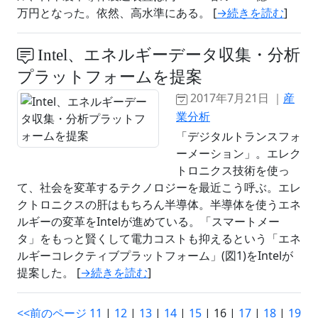
万円となった。依然、高水準にある。 [
→続きを読む
]
Intel、エネルギーデータ収集・分析
プラットフォームを提案
2017年7月21日 ｜
産
業分析
「デジタルトランスフォ
ーメーション」。エレク
トロニクス技術を使っ
て、社会を変革するテクノロジーを最近こう呼ぶ。エレ
クトロニクスの肝はもちろん半導体。半導体を使うエネ
ルギーの変革をIntelが進めている。「スマートメー
タ」をもっと賢くして電力コストも抑えるという「エネ
ルギーコレクティブプラットフォーム」(図1)をIntelが
提案した。 [
→続きを読む
]
<<前のページ
11
|
12
|
13
|
14
|
15
| 16 |
17
|
18
|
19