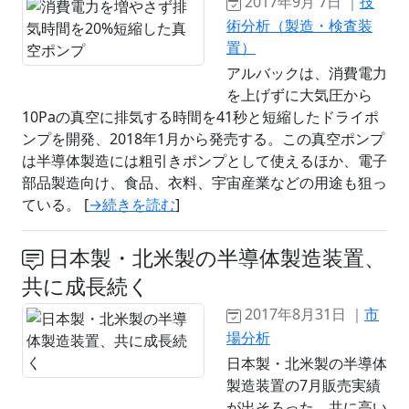
2017年9月 7日 ｜
技
術分析（製造・検査装
置）
アルバックは、消費電力
を上げずに大気圧から
10Paの真空に排気する時間を41秒と短縮したドライポ
ンプを開発、2018年1月から発売する。この真空ポンプ
は半導体製造には粗引きポンプとして使えるほか、電子
部品製造向け、食品、衣料、宇宙産業などの用途も狙っ
ている。 [
→続きを読む
]
日本製・北米製の半導体製造装置、
共に成長続く
2017年8月31日 ｜
市
場分析
日本製・北米製の半導体
製造装置の7月販売実績
が出そろった。共に高い