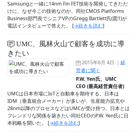
Samsungと一緒に14nm Fin FET技術を開発してきただ
けに、なぜ今この技術なのか、同社CMOS Platforms
Business部門長でシニアVPのGregg Bartlett氏(図1)が
電話インタビューで答えた。 [
→続きを読む
]
UMC、風林火山で顧客を成功に導
きたい
2015年6月 4日 ｜
経
営者に聞く
P.W. Yen氏、UMC
CEO (最高経営責任者)
UMCは日本市場にIoTと自動車を期待する。日本は
IDM（垂直統合メーカー）が多いが、生産能力拡充や
28nm以降のプロセスなどはUMCが受け持つ。日本とは
フレンドリな関係を築きたい同社CEOのP.W. Yen氏に日
本戦略を聞いた。 [
→続きを読む
]