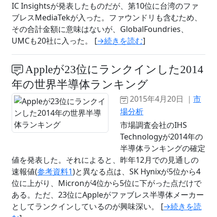
IC Insightsが発表したものだが、第10位に台湾のファ
ブレスMediaTekが入った。ファウンドリも含むため、
その合計金額に意味はないが、GlobalFoundries、
UMCも20社に入った。 [
→続きを読む
]
Appleが23位にランクインした2014
年の世界半導体ランキング
2015年4月20日 ｜
市
場分析
市場調査会社のIHS
Technologyが2014年の
半導体ランキングの確定
値を発表した。それによると、昨年12月での見通しの
速報値(
参考資料1
)と異なる点は、SK Hynixが5位から4
位に上がり、Micronが4位から5位に下がった点だけで
ある。ただ、23位にAppleがファブレス半導体メーカー
としてランクインしているのが興味深い。 [
→続きを読