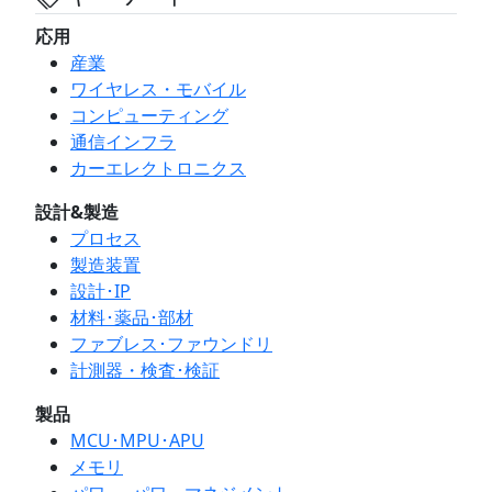
応用
産業
ワイヤレス・モバイル
コンピューティング
通信インフラ
カーエレクトロニクス
設計&製造
プロセス
製造装置
設計･IP
材料･薬品･部材
ファブレス･ファウンドリ
計測器・検査･検証
製品
MCU･MPU･APU
メモリ