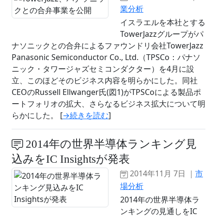
業分析
イスラエルを本社とする
TowerJazzグループがパ
ナソニックとの合弁によるファウンドリ会社TowerJazz
Panasonic Semiconductor Co., Ltd.（TPSCo：パナソ
ニック・タワージャズセミコンダクター）を4月に設
立、このほどそのビジネス内容を明らかにした。同社
CEOのRussell Ellwanger氏(図1)がTPSCoによる製品ポ
ートフォリオの拡大、さらなるビジネス拡大について明
らかにした。 [
→続きを読む
]
2014年の世界半導体ランキング見
込みをIC Insightsが発表
2014年11月 7日 ｜
市
場分析
2014年の世界半導体ラ
ンキングの見通しをIC