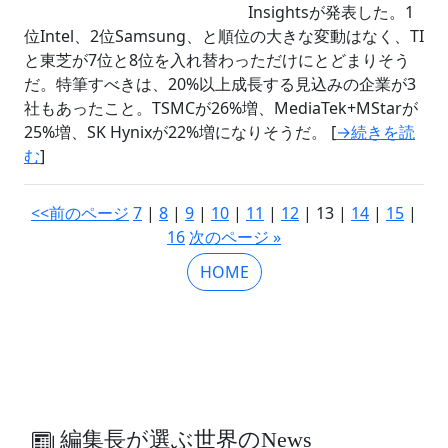
Insightsが発表した。1
位Intel、2位Samsung、と順位の大きな変動はなく、TI
と東芝が7位と8位を入れ替わっただけにとどまりそう
だ。特筆すべきは、20%以上成長する見込みの企業が3
社もあったこと。TSMCが26%増、MediaTek+MStarが
25%増、SK Hynixが22%増になりそうだ。 [
→続きを読
む
]
<<前のページ
7
|
8
|
9
|
10
|
11
|
12
| 13 |
14
|
15
|
16
次のページ »
HOME
編集長が選ぶ世界のNews