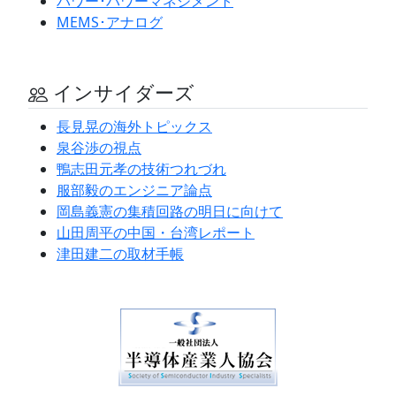
パワー･パワーマネジメント
MEMS･アナログ
インサイダーズ
長見晃の海外トピックス
泉谷渉の視点
鴨志田元孝の技術つれづれ
服部毅のエンジニア論点
岡島義憲の集積回路の明日に向けて
山田周平の中国・台湾レポート
津田建二の取材手帳