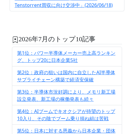
Tenstorrent買収に向け交渉中」(2026/06/18)
2026年7月のトップ10記事
第1位：パワー半導体メーカー売上高ランキン
グ、トップ20に日本企業5社
第2位：政府の狙いは国内に自立したAI半導体
サプライチェーン構築で経済安保確
第3位：半導体市況好調により、メモリ新工場
設立発表、新工場の稼働発表も続々
第4位：AIブームでキオクシアが待望のトップ
10入り、その陰でブーム乗り損ね組は苦戦
第5位：日本に対する恩義から日本企業・団体