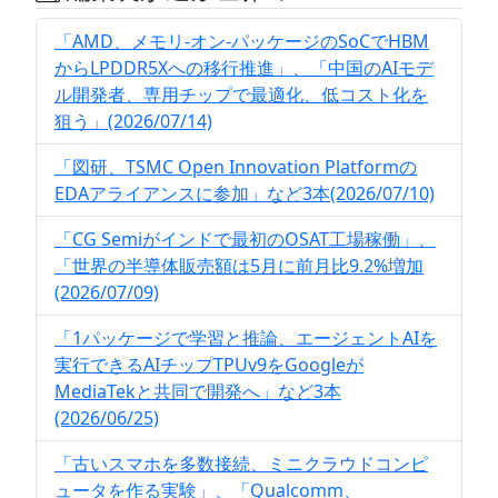
「AMD、メモリ-オン-パッケージのSoCでHBM
からLPDDR5Xへの移行推進」、「中国のAIモデ
ル開発者、専用チップで最適化、低コスト化を
狙う」(2026/07/14)
「図研、TSMC Open Innovation Platformの
EDAアライアンスに参加」など3本(2026/07/10)
「CG Semiがインドで最初のOSAT工場稼働」、
「世界の半導体販売額は5月に前月比9.2%増加
(2026/07/09)
「1パッケージで学習と推論、エージェントAIを
実行できるAIチップTPUv9をGoogleが
MediaTekと共同で開発へ」など3本
(2026/06/25)
「古いスマホを多数接続、ミニクラウドコンピ
ュータを作る実験」、「Qualcomm、