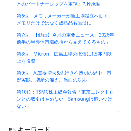
とのパートナーシップを重視するNvidia
第6位：メモリメーカーが新工場設立へ動く、
メモリだけではなく成熟品も品薄に
第7位：【動画】今月の重要ニュース「2026年
前半の半導体市場総括から見えてくるもの」
第8位：Micron、広島工場の拡張に1.5兆円以
上を投資
第9位：AI需要増大&先行き不透明の渦中、市
況実態、増産の備え、当面の対応
第10位：TSMC株主総会報告「東京エレクトロ
ンとの取引はやめない。Samsungは追いつけ
ない」
キーワード