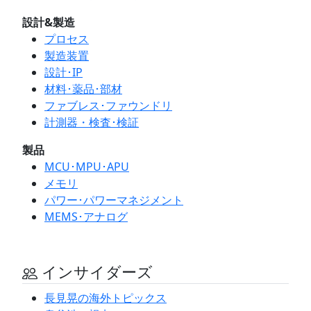
設計&製造
プロセス
製造装置
設計･IP
材料･薬品･部材
ファブレス･ファウンドリ
計測器・検査･検証
製品
MCU･MPU･APU
メモリ
パワー･パワーマネジメント
MEMS･アナログ
インサイダーズ
長見晃の海外トピックス