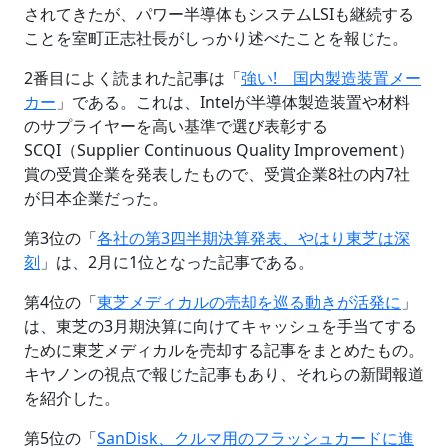
されてきたが、パワー半導体もシステムLSIも継続する
ことを室町正志社長がしっかり述べたことを報じた。
2番目によく読まれた記事は「
強い! 国内製造装置メー
カー
」である。これは、Intelが半導体製造装置や材料
のサプライヤーを高い基準で選び表彰する
SCQI（Supplier Continuous Quality Improvement）
賞の受賞企業を発表したもので、受賞企業8社の内7社
が日本企業だった。
第3位の「
各社の第3四半期決算発表、やはり東芝は深
刻
」は、2月に1位となった記事である。
第4位の「
東芝メディカルの売却を巡る動きが活発に
」
は、東芝の3月期決算に向けてキャッシュを手当てする
ために東芝メディカルを売却する記事をまとめたもの。
キヤノンの視点で報じた記事もあり、それらの新聞報道
を紹介した。
第5位の「
SanDisk、クルマ用のフラッシュカードに進