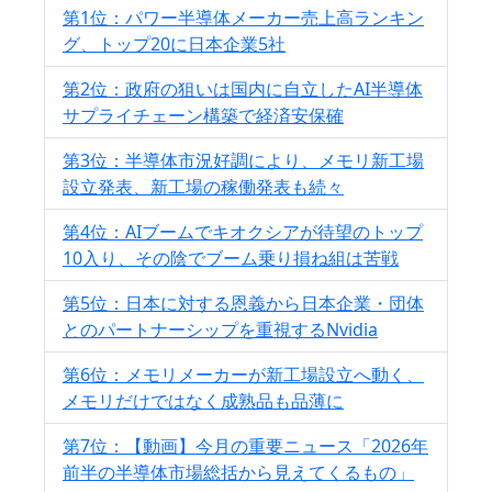
第1位：パワー半導体メーカー売上高ランキン
グ、トップ20に日本企業5社
第2位：政府の狙いは国内に自立したAI半導体
サプライチェーン構築で経済安保確
第3位：半導体市況好調により、メモリ新工場
設立発表、新工場の稼働発表も続々
第4位：AIブームでキオクシアが待望のトップ
10入り、その陰でブーム乗り損ね組は苦戦
第5位：日本に対する恩義から日本企業・団体
とのパートナーシップを重視するNvidia
第6位：メモリメーカーが新工場設立へ動く、
メモリだけではなく成熟品も品薄に
第7位：【動画】今月の重要ニュース「2026年
前半の半導体市場総括から見えてくるもの」