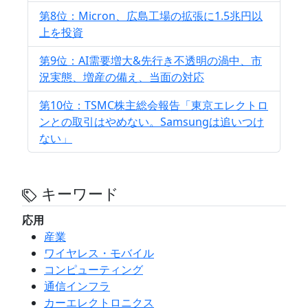
第8位：Micron、広島工場の拡張に1.5兆円以
上を投資
第9位：AI需要増大&先行き不透明の渦中、市
況実態、増産の備え、当面の対応
第10位：TSMC株主総会報告「東京エレクトロ
ンとの取引はやめない。Samsungは追いつけ
ない」
キーワード
応用
産業
ワイヤレス・モバイル
コンピューティング
通信インフラ
カーエレクトロニクス