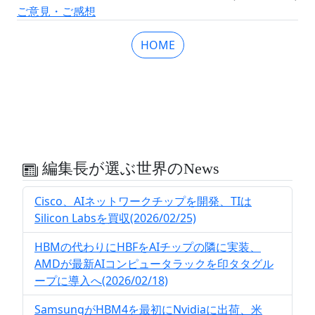
ご意見・ご感想
HOME
編集長が選ぶ世界のNews
Cisco、AIネットワークチップを開発、TIは
Silicon Labsを買収(2026/02/25)
HBMの代わりにHBFをAIチップの隣に実装、
AMDが最新AIコンピュータラックを印タタグル
ープに導入へ(2026/02/18)
SamsungがHBM4を最初にNvidiaに出荷、米