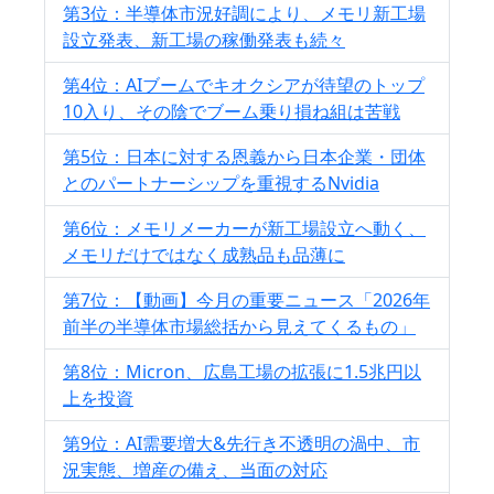
第3位：半導体市況好調により、メモリ新工場
設立発表、新工場の稼働発表も続々
第4位：AIブームでキオクシアが待望のトップ
10入り、その陰でブーム乗り損ね組は苦戦
第5位：日本に対する恩義から日本企業・団体
とのパートナーシップを重視するNvidia
第6位：メモリメーカーが新工場設立へ動く、
メモリだけではなく成熟品も品薄に
第7位：【動画】今月の重要ニュース「2026年
前半の半導体市場総括から見えてくるもの」
第8位：Micron、広島工場の拡張に1.5兆円以
上を投資
第9位：AI需要増大&先行き不透明の渦中、市
況実態、増産の備え、当面の対応