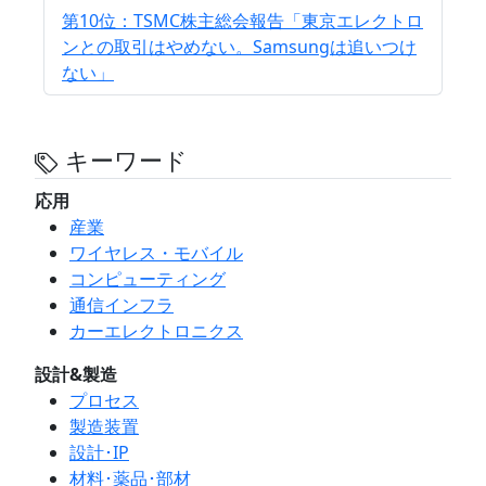
第10位：TSMC株主総会報告「東京エレクトロ
ンとの取引はやめない。Samsungは追いつけ
ない」
キーワード
応用
産業
ワイヤレス・モバイル
コンピューティング
通信インフラ
カーエレクトロニクス
設計&製造
プロセス
製造装置
設計･IP
材料･薬品･部材