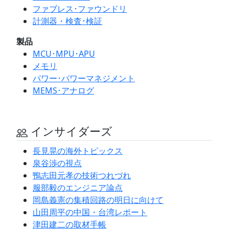
ファブレス･ファウンドリ
計測器・検査･検証
製品
MCU･MPU･APU
メモリ
パワー･パワーマネジメント
MEMS･アナログ
インサイダーズ
長見晃の海外トピックス
泉谷渉の視点
鴨志田元孝の技術つれづれ
服部毅のエンジニア論点
岡島義憲の集積回路の明日に向けて
山田周平の中国・台湾レポート
津田建二の取材手帳