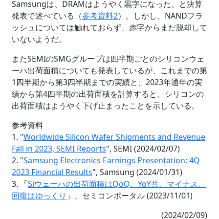
Samsungは、DRAMはようやく黒字になった、と決算
発表で述べている（
参考資料2
）。しかし、NANDフラ
ッシュについては触れておらず、赤字からまだ脱却して
いないようだ。
またSEMIのSMGグループは四半期ごとのシリコンウェ
ーハ出荷面積についても発表しているが、これまでの第
1四半期から第3四半期までの実績と、2023年通年の実
績から第4四半期の出荷面積を計算すると、シリコンの
出荷面積はようやく下げ止まったことを示している。
参考資料
1. "
Worldwide Silicon Wafer Shipments and Revenue
Fall in 2023, SEMI Reports
", SEMI (2024/02/07)
2. "
Samsung Electronics Earnings Presentation: 4Q
2023 Financial Results
", Samsung (2024/01/31)
3. 「
Siウェーハの出荷面積はQoQ、YoY共、マイナス、
回復はゆっくり
」、セミコンポータル (2023/11/01)
(2024/02/09)