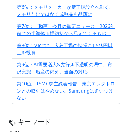
第6位：メモリメーカーが新工場設立へ動く、
メモリだけではなく成熟品も品薄に
第7位：【動画】今月の重要ニュース「2026年
前半の半導体市場総括から見えてくるもの」
第8位：Micron、広島工場の拡張に1.5兆円以
上を投資
第9位：AI需要増大&先行き不透明の渦中、市
況実態、増産の備え、当面の対応
第10位：TSMC株主総会報告「東京エレクトロ
ンとの取引はやめない。Samsungは追いつけ
ない」
キーワード