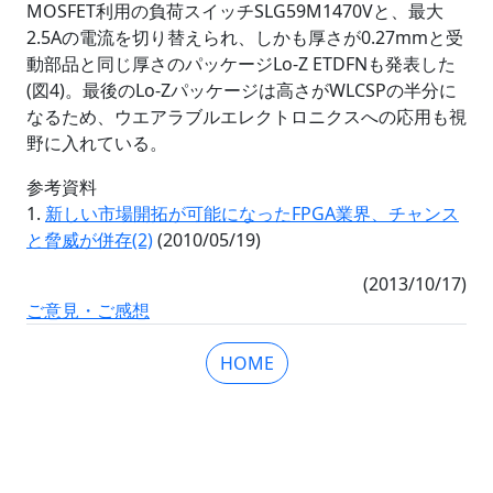
MOSFET利用の負荷スイッチSLG59M1470Vと、最大
2.5Aの電流を切り替えられ、しかも厚さが0.27mmと受
動部品と同じ厚さのパッケージLo-Z ETDFNも発表した
(図4)。最後のLo-Zパッケージは高さがWLCSPの半分に
なるため、ウエアラブルエレクトロニクスへの応用も視
野に入れている。
参考資料
1.
新しい市場開拓が可能になったFPGA業界、チャンス
と脅威が併存(2)
(2010/05/19)
(2013/10/17)
ご意見・ご感想
HOME