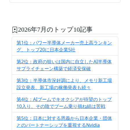
2026年7月のトップ10記事
第1位：パワー半導体メーカー売上高ランキン
グ、トップ20に日本企業5社
第2位：政府の狙いは国内に自立したAI半導体
サプライチェーン構築で経済安保確
第3位：半導体市況好調により、メモリ新工場
設立発表、新工場の稼働発表も続々
第4位：AIブームでキオクシアが待望のトップ
10入り、その陰でブーム乗り損ね組は苦戦
第5位：日本に対する恩義から日本企業・団体
とのパートナーシップを重視するNvidia