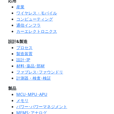
応用
産業
ワイヤレス・モバイル
コンピューティング
通信インフラ
カーエレクトロニクス
設計&製造
プロセス
製造装置
設計･IP
材料･薬品･部材
ファブレス･ファウンドリ
計測器・検査･検証
製品
MCU･MPU･APU
メモリ
パワー･パワーマネジメント
MEMS･アナログ