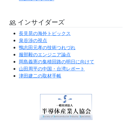
インサイダーズ
長見晃の海外トピックス
泉谷渉の視点
鴨志田元孝の技術つれづれ
服部毅のエンジニア論点
岡島義憲の集積回路の明日に向けて
山田周平の中国・台湾レポート
津田建二の取材手帳