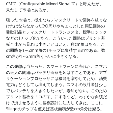
CMIC（Configurable Mixed Signal IC）と呼んだが、
果たして市場はあるか。
狙った市場は、従来ならディスクリートで回路を組まな
ければならなかったI/O周りやちょっとした周辺回路の
受動部品とディスクリートトランジスタ、標準ロジック
などの1チップ化である。こういった回路はプリント基
板全体から見れば小さいとはいえ、数cm角はある。こ
の回路を1～2mm角の1チップに集積するのである。数
cm角が1～2mm角くらいに小さくなる。
この発想は当たった。スマートフォンに売れた。スマホ
の最大の問題はバッテリ寿命を延ばすことである。アプ
リケーションプロセッサには機能を増やしてため、消費
電力はどうしても増えてしまう。スマホの設計者は少し
でもバッテリを大きくしたいが、場所がない。このため
プリント基板を「コの字」にするなど、わずかな面積だ
けで済ませるように基板設計に注力してきた。ここに
Silegoのチップを使えば基板面積が数cm角分は減る。