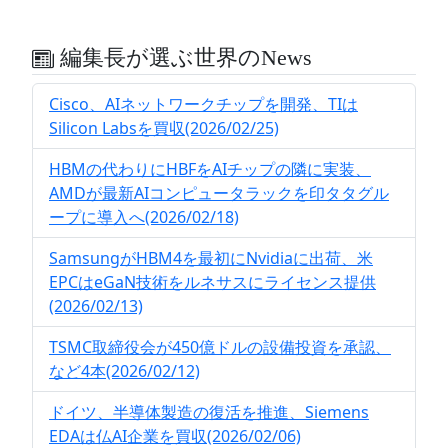
編集長が選ぶ世界のNews
Cisco、AIネットワークチップを開発、TIは
Silicon Labsを買収(2026/02/25)
HBMの代わりにHBFをAIチップの隣に実装、
AMDが最新AIコンピュータラックを印タタグル
ープに導入へ(2026/02/18)
SamsungがHBM4を最初にNvidiaに出荷、米
EPCはeGaN技術をルネサスにライセンス提供
(2026/02/13)
TSMC取締役会が450億ドルの設備投資を承認、
など4本(2026/02/12)
ドイツ、半導体製造の復活を推進、Siemens
EDAは仏AI企業を買収(2026/02/06)