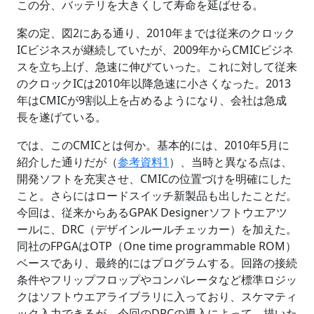
この分、バッテリを大きくして寿命を延ばせる。
案の定、図2にある通り、2010年までは従来のクロック
ICビジネスが継続していたが、2009年からCMICビジネ
スを立ち上げ、急速に伸びていった。これに対して従来
のクロックICは2010年以降急速に小さくなった。2013
年はCMICが9割以上を占めるようになり、会社は急成
長を遂げている。
では、このCMICとは何か。基本的には、2010年5月に
紹介した通りだが（
参考資料1
）、当時と異なる点は、
開発ソフトを充実させ、CMICの位置づけを明確にした
こと。さらにはロードスイッチ新製品も出したことだ。
今回は、従来からあるGPAK Designerソフトウエアツ
ールに、DRC（デザインルールチェッカー）を加えた。
同社のFPGAはOTP（One time programmable ROM）
ベースであり、最終的にはプログラムする。回路の接続
条件やフリップフロップやコンパレータなど標準ロジッ
クはソフトウエアライブラリに入っており、スケマティ
ック入力できるが、今回のDRCの導入によって、描いた