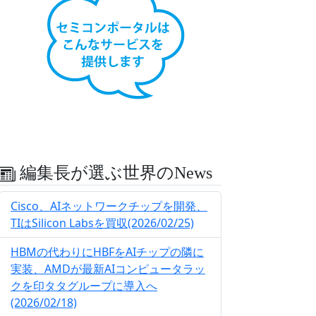
編集長が選ぶ世界のNews
Cisco、AIネットワークチップを開発、
TIはSilicon Labsを買収(2026/02/25)
HBMの代わりにHBFをAIチップの隣に
実装、AMDが最新AIコンピュータラッ
クを印タタグループに導入へ
(2026/02/18)