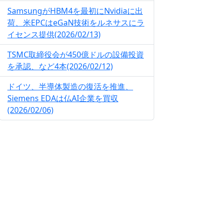
SamsungがHBM4を最初にNvidiaに出
荷、米EPCはeGaN技術をルネサスにラ
イセンス提供(2026/02/13)
TSMC取締役会が450億ドルの設備投資
を承認、など4本(2026/02/12)
ドイツ、半導体製造の復活を推進、
Siemens EDAは仏AI企業を買収
(2026/02/06)