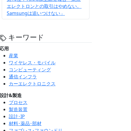
エレクトロンとの取引はやめない。
Samsungは追いつけない」
キーワード
応用
産業
ワイヤレス・モバイル
コンピューティング
通信インフラ
カーエレクトロニクス
設計&製造
プロセス
製造装置
設計･IP
材料･薬品･部材
ファブレス･ファウンドリ