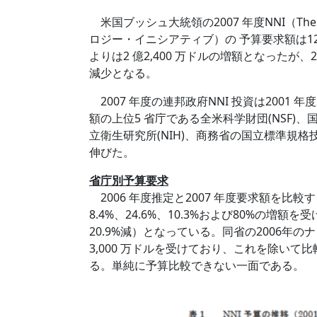
米国ブッシュ大統領の2007 年度NNI（The Natio
ロジー・イニシアティブ）の 予算要求額は12 億
よりは2 億2,400 万ドルの増額となったが、2
減少となる。
2007 年度の連邦政府NNI 投資は2001 
額の上位5 省庁である全米科学財団(NSF)、国
立衛生研究所(NIH)、商務省の国立標準規格技術
伸びた。
省庁別予算要求
2006 年度推定と2007 年度要求額を比較す
8.4%、24.6%、10.3%および80%の増額
20.9%減）となっている。同省の2006年
3,000 万ドルを受けており、これを除いて比
る。単純に予算比較できない一面である。