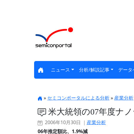
ニュース
分析/解説記事
データ
»
セミコンポータルによる分析
»
産業分析
米大統領の07年度ナノ
2006年10月30日 ｜
産業分析
06年推定額比、1.9%減