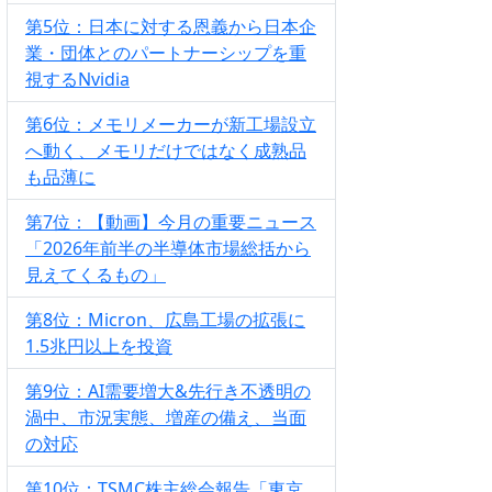
第5位：日本に対する恩義から日本企
業・団体とのパートナーシップを重
視するNvidia
第6位：メモリメーカーが新工場設立
へ動く、メモリだけではなく成熟品
も品薄に
第7位：【動画】今月の重要ニュース
「2026年前半の半導体市場総括から
見えてくるもの」
第8位：Micron、広島工場の拡張に
1.5兆円以上を投資
第9位：AI需要増大&先行き不透明の
渦中、市況実態、増産の備え、当面
の対応
第10位：TSMC株主総会報告「東京