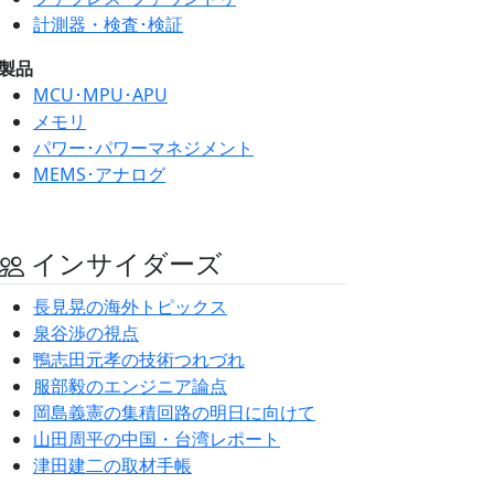
計測器・検査･検証
製品
MCU･MPU･APU
メモリ
パワー･パワーマネジメント
MEMS･アナログ
インサイダーズ
長見晃の海外トピックス
泉谷渉の視点
鴨志田元孝の技術つれづれ
服部毅のエンジニア論点
岡島義憲の集積回路の明日に向けて
山田周平の中国・台湾レポート
津田建二の取材手帳