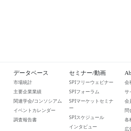
データベース
セミナー/動画
Ab
市場統計
SPIフリーウェビナー
会
主要企業業績
SPIフォーラム
サ
関連学会/コンソシアム
SPIマーケットセミナ
会
ー
イベントカレンダー
問
SPIスケジュール
調査報告書
各
インタビュー
広