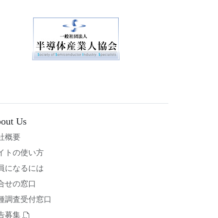
out Us
社概要
イトの使い方
員になるには
合せの窓口
種調査受付窓口
告募集