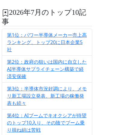
2026年7月のトップ10記
事
第1位：パワー半導体メーカー売上高
ランキング、トップ20に日本企業5
社
第2位：政府の狙いは国内に自立した
AI半導体サプライチェーン構築で経
済安保確
第3位：半導体市況好調により、メモ
リ新工場設立発表、新工場の稼働発
表も続々
第4位：AIブームでキオクシアが待望
のトップ10入り、その陰でブーム乗
り損ね組は苦戦