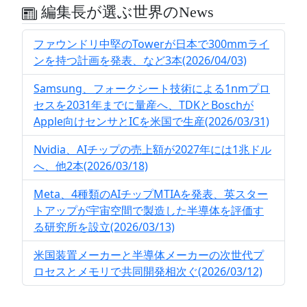
編集長が選ぶ世界のNews
ファウンドリ中堅のTowerが日本で300mmライ
ンを持つ計画を発表、など3本(2026/04/03)
Samsung、フォークシート技術による1nmプロ
セスを2031年までに量産へ、TDKとBoschが
Apple向けセンサとICを米国で生産(2026/03/31)
Nvidia、AIチップの売上額が2027年には1兆ドル
へ、他2本(2026/03/18)
Meta、4種類のAIチップMTIAを発表、英スター
トアップが宇宙空間で製造した半導体を評価す
る研究所を設立(2026/03/13)
米国装置メーカーと半導体メーカーの次世代プ
ロセスとメモリで共同開発相次ぐ(2026/03/12)