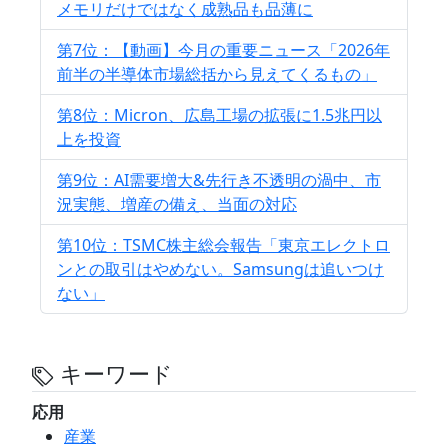
メモリだけではなく成熟品も品薄に
第7位：【動画】今月の重要ニュース「2026年
前半の半導体市場総括から見えてくるもの」
第8位：Micron、広島工場の拡張に1.5兆円以
上を投資
第9位：AI需要増大&先行き不透明の渦中、市
況実態、増産の備え、当面の対応
第10位：TSMC株主総会報告「東京エレクトロ
ンとの取引はやめない。Samsungは追いつけ
ない」
キーワード
応用
産業