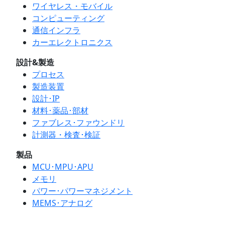
ワイヤレス・モバイル
コンピューティング
通信インフラ
カーエレクトロニクス
設計&製造
プロセス
製造装置
設計･IP
材料･薬品･部材
ファブレス･ファウンドリ
計測器・検査･検証
製品
MCU･MPU･APU
メモリ
パワー･パワーマネジメント
MEMS･アナログ