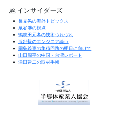
インサイダーズ
長見晃の海外トピックス
泉谷渉の視点
鴨志田元孝の技術つれづれ
服部毅のエンジニア論点
岡島義憲の集積回路の明日に向けて
山田周平の中国・台湾レポート
津田建二の取材手帳