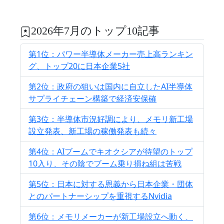
2026年7月のトップ10記事
第1位：パワー半導体メーカー売上高ランキン
グ、トップ20に日本企業5社
第2位：政府の狙いは国内に自立したAI半導体
サプライチェーン構築で経済安保確
第3位：半導体市況好調により、メモリ新工場
設立発表、新工場の稼働発表も続々
第4位：AIブームでキオクシアが待望のトップ
10入り、その陰でブーム乗り損ね組は苦戦
第5位：日本に対する恩義から日本企業・団体
とのパートナーシップを重視するNvidia
第6位：メモリメーカーが新工場設立へ動く、