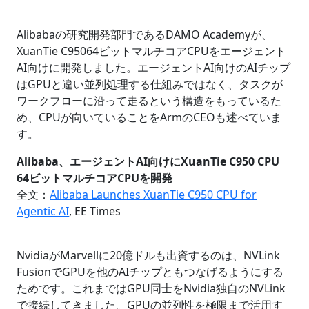
Alibabaの研究開発部門であるDAMO Academyが、
XuanTie C95064ビットマルチコアCPUをエージェント
AI向けに開発しました。エージェントAI向けのAIチップ
はGPUと違い並列処理する仕組みではなく、タスクが
ワークフローに沿って走るという構造をもっているた
め、CPUが向いていることをArmのCEOも述べていま
す。
Alibaba、エージェントAI向けにXuanTie C950 CPU
64ビットマルチコアCPUを開発
全文：
Alibaba Launches XuanTie C950 CPU for
Agentic AI
, EE Times
NvidiaがMarvellに20億ドルも出資するのは、NVLink
FusionでGPUを他のAIチップともつなげるようにする
ためです。これまではGPU同士をNvidia独自のNVLink
で接続してきました。GPUの並列性を極限まで活用す