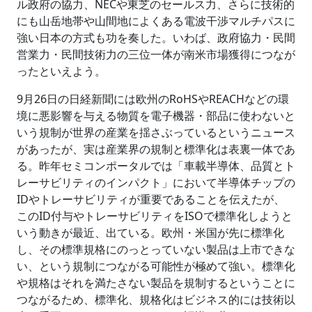
ル政府の協力、NECや東芝のセールス力、さらに技術的
にも山岳地帯や山間地によくある電波干渉マルチパスに
強い日本の方式も功を奏した。いわば、政府協力・民間
営業力・民間技術力の三位一体が南米市場獲得につなが
ったといえよう。
9月26日の日経新聞には欧州のRoHSやREACHなどの環
境に悪影響を与える物質を電子機器・部品に使わないと
いう規制が世界の産業を揺さぶっているというニュース
があったが、実は産業界の規制と標準化は表裏一体であ
る。昨年セミコンポータルでは「車載半導体、品質とト
レーサビリティのインパクト」において半導体チップの
IDやトレーサビリティが重要であることを伝えたが、
このID付与やトレーサビリティをISOで標準化しようと
いう動きが最近、出ている。欧州・米国が先に標準化
し、その標準規格にのっとっていない製品は上市できな
い、という規制につながる可能性が極めて強い。標準化
や規格はそれを満たさない製品を規制するということに
つながるため、標準化、規格化はビジネス的には技術以