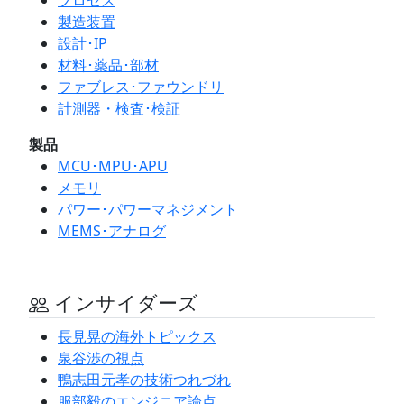
製造装置
設計･IP
材料･薬品･部材
ファブレス･ファウンドリ
計測器・検査･検証
製品
MCU･MPU･APU
メモリ
パワー･パワーマネジメント
MEMS･アナログ
インサイダーズ
長見晃の海外トピックス
泉谷渉の視点
鴨志田元孝の技術つれづれ
服部毅のエンジニア論点