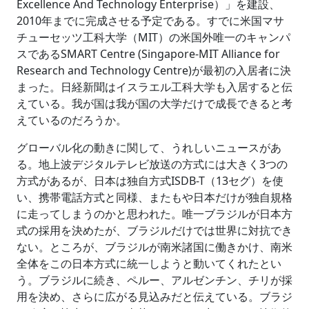
Excellence And Technology Enterprise）」を建設、
2010年までに完成させる予定である。すでに米国マサ
チューセッツ工科大学（MIT）の米国外唯一のキャンパ
スであるSMART Centre (Singapore-MIT Alliance for
Research and Technology Centre)が最初の入居者に決
まった。日経新聞はイスラエル工科大学も入居すると伝
えている。我が国は我が国の大学だけで成長できると考
えているのだろうか。
グローバル化の動きに関して、うれしいニュースがあ
る。地上波デジタルテレビ放送の方式には大きく3つの
方式があるが、日本は独自方式ISDB-T（13セグ）を使
い、携帯電話方式と同様、またもや日本だけが独自規格
に走ってしまうのかと思われた。唯一ブラジルが日本方
式の採用を決めたが、ブラジルだけでは世界に対抗でき
ない。ところが、ブラジルが南米諸国に働きかけ、南米
全体をこの日本方式に統一しようと動いてくれたとい
う。ブラジルに続き、ペルー、アルゼンチン、チリが採
用を決め、さらに広がる見込みだと伝えている。ブラジ