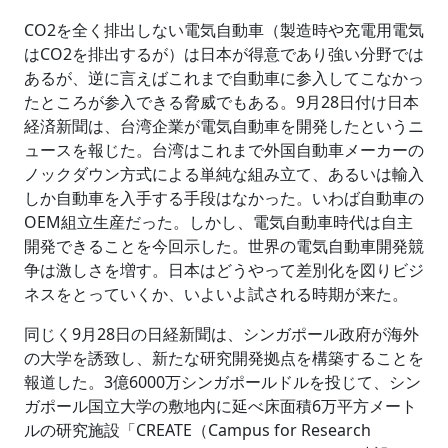
CO2を全く排出しない電気自動車（製造時や充電用電気
はCO2を排出するが）は日本が得意であり強い分野では
あるが、逆に言えばこれまで自動車に参入してこなかっ
たところが参入できる脅威でもある。9月28日付け日本
経済新聞は、台湾企業が電気自動車を開発したというニ
ュースを報じた。台湾はこれまで外国自動車メーカーの
ノックダウン方式による単純な組み立て、あるいは輸入
しか自動車を入手する手段はなかった。いわば自動車の
OEM組立生産だった。しかし、電気自動車時代は自主
開発できることを今回示した。世界の電気自動車開発競
争は激しさを増す。日本はどうやって差別化を図りビジ
ネスをとっていくか、いよいよ試される時期が来た。
同じく9月28日の日経新聞は、シンガポール政府が海外
の大学を誘致し、新たな研究開発拠点を構築することを
報道した。3億6000万シンガポールドルを投じて、シン
ガポール国立大学の敷地内に延べ床面積6万平方メート
ルの研究施設「CREATE（Campus for Research