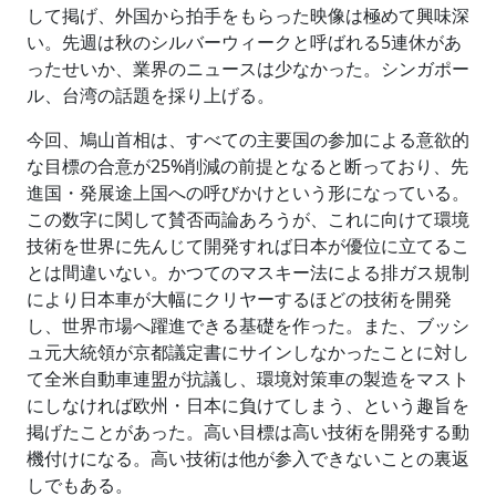
して掲げ、外国から拍手をもらった映像は極めて興味深
い。先週は秋のシルバーウィークと呼ばれる5連休があ
ったせいか、業界のニュースは少なかった。シンガポー
ル、台湾の話題を採り上げる。
今回、鳩山首相は、すべての主要国の参加による意欲的
な目標の合意が25%削減の前提となると断っており、先
進国・発展途上国への呼びかけという形になっている。
この数字に関して賛否両論あろうが、これに向けて環境
技術を世界に先んじて開発すれば日本が優位に立てるこ
とは間違いない。かつてのマスキー法による排ガス規制
により日本車が大幅にクリヤーするほどの技術を開発
し、世界市場へ躍進できる基礎を作った。また、ブッシ
ュ元大統領が京都議定書にサインしなかったことに対し
て全米自動車連盟が抗議し、環境対策車の製造をマスト
にしなければ欧州・日本に負けてしまう、という趣旨を
掲げたことがあった。高い目標は高い技術を開発する動
機付けになる。高い技術は他が参入できないことの裏返
しでもある。