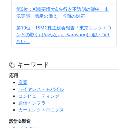
第9位：AI需要増大&先行き不透明の渦中、市
況実態、増産の備え、当面の対応
第10位：TSMC株主総会報告「東京エレクトロ
ンとの取引はやめない。Samsungは追いつけ
ない」
キーワード
応用
産業
ワイヤレス・モバイル
コンピューティング
通信インフラ
カーエレクトロニクス
設計&製造
プロセス