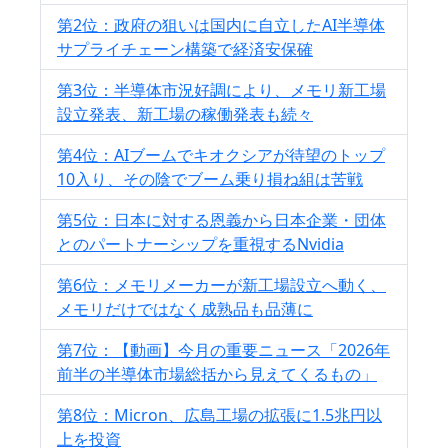
第2位：政府の狙いは国内に自立したAI半導体
サプライチェーン構築で経済安保確
第3位：半導体市況好調により、メモリ新工場
設立発表、新工場の稼働発表も続々
第4位：AIブームでキオクシアが待望のトップ
10入り、その陰でブーム乗り損ね組は苦戦
第5位：日本に対する恩義から日本企業・団体
とのパートナーシップを重視するNvidia
第6位：メモリメーカーが新工場設立へ動く、
メモリだけではなく成熟品も品薄に
第7位：【動画】今月の重要ニュース「2026年
前半の半導体市場総括から見えてくるもの」
第8位：Micron、広島工場の拡張に1.5兆円以
上を投資