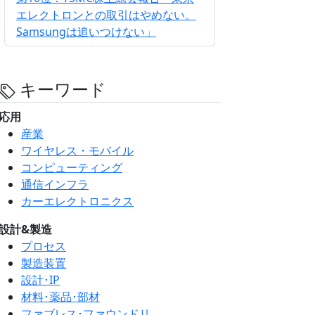
エレクトロンとの取引はやめない。
Samsungは追いつけない」
キーワード
応用
産業
ワイヤレス・モバイル
コンピューティング
通信インフラ
カーエレクトロニクス
設計&製造
プロセス
製造装置
設計･IP
材料･薬品･部材
ファブレス･ファウンドリ