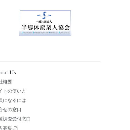
out Us
社概要
イトの使い方
員になるには
合せの窓口
種調査受付窓口
告募集