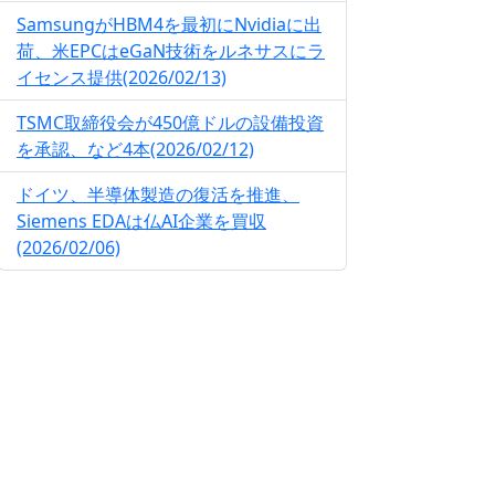
SamsungがHBM4を最初にNvidiaに出
荷、米EPCはeGaN技術をルネサスにラ
イセンス提供(2026/02/13)
TSMC取締役会が450億ドルの設備投資
を承認、など4本(2026/02/12)
ドイツ、半導体製造の復活を推進、
Siemens EDAは仏AI企業を買収
(2026/02/06)