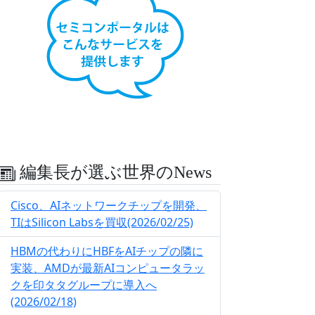
編集長が選ぶ世界のNews
Cisco、AIネットワークチップを開発、
TIはSilicon Labsを買収(2026/02/25)
HBMの代わりにHBFをAIチップの隣に
実装、AMDが最新AIコンピュータラッ
クを印タタグループに導入へ
(2026/02/18)