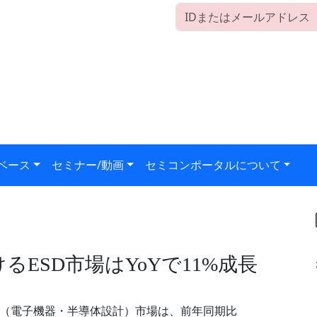
ベース
セミナー/動画
セミコンポータルについて
けるESD市場はYoYで11%成長
SD（電子機器・半導体設計）市場は、前年同期比