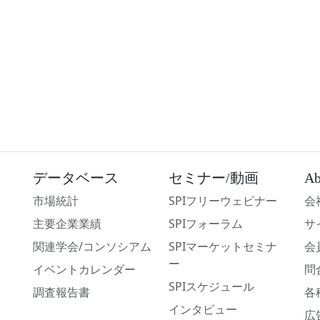
データベース
セミナー/動画
Ab
市場統計
SPIフリーウェビナー
会
主要企業業績
SPIフォーラム
サ
関連学会/コンソシアム
SPIマーケットセミナ
会
ー
イベントカレンダー
問
SPIスケジュール
調査報告書
各
インタビュー
広