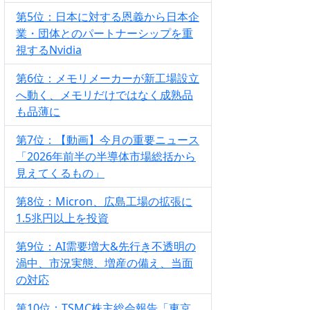
第5位：日本に対する恩義から日本企
業・団体とのパートナーシップを重
視するNvidia
第6位：メモリメーカーが新工場設立
へ動く、メモリだけではなく成熟品
も品薄に
第7位：【動画】今月の重要ニュース
「2026年前半の半導体市場総括から
見えてくるもの」
第8位：Micron、広島工場の拡張に
1.5兆円以上を投資
第9位：AI需要増大&先行き不透明の
渦中、市況実態、増産の備え、当面
の対応
第10位：TSMC株主総会報告「東京