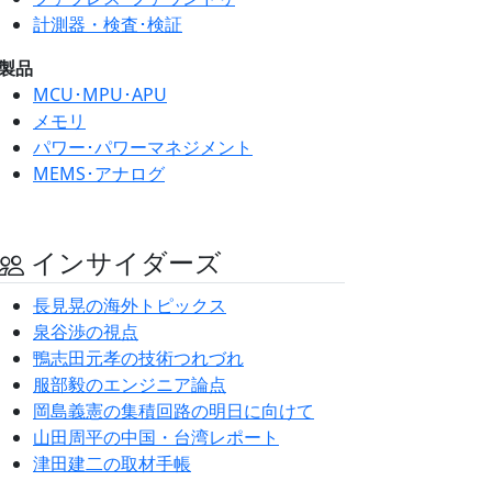
計測器・検査･検証
製品
MCU･MPU･APU
メモリ
パワー･パワーマネジメント
MEMS･アナログ
インサイダーズ
長見晃の海外トピックス
泉谷渉の視点
鴨志田元孝の技術つれづれ
服部毅のエンジニア論点
岡島義憲の集積回路の明日に向けて
山田周平の中国・台湾レポート
津田建二の取材手帳