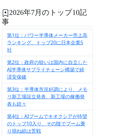
2026年7月のトップ10記
事
第1位：パワー半導体メーカー売上高
ランキング、トップ20に日本企業5
社
第2位：政府の狙いは国内に自立した
AI半導体サプライチェーン構築で経
済安保確
第3位：半導体市況好調により、メモ
リ新工場設立発表、新工場の稼働発
表も続々
第4位：AIブームでキオクシアが待望
のトップ10入り、その陰でブーム乗
り損ね組は苦戦