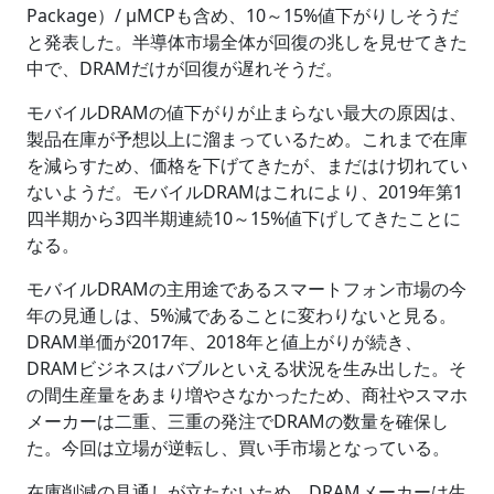
Package）/ µMCPも含め、10～15%値下がりしそうだ
と発表した。半導体市場全体が回復の兆しを見せてきた
中で、DRAMだけが回復が遅れそうだ。
モバイルDRAMの値下がりが止まらない最大の原因は、
製品在庫が予想以上に溜まっているため。これまで在庫
を減らすため、価格を下げてきたが、まだはけ切れてい
ないようだ。モバイルDRAMはこれにより、2019年第1
四半期から3四半期連続10～15%値下げしてきたことに
なる。
モバイルDRAMの主用途であるスマートフォン市場の今
年の見通しは、5%減であることに変わりないと見る。
DRAM単価が2017年、2018年と値上がりが続き、
DRAMビジネスはバブルといえる状況を生み出した。そ
の間生産量をあまり増やさなかったため、商社やスマホ
メーカーは二重、三重の発注でDRAMの数量を確保し
た。今回は立場が逆転し、買い手市場となっている。
在庫削減の見通しが立たないため、DRAMメーカーは生