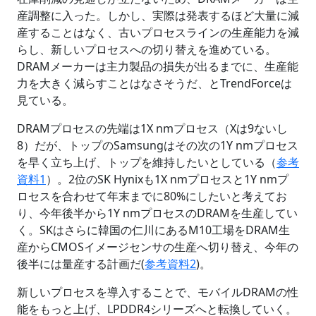
産調整に入った。しかし、実際は発表するほど大量に減
産することはなく、古いプロセスラインの生産能力を減
らし、新しいプロセスへの切り替えを進めている。
DRAMメーカーは主力製品の損失が出るまでに、生産能
力を大きく減らすことはなさそうだ、とTrendForceは
見ている。
DRAMプロセスの先端は1X nmプロセス（Xは9ないし
8）だが、トップのSamsungはその次の1Y nmプロセス
を早く立ち上げ、トップを維持したいとしている（
参考
資料1
）。2位のSK Hynixも1X nmプロセスと1Y nmプ
ロセスを合わせて年末までに80%にしたいと考えてお
り、今年後半から1Y nmプロセスのDRAMを生産してい
く。SKはさらに韓国の仁川にあるM10工場をDRAM生
産からCMOSイメージセンサの生産へ切り替え、今年の
後半には量産する計画だ(
参考資料2
)。
新しいプロセスを導入することで、モバイルDRAMの性
能をもっと上げ、LPDDR4シリーズへと転換していく。