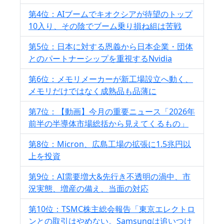
第4位：AIブームでキオクシアが待望のトップ
10入り、その陰でブーム乗り損ね組は苦戦
第5位：日本に対する恩義から日本企業・団体
とのパートナーシップを重視するNvidia
第6位：メモリメーカーが新工場設立へ動く、
メモリだけではなく成熟品も品薄に
第7位：【動画】今月の重要ニュース「2026年
前半の半導体市場総括から見えてくるもの」
第8位：Micron、広島工場の拡張に1.5兆円以
上を投資
第9位：AI需要増大&先行き不透明の渦中、市
況実態、増産の備え、当面の対応
第10位：TSMC株主総会報告「東京エレクトロ
ンとの取引はやめない。Samsungは追いつけ