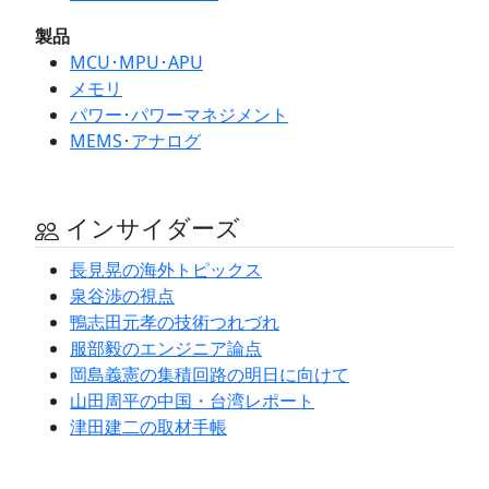
製品
MCU･MPU･APU
メモリ
パワー･パワーマネジメント
MEMS･アナログ
インサイダーズ
長見晃の海外トピックス
泉谷渉の視点
鴨志田元孝の技術つれづれ
服部毅のエンジニア論点
岡島義憲の集積回路の明日に向けて
山田周平の中国・台湾レポート
津田建二の取材手帳