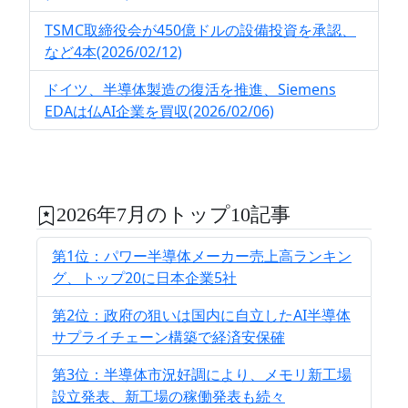
TSMC取締役会が450億ドルの設備投資を承認、
など4本(2026/02/12)
ドイツ、半導体製造の復活を推進、Siemens
EDAは仏AI企業を買収(2026/02/06)
2026年7月のトップ10記事
第1位：パワー半導体メーカー売上高ランキン
グ、トップ20に日本企業5社
第2位：政府の狙いは国内に自立したAI半導体
サプライチェーン構築で経済安保確
第3位：半導体市況好調により、メモリ新工場
設立発表、新工場の稼働発表も続々