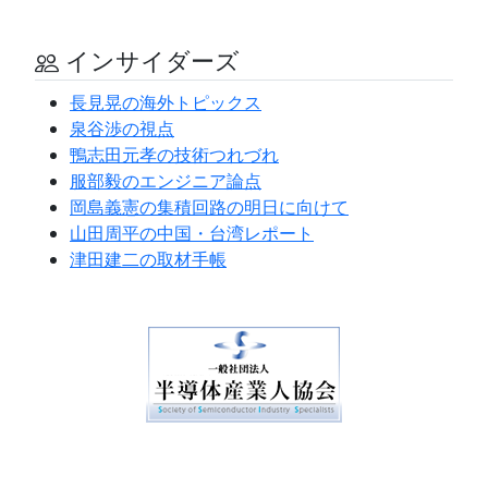
インサイダーズ
長見晃の海外トピックス
泉谷渉の視点
鴨志田元孝の技術つれづれ
服部毅のエンジニア論点
岡島義憲の集積回路の明日に向けて
山田周平の中国・台湾レポート
津田建二の取材手帳