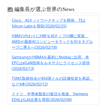
編集長が選ぶ世界のNews
Cisco、AIネットワークチップを開発、TIは
Silicon Labsを買収(2026/02/25)
HBMの代わりにHBFをAIチップの隣に実装、
AMDが最新AIコンピュータラックを印タタグル
ープに導入へ(2026/02/18)
SamsungがHBM4を最初にNvidiaに出荷、米
EPCはeGaN技術をルネサスにライセンス提供
(2026/02/13)
TSMC取締役会が450億ドルの設備投資を承認、
など4本(2026/02/12)
ドイツ、半導体製造の復活を推進、Siemens
EDAは仏AI企業を買収(2026/02/06)