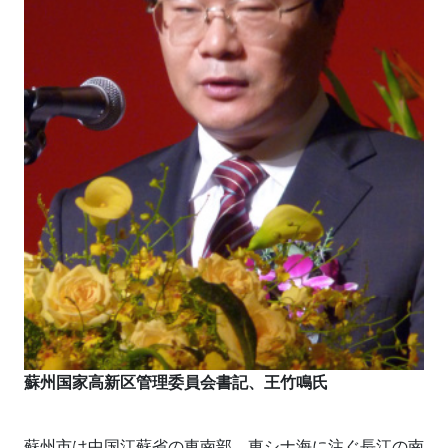
蘇州国家高新区管理委員会書記、王竹鳴氏
蘇州市は中国江蘇省の東南部、東シナ海に注ぐ長江の南