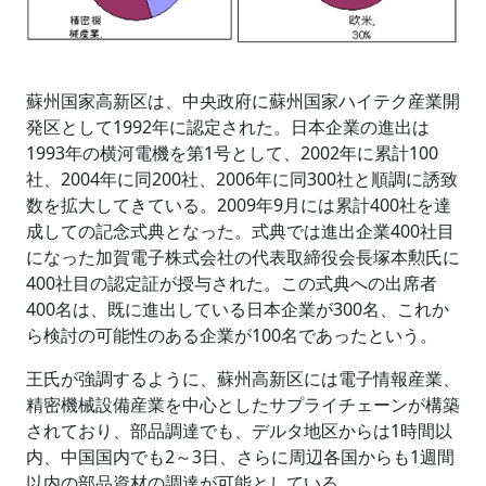
蘇州国家高新区は、中央政府に蘇州国家ハイテク産業開
発区として1992年に認定された。日本企業の進出は
1993年の横河電機を第1号として、2002年に累計100
社、2004年に同200社、2006年に同300社と順調に誘致
数を拡大してきている。2009年9月には累計400社を達
成しての記念式典となった。式典では進出企業400社目
になった加賀電子株式会社の代表取締役会長塚本勲氏に
400社目の認定証が授与された。この式典への出席者
400名は、既に進出している日本企業が300名、これか
ら検討の可能性のある企業が100名であったという。
王氏が強調するように、蘇州高新区には電子情報産業、
精密機械設備産業を中心としたサプライチェーンが構築
されており、部品調達でも、デルタ地区からは1時間以
内、中国国内でも2～3日、さらに周辺各国からも1週間
以内の部品資材の調達が可能としている。