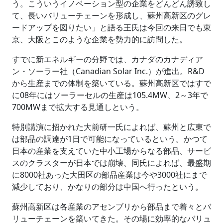
う。こういうイノベーション型の企業をどんどん誘致し
て、長いバリューチェーンを形成し、蘇州高新区のグレ
ードアップを図りたい」と語る王氏は今回の来日でも東
京、大阪とこのような企業を勢力的に訪問した。
すでに新エネルギーの分野では、カナダのカナディア
ン・ソーラー社（Canadian Solar Inc.）が進出。R&D
から生産までの体制を築いている。蘇州高新区ではすで
に08年にはソーラーセルの生産は105.4MW、2～3年で
700MWまで拡大する見通しという。
特別講演に招かれた大前研一氏によれば、蘇州と広東で
は部品の調達が1日で可能になっているという。かつて
日本の産業を支えていた中小工場からなる部品、サービ
スのクラスターが日本では崩壊、同氏によれば、最盛期
に8000社あった大田区の部品産業は今や3000社にまで
減少しており、かなりの部分は中国へ行ったという。
蘇州高新区は各産業のアセンブリから部品まで着々とバ
リューチェーンを築いてきた。その場に効率的なバリュ