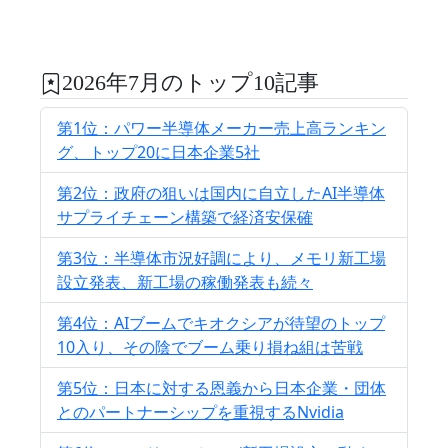
2026年7月のトップ10記事
第1位：パワー半導体メーカー売上高ランキン
グ、トップ20に日本企業5社
第2位：政府の狙いは国内に自立したAI半導体
サプライチェーン構築で経済安保確
第3位：半導体市況好調により、メモリ新工場
設立発表、新工場の稼働発表も続々
第4位：AIブームでキオクシアが待望のトップ
10入り、その陰でブーム乗り損ね組は苦戦
第5位：日本に対する恩義から日本企業・団体
とのパートナーシップを重視するNvidia