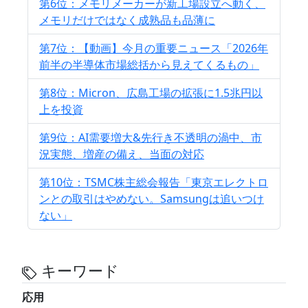
第6位：メモリメーカーが新工場設立へ動く、
メモリだけではなく成熟品も品薄に
第7位：【動画】今月の重要ニュース「2026年
前半の半導体市場総括から見えてくるもの」
第8位：Micron、広島工場の拡張に1.5兆円以
上を投資
第9位：AI需要増大&先行き不透明の渦中、市
況実態、増産の備え、当面の対応
第10位：TSMC株主総会報告「東京エレクトロ
ンとの取引はやめない。Samsungは追いつけ
ない」
キーワード
応用