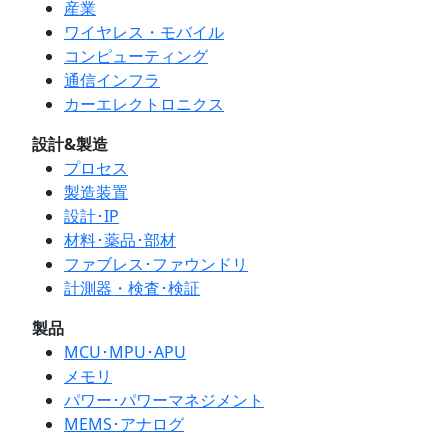
産業
ワイヤレス・モバイル
コンピューティング
通信インフラ
カーエレクトロニクス
設計&製造
プロセス
製造装置
設計･IP
材料･薬品･部材
ファブレス･ファウンドリ
計測器・検査･検証
製品
MCU･MPU･APU
メモリ
パワー･パワーマネジメント
MEMS･アナログ