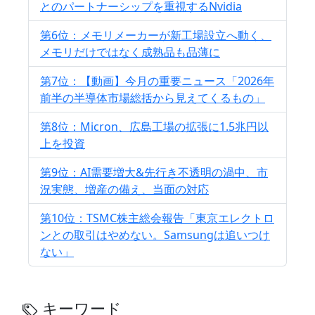
とのパートナーシップを重視するNvidia
第6位：メモリメーカーが新工場設立へ動く、
メモリだけではなく成熟品も品薄に
第7位：【動画】今月の重要ニュース「2026年
前半の半導体市場総括から見えてくるもの」
第8位：Micron、広島工場の拡張に1.5兆円以
上を投資
第9位：AI需要増大&先行き不透明の渦中、市
況実態、増産の備え、当面の対応
第10位：TSMC株主総会報告「東京エレクトロ
ンとの取引はやめない。Samsungは追いつけ
ない」
キーワード