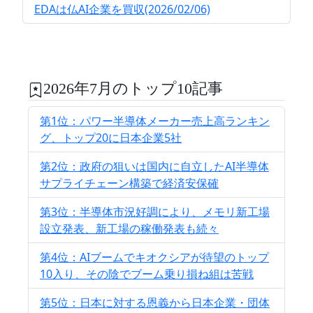
EDAは仏AI企業を買収(2026/02/06)
2026年7月のトップ10記事
第1位：パワー半導体メーカー売上高ランキン
グ、トップ20に日本企業5社
第2位：政府の狙いは国内に自立したAI半導体
サプライチェーン構築で経済安保確
第3位：半導体市況好調により、メモリ新工場
設立発表、新工場の稼働発表も続々
第4位：AIブームでキオクシアが待望のトップ
10入り、その陰でブーム乗り損ね組は苦戦
第5位：日本に対する恩義から日本企業・団体