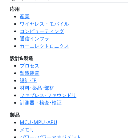
応用
産業
ワイヤレス・モバイル
コンピューティング
通信インフラ
カーエレクトロニクス
設計&製造
プロセス
製造装置
設計･IP
材料･薬品･部材
ファブレス･ファウンドリ
計測器・検査･検証
製品
MCU･MPU･APU
メモリ
パワー･パワーマネジメント