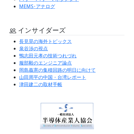
MEMS･アナログ
インサイダーズ
長見晃の海外トピックス
泉谷渉の視点
鴨志田元孝の技術つれづれ
服部毅のエンジニア論点
岡島義憲の集積回路の明日に向けて
山田周平の中国・台湾レポート
津田建二の取材手帳