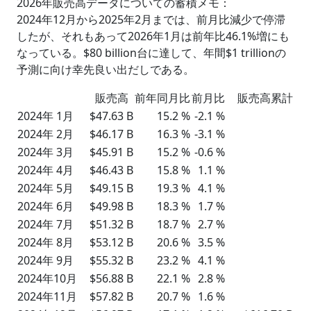
2026年販売高データについての蓄積メモ：
2024年12月から2025年2月までは、前月比減少で停滞
したが、それもあって2026年1月は前年比46.1%増にも
なっている。$80 billion台に達して、年間$1 trillionの
予測に向け幸先良い出だしである。
販売高
前年同月比
前月比
販売高累計
2024年 1月
$47.63 B
15.2 %
-2.1 %
2024年 2月
$46.17 B
16.3 %
-3.1 %
2024年 3月
$45.91 B
15.2 %
-0.6 %
2024年 4月
$46.43 B
15.8 %
1.1 %
2024年 5月
$49.15 B
19.3 %
4.1 %
2024年 6月
$49.98 B
18.3 %
1.7 %
2024年 7月
$51.32 B
18.7 %
2.7 %
2024年 8月
$53.12 B
20.6 %
3.5 %
2024年 9月
$55.32 B
23.2 %
4.1 %
2024年10月
$56.88 B
22.1 %
2.8 %
2024年11月
$57.82 B
20.7 %
1.6 %