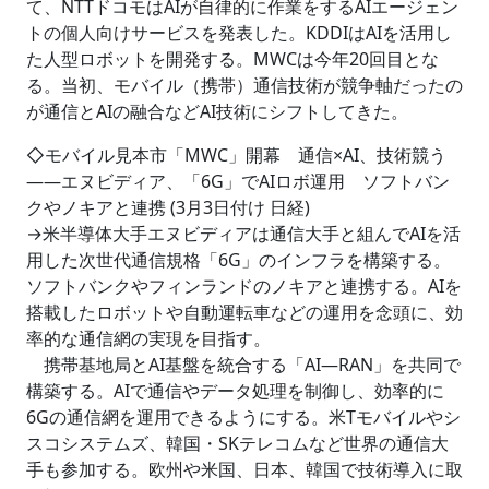
て、NTTドコモはAIが自律的に作業をするAIエージェン
トの個人向けサービスを発表した。KDDIはAIを活用し
た人型ロボットを開発する。MWCは今年20回目とな
る。当初、モバイル（携帯）通信技術が競争軸だったの
が通信とAIの融合などAI技術にシフトしてきた。
◇モバイル見本市「MWC」開幕 通信×AI、技術競う
――エヌビディア、「6G」でAIロボ運用 ソフトバン
クやノキアと連携 (3月3日付け 日経)
→米半導体大手エヌビディアは通信大手と組んでAIを活
用した次世代通信規格「6G」のインフラを構築する。
ソフトバンクやフィンランドのノキアと連携する。AIを
搭載したロボットや自動運転車などの運用を念頭に、効
率的な通信網の実現を目指す。
携帯基地局とAI基盤を統合する「AI―RAN」を共同で
構築する。AIで通信やデータ処理を制御し、効率的に
6Gの通信網を運用できるようにする。米Tモバイルやシ
スコシステムズ、韓国・SKテレコムなど世界の通信大
手も参加する。欧州や米国、日本、韓国で技術導入に取