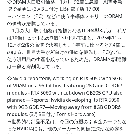
◇DRAM大口取引価格、1カ月で2倍に急騰 AI需要急
増で品薄に (3月3日付け 日経 電子版 17:00)
→パソコン（PC）などに使う半導体メモリーのDRAM
の価格が急騰している。
1月の大口取引価格は指標となるDDR4型8ギガ（ギガ
は10億）ビット品が1個13.0ドル前後と、2025年11～
12月の2倍の高値で決着した。1年前に比べると7.4倍に
のぼる。世界大手がAI向けの供給を優先し、PCなどに
使う汎用品の生産を絞っているためだ。DRAMの調達難
は一段と深刻化している。
◇Nvidia reportedly working on RTX 5050 with 9GB
of VRAM on a 96-bit bus, featuring 28 Gbps GDDR7
modules - RTX 5060 with cut-down GB205 GPU also
planned―Reports: Nvidia developing its RTX 5050
with 9GB GDDR7―Moving away from 8GB GDDR6
modules. (3月5日付け Tom's Hardware)
→世界的な部品不足は、今回の危機の引き金の一つとな
ったNVIDIAにも、他のメーカーと同様に深刻な影響を