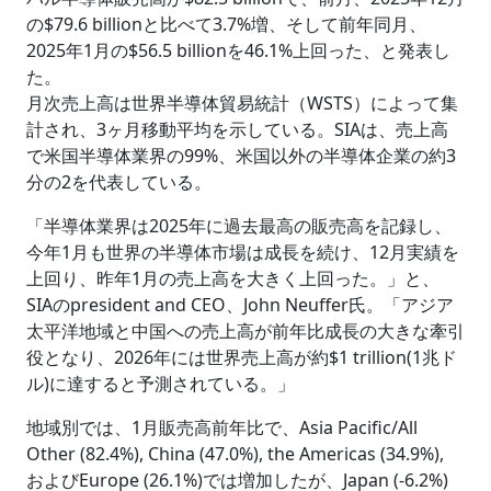
の$79.6 billionと比べて3.7%増、そして前年同月、
2025年1月の$56.5 billionを46.1%上回った、と発表し
た。
月次売上高は世界半導体貿易統計（WSTS）によって集
計され、3ヶ月移動平均を示している。SIAは、売上高
で米国半導体業界の99%、米国以外の半導体企業の約3
分の2を代表している。
「半導体業界は2025年に過去最高の販売高を記録し、
今年1月も世界の半導体市場は成長を続け、12月実績を
上回り、昨年1月の売上高を大きく上回った。」と、
SIAのpresident and CEO、John Neuffer氏。「アジア
太平洋地域と中国への売上高が前年比成長の大きな牽引
役となり、2026年には世界売上高が約$1 trillion(1兆ド
ル)に達すると予測されている。」
地域別では、1月販売高前年比で、Asia Pacific/All
Other (82.4%), China (47.0%), the Americas (34.9%),
およびEurope (26.1%)では増加したが、Japan (-6.2%)