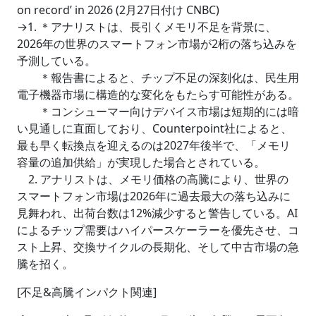
on record’ in 2026 (2月27日付け CNBC)
→1. ＊アナリストは、長引くメモリ不足を背景に、
2026年の世界のスマートフォン市場が2桁の落ち込みを
予測している。
＊報告書によると、チップ不足の深刻化は、民生用
電子機器市場に構造的な変化をもたらす可能性がある。
＊コンシューマー向けデバイス市場は短期的には暗
い見通しに直面しており、Counterpoint社によると、
最も早く転換点を迎えるのは2027年後半で、「メモリ
容量の追加供給」が実現した場合とされている。
2. アナリストは、メモリ価格の高騰により、世界の
スマートフォン市場は2026年に過去最大の落ち込みに
見舞われ、出荷台数は12%減少すると警告している。AI
によるチップ需要はハイパースケーラーを優先させ、コ
スト上昇、交換サイクルの長期化、そして中古市場の急
騰を招く。
[不足&高騰インパクト関連]