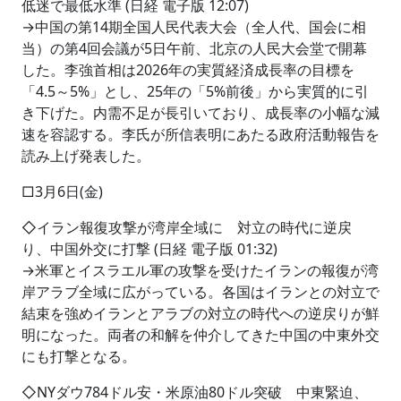
低迷で最低水準 (日経 電子版 12:07)
→中国の第14期全国人民代表大会（全人代、国会に相
当）の第4回会議が5日午前、北京の人民大会堂で開幕
した。李強首相は2026年の実質経済成長率の目標を
「4.5～5%」とし、25年の「5%前後」から実質的に引
き下げた。内需不足が長引いており、成長率の小幅な減
速を容認する。李氏が所信表明にあたる政府活動報告を
読み上げ発表した。
□3月6日(金)
◇イラン報復攻撃が湾岸全域に 対立の時代に逆戻
り、中国外交に打撃 (日経 電子版 01:32)
→米軍とイスラエル軍の攻撃を受けたイランの報復が湾
岸アラブ全域に広がっている。各国はイランとの対立で
結束を強めイランとアラブの対立の時代への逆戻りが鮮
明になった。両者の和解を仲介してきた中国の中東外交
にも打撃となる。
◇NYダウ784ドル安・米原油80ドル突破 中東緊迫、