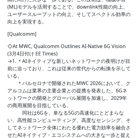
(ML)モデルを活用することで、downlink性能の向上、
ユーザースループットの向上、そしてスペクトル効率の
向上を実現する。
[Qualcomm]
◇At MWC, Qualcomm Outlines AI-Native 6G Vision
(3月4日付け EE Times)
→1. ＊AIネイティブな新しいネットワークの夜明けが目
前に迫っており、これは従来の世代からの転換を示して
いる。
＊バルセロナで開催されたMWC 2026において、ク
アルコムは業界の主要企業との提携を発表した。6Gネ
ットワークの開発とグローバル展開を加速し、2029年
の商用展開を目指している。
同社は6Gを、単なる5Gの高速化にとどまらな
い、高性能コンピューティング、高度なセンシング、そ
してネットワーク全体にわたる優れた電力効率を融合さ
せたAIネイティブ・エコシステムへの大きな一歩と捉え