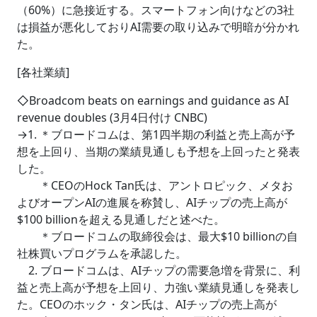
（60%）に急接近する。スマートフォン向けなどの3社
は損益が悪化しておりAI需要の取り込みで明暗が分かれ
た。
[各社業績]
◇Broadcom beats on earnings and guidance as AI
revenue doubles (3月4日付け CNBC)
→1. ＊ブロードコムは、第1四半期の利益と売上高が予
想を上回り、当期の業績見通しも予想を上回ったと発表
した。
＊CEOのHock Tan氏は、アントロピック、メタお
よびオープンAIの進展を称賛し、AIチップの売上高が
$100 billionを超える見通しだと述べた。
＊ブロードコムの取締役会は、最大$10 billionの自
社株買いプログラムを承認した。
2. ブロードコムは、AIチップの需要急増を背景に、利
益と売上高が予想を上回り、力強い業績見通しを発表し
た。CEOのホック・タン氏は、AIチップの売上高が