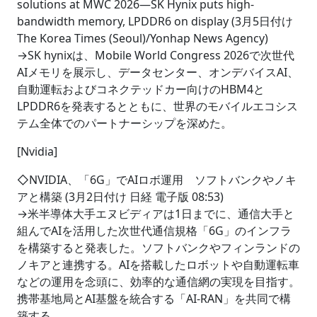
solutions at MWC 2026―SK Hynix puts high-
bandwidth memory, LPDDR6 on display (3月5日付け
The Korea Times (Seoul)/Yonhap News Agency)
→SK hynixは、Mobile World Congress 2026で次世代
AIメモリを展示し、データセンター、オンデバイスAI、
自動運転およびコネクテッドカー向けのHBM4と
LPDDR6を発表するとともに、世界のモバイルエコシス
テム全体でのパートナーシップを深めた。
[Nvidia]
◇NVIDIA、「6G」でAIロボ運用 ソフトバンクやノキ
アと構築 (3月2日付け 日経 電子版 08:53)
→米半導体大手エヌビディアは1日までに、通信大手と
組んでAIを活用した次世代通信規格「6G」のインフラ
を構築すると発表した。ソフトバンクやフィンランドの
ノキアと連携する。AIを搭載したロボットや自動運転車
などの運用を念頭に、効率的な通信網の実現を目指す。
携帯基地局とAI基盤を統合する「AI-RAN」を共同で構
築する。