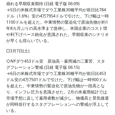
崩れる早期収束期待 (日経 電子版 06:09)
→5日の米株式市場でダウ工業株30種平均が前日比784
ドル（1.6%）安の4万7954ドルで引けた。下げ幅は一時
1100ドルを超えた。中東情勢の緊迫化で原油先物が約1
年8カ月ぶりの高水準まで急伸し、米国企業のコスト増
や利下げペース鈍化が意識された。早期収束のシナリオ
が早くも揺らいでいる。
□3月7日(土)
◇NYダウ453ドル安 原油高・雇用減の二重苦、スタ
グフレーション警戒 (日経 電子版 06:15)
→6日の米株式市場でダウ工業株30種平均が前日比453
ドル安の4万7501ドルで引けた。下げ幅は一時900ドル
を超えた。中東情勢の緊迫化で原油先物が一段高とな
り、インフレ圧力を意識させた。2月の米雇用統計では
市場予想に反して雇用者数が減少し、物価高と景気後退
が同時並行するスタグフレーションへの警戒が浮上して
いる。