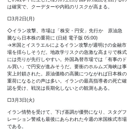
は確実で、クーデターや内戦のリスクが高まる。
□3月2日(月)
◇イラン攻撃、市場は「株安・円安」先行か 原油急
騰なら日本株の重荷に (日経 電子版 05:00)
→米国とイスラエルによるイラン攻撃が週明けの金融市
場を揺らしそうだ。地政学リスクの急激な高まりで株式
には売りが先行しやすい。外国為替市場では「有事のド
ル買い」で円安が進みそうだ。要衝のホルムズ海峡は事
実上封鎖された。原油価格の高騰につながれば日本株の
重荷になるとの声は多い。イランの最高指導者の死亡確
認を受け、戦況は長期化しないとの観測もある。
□3月3日(火)
イラン情勢を受けて、下げ基調が優勢になり、スタグフ
レーション警戒も最後にあらわれた今週の米国株式市場
である。