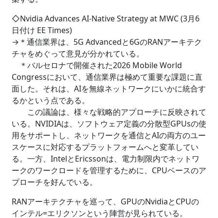
◇Nvidia Advances AI-Native Strategy at MWC (3月6
日付け EE Times)
→＊通信業界は、5G Advancedと6GのRANアーキテク
チャをめぐって意見が分かれている。
＊バルセロナで開催された2026 Mobile World
Congressにおいて、通信業界は極めて重要な課題に直
面した。それは、AIを無線ネットワークにいかに統合す
るかという点である。
この議論は、様々な戦略的アプローチに反映されて
いる。NVIDIAは、ソフトウェア定義の分散型GPUsの使
用をサポートし、ネットワークを通信とAIの両方のユー
スケースに対応するプラットフォームへと変革してい
る。一方、IntelとEricssonは、電力制限内でネットワ
ークのワークロードを管理するために、CPUベースのア
プローチを好んでいる。
RANアーキテクチャを巡って、GPUのNvidiaとCPUの
インテル=エリクソンという陣営が見られている。