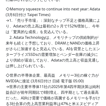
◇Memory squeeze to continue into next year: Adata
(3月6日付け Taipei Times)
→1. 「売り手市場」：深刻なチップ不足と価格高騰によ
り、Adataの売上高は最初の2ヶ月で152%増加し、今年
は「驚異的な成長」を見込んでいる。
2. Adata Technologyは、メモリチップの供給制約が
来年も続くと予想しており、DRAMとNANDの価格上昇
がさらに加速すると見込んでいる。AIを背景としたエン
タープライズSSDsの需要増加とベンダー在庫の減少に
より供給が逼迫しており、Adataの売上高と収益見通し
は押し上げられている。
◇世界の半導体企業、最高益 メモリー3社の稼ぐ力が
NVIDIAに接近 (3月6日付け 日経 電子版 05:00)
→世界の主要半導体11社の2025年第4四半期決算は純利
益合計が前年同期比で8割増え、四半期として過去最高
だった。AI向け需要で価格が高騰するメモリーを手がけ
る3社合算の売上高営業利益率は47%と米エヌビディア