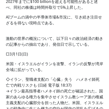
2027年までに$100 billionを超える可能性があると述
べ、同社の株価は時間外取引で5%上昇した。
AIブームの渦中の半導体市場&市況に、引き続き注目せ
ざるを得ない現時点である。
激動の世界の概況について、以下日々の政治経済の動き
の記事からの抽出であり、発信日で示している。
□3月1日(日)
米国・イスラエルがイランを攻撃、イランの反撃が湾岸
全域に拡がっている。
◇イラン、聖職者支配の「心臓」失う ハメネイ師死
亡で内戦リスクも (日経 電子版 18:37)
→イラン最高指導者ハメネイ師の死亡が確認された。国
家のあらゆる権力を集中させイスラム教シーア派の権威
主義支配の心臓部分を担った人物だ。米国、イスラエル
との戦争中に生じた権力の空白が国内の混乱を広げるの