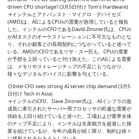
driven CPU shortage? (3月5日付け Tom's Hardware)
→インテルとアドバンスト・マイクロ・デバイセズ
(AMD)は、AIによるCPUsの需要が急増していると報告
した。インテルのCFOであるDavid Zinsner氏は、CPUs
がAIタスクのオーケストレーションに不可欠なものとな
り、それが顧客との長期契約につながっていると述べて
いる。AMDのCEOであるリサ・スー氏も、CPUの需要
が予想を上回っていると付け加えた。このAIによる需要
は、メモリやストレージチップの不足にもつながり、
様々なデジタルデバイスに影響を与えている。
◇Intel CFO sees strong AI server chip demand (3月5
日付け Tech in Asia)
→インテルのCFO、Dave Zinsner氏は、AIインフラの急
成長に牽引されたサーバー用プロセッサの旺盛な需要が
供給を上回り続けていると述べた。工場および業界全体
のチップ不足により、インテルは生産能力を超過した操
業を続けているが、今年の成長が続く限り、制約は徐々
に緩和されるだろうとしている。