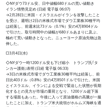
◇NYダウ73ドル安、日中値幅680ドルの荒い値動き
イラン情勢見定め (日経 電子版 06:07)
→2月28日に米国・イスラエルがイランを攻撃したこと
を受け、週明け2日の米株式市場でダウ工業株30種平均
は続落し、前週末比73ドル（0.1%）安の4万8904ドル
で引けた。取引時間中の値幅が680ドルあまりに及ぶ、
極めて荒い値動きとなった。ニューヨーク原油先物は急
伸した。
□3月4日(水)
◇NYダウ一時1200ドル安も下げ縮小 トランプ氏｢タ
ンカー護衛｣表明 (日経 電子版 06:33)
→3日の米株式市場でダウ工業株30種平均は続落し、前
日比403ドル（0.8%）安の4万8501ドルで引けた。米国
とイスラエル、イランによる交戦で緊迫した状態が長期
化するとの見方が市場の重荷となり、1200ドル超下落
する場面もあった。午後に入って原油価格の高騰が一服
したことに加え、トランプ米大統領がホルムズ海峡を通