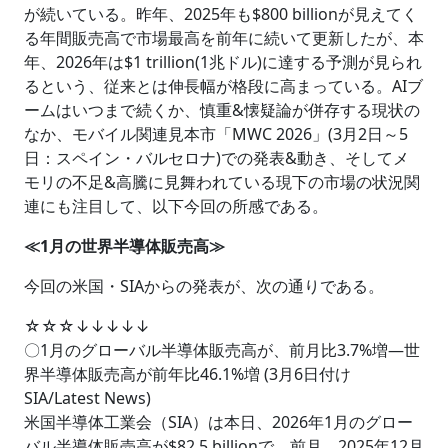
が続いている。昨年、2025年も$800 billionが見えてく
る年間販売高で市場最高を前年に続いて更新したが、本
年、2026年は$1 trillion(1兆ドル)に達する予測が見られ
るという、従来とは伸長幅が格段に高まっている。AIブ
ームはいつまで続くか、慎重&懐疑論が併存する現状の
なか、モバイル関連見本市「MWC 2026」(3月2日～5
日：スペイン・バルセロナ)での発表&動き、そしてメ
モリの不足&高騰に見舞われている現下の市場の状況関
連にも注目して、以下今回の所感である。
≪1月の世界半導体販売高≫
今回の米国・SIAからの発表が、次の通りである。
☆☆☆↓↓↓↓↓
〇1月のグローバル半導体販売高が、前月比3.7%増―世
界半導体販売高が前年比46.1%増 (3月6日付け
SIA/Latest News)
米国半導体工業会（SIA）は本日、2026年1月のグロー
バル半導体販売高が$82.5 billionで、前月、2025年12月