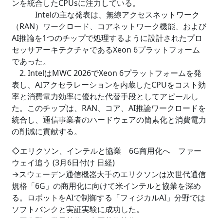
ンを統合したCPUsに注力している。
Intelの主な発表は、無線アクセスネットワーク
（RAN）ワークロード、コアネットワーク機能、および
AI推論を1つのチップで処理するように設計されたプロ
セッサアーキテクチャであるXeon 6プラットフォーム
であった。
2. IntelはMWC 2026でXeon 6プラットフォームを発
表し、AIアクセラレーションを内蔵したCPUをコスト効
率と消費電力効率に優れた代替手段としてアピールし
た。このチップは、RAN、コア、AI推論ワークロードを
統合し、通信事業者のハードウェアの簡素化と消費電力
の削減に貢献する。
◇エリクソン、インテルと協業 6G商用化へ ファー
ウェイ追う (3月6日付け 日経)
→スウェーデン通信機器大手のエリクソンは次世代通信
規格「6G」の商用化に向けて米インテルと協業を深め
る。ロボットをAIで制御する「フィジカルAI」分野では
ソフトバンクと実証実験に成功した。