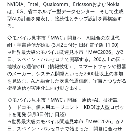
NVIDIA、Intel、Qualcomm、EricssonおよびNokia
は、6G、省エネルギー型データセンター、そして生成
型AIの計画を発表し、接続性とチップ設計を再構築す
る。
◇モバイル見本市「MWC」開幕へ AI融合の次世代
網・宇宙通信が始動 (3月2日付け 日経 電子版 11:00)
→世界最大級のモバイル関連見本市「MWC2026」が2
日、スペイン・バルセロナで開幕する。200以上の国・
地域から通信やIT（情報技術）、スマートフォンや機器
のメーカー、システム開発といった2900社以上の参加
を見込む。AIと融合した次世代通信網、宇宙とつながる
衛星通信が実用化に向け動き出す。
◇モバイル見本市「MWC」開幕 通信×AI、技術競
う ドコモ、個人用エージェント KDDIは人型ロボッ
トを開発 (3月3日付け 日経)
→世界最大級のモバイル関連見本市「MWC2026」が2
日、スペイン・バルセロナで始まった。開幕に合わせ