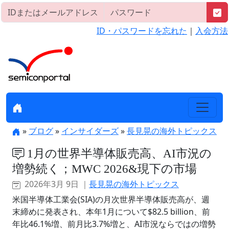
ID・パスワードを忘れた
｜
入会方法
»
ブログ
»
インサイダーズ
»
長見晃の海外トピックス
1月の世界半導体販売高、AI市況の
増勢続く；MWC 2026&現下の市場
2026年3月 9日 ｜
長見晃の海外トピックス
米国半導体工業会(SIA)の月次世界半導体販売高が、週
末締めに発表され、本年1月について$82.5 billion、前
年比46.1%増、前月比3.7%増と、AI市況ならではの増勢