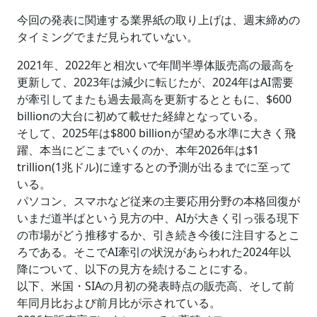
今回の発表に関連する業界紙の取り上げは、週末締めの
タイミングでまだ見られていない。
2021年、2022年と相次いで年間半導体販売高の最高を
更新して、2023年は減少に転じたが、2024年はAI需要
が牽引してまたも過去最高を更新するとともに、$600
billionの大台に初めて載せた経緯となっている。
そして、2025年は$800 billionが望める水準に大きく飛
躍、本当にどこまでいくのか、本年2026年は$1
trillion(1兆ドル)に達するとの予測が出るまでに至って
いる。
パソコン、スマホなど従来の主要応用分野の本格回復が
いまだ道半ばという見方の中、AIが大きく引っ張る現下
の市場がどう推移するか、引き続き今後に注目するとこ
ろである。そこでAI牽引の状況があらわれた2024年以
降について、以下の見方を続けることにする。
以下、米国・SIAの月初の発表時点の販売高、そして前
年同月比および前月比が示されている。