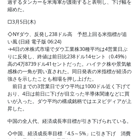
過するタンカーを米海軍が護衛すると表明し、下げ幅を
縮めた。
□3月5日(木)
◇NYダウ、反発し238ドル高 予想上回る米指標が追
い風 (日経 電子版 06:24)
→4日の米株式市場でダウ工業株30種平均は4営業日ぶ
りに反発し、終値は前日比238ドル14セント（0.49%）
高の4万8739ドル41セントだった。ハイテク株や景気敏
感株の一角が買い直された。同日発表の米指標が経済の
強さを示したことも相場を押し上げた。
前日までの3営業日でダウ平均は1000ドル近く下げて
おり、4日は前日に下げが目立った半導体関連などに買
いが入った。ダウ平均の構成銘柄ではエヌビディアが上
昇した。
中国の全人代、経済成長率目標が引き下げられている。
◇中国、経済成長率目標「4.5～5%」に引き下げ 消費