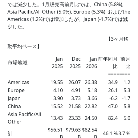
では減少した。1月販売高前月比では、China (5.8%),
Asia Pacific/All Other (5.0%), Europe (5.3%), およびthe
Americas (1.2%)では増加したが、Japan (-1.7%)では減
少した。
【3ヶ月移
動平均ベース】
Jan
Dec
Jan
前年同月
前月
市場地域
2025
2025
2026
比
比
========
Americas
19.55
26.07
26.38
34.9
1.2
Europe
4.10
4.91
5.18
26.1
5.3
Japan
3.90
3.73
3.66
-6.2
-1.7
China
15.52
21.58
22.82
47.0
5.8
Asia Pacific/All
13.43
23.33
24.50
82.4
5.0
Other
$56.51
$79.63
$82.54
計
46.1 %
3.7 %
B
B
B