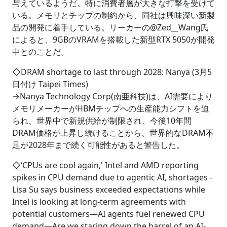
与えているようだ。特に消費者層が大きな打撃を受けて
いる。メモリとチップの制約から、同社は興味深い新製
品の開発に着手している。リーカーの@Zed__Wang氏
によると、9GBのVRAMを搭載した新型RTX 5050が開発
中とのことだ。
◇DRAM shortage to last through 2028: Nanya (3月5
日付け Taipei Times)
→Nanya Technology Corp(南亜科技)は、AI需要により
メモリメーカーがHBMチップへの生産能力シフトを迫
られ、世界中で新規供給が制限され、今後10年間
DRAM価格が上昇し続けることから、世界的なDRAM不
足が2028年まで続く可能性があると警告した。
◇‘CPUs are cool again,' Intel and AMD reporting
spikes in CPU demand due to agentic AI, shortages -
Lisa Su says business exceeded expectations while
Intel is looking at long-term agreements with
potential customers―AI agents fuel renewed CPU
demand―Are we staring down the barrel of an AI-