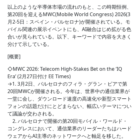
以上のような半導体市場の流れのもと、この時期恒例、
第20回を迎えるMWC(Mobile World Congress) 2026(3
月2-5日：スペイン・バルセロナ)が開催されている。モ
バイル関連の展示イベントにも、AI融合はじめ拡がる色
合いが見られている。以下、キーワードで内容を大きく
分けて示している。
[概要]
◇MWC 2026: Telecom High-Stakes Bet on the ‘IQ
Era’ (2月27日付け EE Times)
→1. 3月2日、バルセロナのフィラ・グラン・ビアで第
20回MWCが開催される。今年は、世界中の通信業界が
一堂に会し、ダウンロード速度の高速化や新型スマート
フォンの話題だけにとどまらない、幅広いテーマについ
て議論が交わされる。
2. バルセロナで開催の第20回モバイル・ワールド・
コングレスにおいて、通信業界のリーダーたちはハード
ウェアからAI主導のネットワークへと軸足を移した。