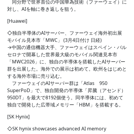
同分野で世界首位の中国華為技術（ファーウェイ）に
対し、AIを軸に巻き返しを狙う。
[Huawei]
◇独自半導体のAIサーバー、ファーウェイ海外初出展
モバイル見本市「MWC」 (3月4日付け 日経)
→中国の通信機器大手、ファーウェイはスペイン・バル
セロナで開幕した世界最大級のモバイル関連見本市
「MWC2026」に、独自の半導体を搭載したAIサーバー
群を出展した。海外での展示は初めて。欧州をはじめと
する海外市場に売り込む。
ファーウェイのAIサーバー群は「Atlas 950
SuperPoD」で、独自開発の半導体「昇騰（アセンド）
950DT」を最大で8192個使う。同半導体には、初めて
独自で開発した広帯域メモリー「HBM」を搭載する。
[SK Hynix]
◇SK hynix showcases advanced AI memory