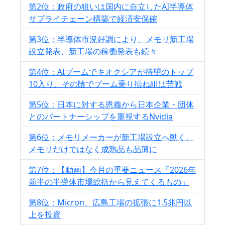
第2位：政府の狙いは国内に自立したAI半導体
サプライチェーン構築で経済安保確
第3位：半導体市況好調により、メモリ新工場
設立発表、新工場の稼働発表も続々
第4位：AIブームでキオクシアが待望のトップ
10入り、その陰でブーム乗り損ね組は苦戦
第5位：日本に対する恩義から日本企業・団体
とのパートナーシップを重視するNvidia
第6位：メモリメーカーが新工場設立へ動く、
メモリだけではなく成熟品も品薄に
第7位：【動画】今月の重要ニュース「2026年
前半の半導体市場総括から見えてくるもの」
第8位：Micron、広島工場の拡張に1.5兆円以
上を投資