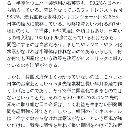
る。半導体ウエハー製造用の石英壺も、99.2%を日本か
ら輸入している。問題となっているフォトレジストも同
93.2%、最も重要な素材のシリコンウェーハは52.8%を
日本の輸入に依存している。戦略物資といわれる約150
項目のうち、半導体、FPD関連は85項目もあり、日本か
らの輸入額は1000万ドル強になっているわけだから、
問題にするのは当然だろう。ましてやレジストやフッ化
水素がなければ半導体は作れないのであるからして、何
が何でも国産化という政策を政府がヒステリックに叫ん
でいるのも理解ができる。
しかし、韓国政府がよくわかっていないのは、こうした
日本のお家芸ともいうべき先端素材は長い年月を経て作
り上げたものであり、そう簡単に国産化できるものでは
ないということだ。それこそ30～40年のスパンで先端
素材に取り組む日本企業は、全く利益を生まない開発期
間を忍耐強く経てきた。しかし、韓国のビジネスモデル
は「今すぐ儲からなければ意味がない」という気風が強
いだけに、我慢に我慢を重ねて長い期間をかけて先端素