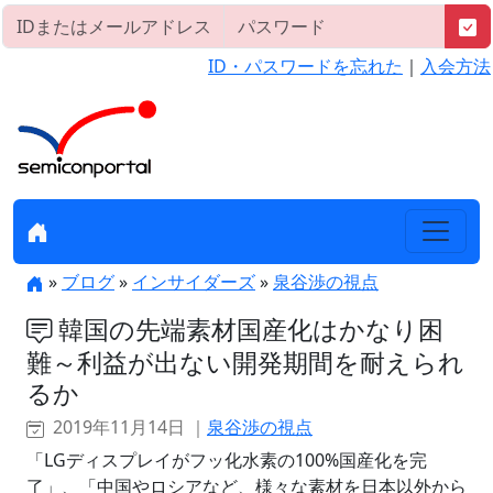
ID・パスワードを忘れた
｜
入会方法
»
ブログ
»
インサイダーズ
»
泉谷渉の視点
韓国の先端素材国産化はかなり困
難～利益が出ない開発期間を耐えられ
るか
2019年11月14日 ｜
泉谷渉の視点
「LGディスプレイがフッ化水素の100%国産化を完
了」、「中国やロシアなど、様々な素材を日本以外から