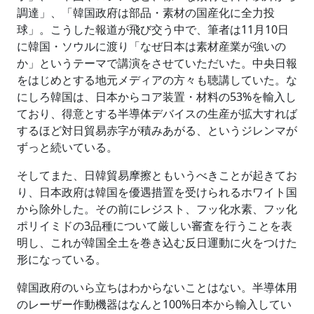
調達」、「韓国政府は部品・素材の国産化に全力投
球」。こうした報道が飛び交う中で、筆者は11月10日
に韓国・ソウルに渡り「なぜ日本は素材産業が強いの
か」というテーマで講演をさせていただいた。中央日報
をはじめとする地元メディアの方々も聴講していた。な
にしろ韓国は、日本からコア装置・材料の53%を輸入し
ており、得意とする半導体デバイスの生産が拡大すれば
するほど対日貿易赤字が積みあがる、というジレンマが
ずっと続いている。
そしてまた、日韓貿易摩擦ともいうべきことが起きてお
り、日本政府は韓国を優遇措置を受けられるホワイト国
から除外した。その前にレジスト、フッ化水素、フッ化
ポリイミドの3品種について厳しい審査を行うことを表
明し、これが韓国全土を巻き込む反日運動に火をつけた
形になっている。
韓国政府のいら立ちはわからないことはない。半導体用
のレーザー作動機器はなんと100%日本から輸入してい