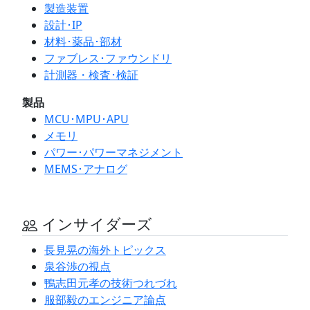
製造装置
設計･IP
材料･薬品･部材
ファブレス･ファウンドリ
計測器・検査･検証
製品
MCU･MPU･APU
メモリ
パワー･パワーマネジメント
MEMS･アナログ
インサイダーズ
長見晃の海外トピックス
泉谷渉の視点
鴨志田元孝の技術つれづれ
服部毅のエンジニア論点