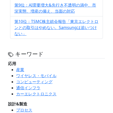
第9位：AI需要増大&先行き不透明の渦中、市
況実態、増産の備え、当面の対応
第10位：TSMC株主総会報告「東京エレクトロ
ンとの取引はやめない。Samsungは追いつけ
ない」
キーワード
応用
産業
ワイヤレス・モバイル
コンピューティング
通信インフラ
カーエレクトロニクス
設計&製造
プロセス