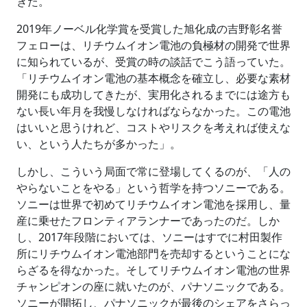
きた。
2019年ノーベル化学賞を受賞した旭化成の吉野彰名誉
フェローは、リチウムイオン電池の負極材の開発で世界
に知られているが、受賞の時の談話でこう語っていた。
「リチウムイオン電池の基本概念を確立し、必要な素材
開発にも成功してきたが、実用化されるまでには途方も
ない長い年月を我慢しなければならなかった。この電池
はいいと思うけれど、コストやリスクを考えれば使えな
い、という人たちが多かった」。
しかし、こういう局面で常に登場してくるのが、「人の
やらないことをやる」という哲学を持つソニーである。
ソニーは世界で初めてリチウムイオン電池を採用し、量
産に乗せたフロンティアランナーであったのだ。しか
し、2017年段階においては、ソニーはすでに村田製作
所にリチウムイオン電池部門を売却するということにな
らざるを得なかった。そしてリチウムイオン電池の世界
チャンピオンの座に就いたのが、パナソニックである。
ソニーが開拓し、パナソニックが最後のシェアをさらっ