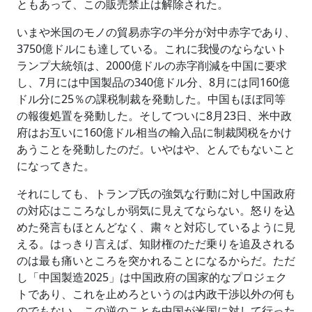
ともあって、この販売禁止は解除された。
いまや米国のモノの貿易赤字の半分が対中赤字であり、
3750億ドルにも達している。これに我慢のならないト
ランプ大統領は、2000億ドルの赤字削減を中国に要求
し、7月には中国製品の340億ドル分、8月には同160億
ドル分に25％の課税制裁を発動した。中国もほぼ同等
の報復処置を発動した。そしてついに8月23日、米中政
府はお互いに160億ドル相当の輸入品に制裁関税をかけ
あうことを発動したのだ。いやはや、とんでもないこと
になってきた。
それにしても、トランプ氏の強気な行動に対し中国政府
の対応はこころなしか弱気に見えてならない。怒りを込
めた発言もほとんどなく、粛々と対応しているように見
える。はっきり言えば、知財権のただ乗りを追及される
のは最も痛いところを突かれることになるからだ。ただ
し「中国製造2025」は中国政府の国家的なプロジェク
トであり、これを止めろというのは内政干渉以外の何も
のでもない。この逆のことを中国が米国に対して行った