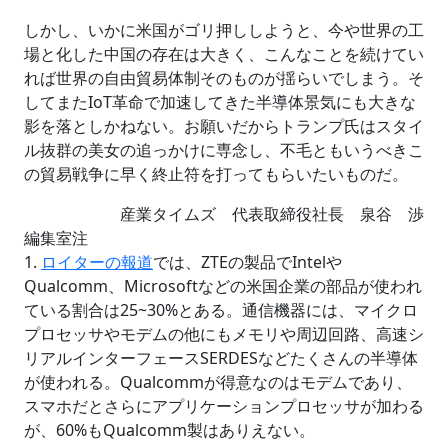
しかし、いかに米国がゴリ押ししようと、今や世界の工
場と化した中国の存在は大きく、こんなことを続けてい
れば世界の自由貿易体制そのものが揺らいでしまう。そ
してまたIoT革命で加速してきた半導体景気にも大きな
影を落としかねない。お願いだからトランプ氏はスタイ
ル抜群の美女の追っかけに専念し、不毛ともいうべきこ
の貿易戦争に早く終止符を打ってもらいたいものだ。
産業タイムズ 代表取締役社長 泉谷 渉
編集室注
1.
ロイターの報道
では、ZTEの製品でIntelや
Qualcomm、Microsoftなどの米国企業の部品が使われ
ている割合は25~30%とある。通信機器には、マイクロ
プロセッサやモデムの他にもメモリや周辺回路、高速シ
リアルインターフェースSERDESなどたくさんの半導体
が使われる。Qualcommが得意なのはモデムであり、
スマホだとさらにアプリケーションプロセッサが加わる
が、60%もQualcomm製はありえない。