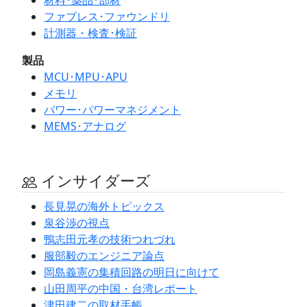
ファブレス･ファウンドリ
計測器・検査･検証
製品
MCU･MPU･APU
メモリ
パワー･パワーマネジメント
MEMS･アナログ
インサイダーズ
長見晃の海外トピックス
泉谷渉の視点
鴨志田元孝の技術つれづれ
服部毅のエンジニア論点
岡島義憲の集積回路の明日に向けて
山田周平の中国・台湾レポート
津田建二の取材手帳