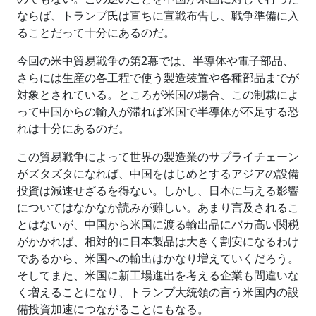
ならば、トランプ氏は直ちに宣戦布告し、戦争準備に入
ることだって十分にあるのだ。
今回の米中貿易戦争の第2幕では、半導体や電子部品、
さらには生産の各工程で使う製造装置や各種部品までが
対象とされている。ところが米国の場合、この制裁によ
って中国からの輸入が滞れば米国で半導体が不足する恐
れは十分にあるのだ。
この貿易戦争によって世界の製造業のサプライチェーン
がズタズタになれば、中国をはじめとするアジアの設備
投資は減速せざるを得ない。しかし、日本に与える影響
についてはなかなか読みが難しい。あまり言及されるこ
とはないが、中国から米国に渡る輸出品にバカ高い関税
がかかれば、相対的に日本製品は大きく割安になるわけ
であるから、米国への輸出はかなり増えていくだろう。
そしてまた、米国に新工場進出を考える企業も間違いな
く増えることになり、トランプ大統領の言う米国内の設
備投資加速につながることにもなる。