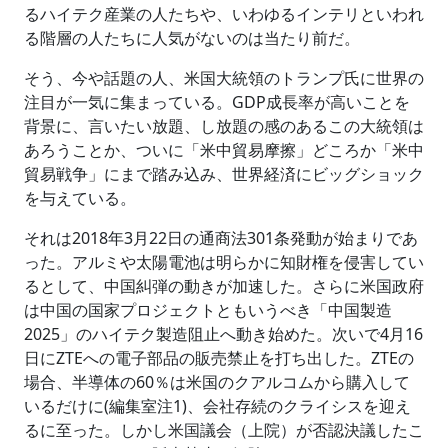
るハイテク産業の人たちや、いわゆるインテリといわれ
る階層の人たちに人気がないのは当たり前だ。
そう、今や話題の人、米国大統領のトランプ氏に世界の
注目が一気に集まっている。GDP成長率が高いことを
背景に、言いたい放題、し放題の感のあるこの大統領は
あろうことか、ついに「米中貿易摩擦」どころか「米中
貿易戦争」にまで踏み込み、世界経済にビッグショック
を与えている。
それは2018年3月22日の通商法301条発動が始まりであ
った。アルミや太陽電池は明らかに知財権を侵害してい
るとして、中国糾弾の動きが加速した。さらに米国政府
は中国の国家プロジェクトともいうべき「中国製造
2025」のハイテク製造阻止へ動き始めた。次いで4月16
日にZTEへの電子部品の販売禁止を打ち出した。ZTEの
場合、半導体の60％は米国のクアルコムから購入して
いるだけに(編集室注1)、会社存続のクライシスを迎え
るに至った。しかし米国議会（上院）が否認決議したこ