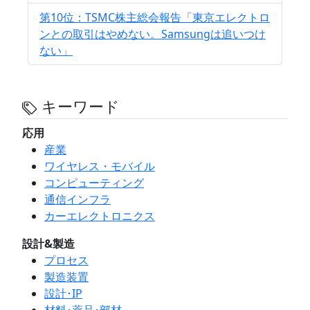
第10位：TSMC株主総会報告「東京エレクトロ
ンとの取引はやめない。Samsungは追いつけ
ない」
キーワード
応用
産業
ワイヤレス・モバイル
コンピューティング
通信インフラ
カーエレクトロニクス
設計&製造
プロセス
製造装置
設計･IP
材料･薬品･部材