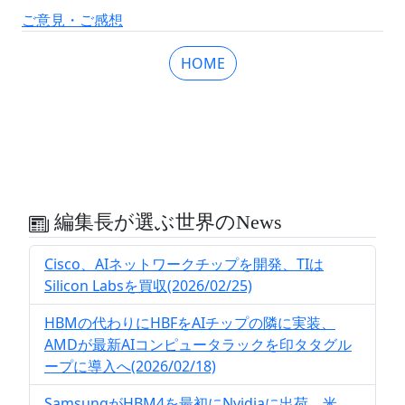
ご意見・ご感想
HOME
編集長が選ぶ世界のNews
Cisco、AIネットワークチップを開発、TIは
Silicon Labsを買収(2026/02/25)
HBMの代わりにHBFをAIチップの隣に実装、
AMDが最新AIコンピュータラックを印タタグル
ープに導入へ(2026/02/18)
SamsungがHBM4を最初にNvidiaに出荷、米