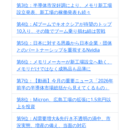
第3位：半導体市況好調により、メモリ新工場
設立発表、新工場の稼働発表も続々
第4位：AIブームでキオクシアが待望のトップ
10入り、その陰でブーム乗り損ね組は苦戦
第5位：日本に対する恩義から日本企業・団体
とのパートナーシップを重視するNvidia
第6位：メモリメーカーが新工場設立へ動く、
メモリだけではなく成熟品も品薄に
第7位：【動画】今月の重要ニュース「2026年
前半の半導体市場総括から見えてくるもの」
第8位：Micron、広島工場の拡張に1.5兆円以
上を投資
第9位：AI需要増大&先行き不透明の渦中、市
況実態、増産の備え、当面の対応