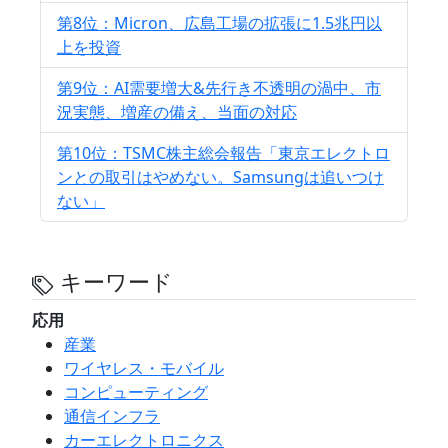
第8位：Micron、広島工場の拡張に1.5兆円以
上を投資
第9位：AI需要増大&先行き不透明の渦中、市
況実態、増産の備え、当面の対応
第10位：TSMC株主総会報告「東京エレクトロ
ンとの取引はやめない。Samsungは追いつけ
ない」
キーワード
応用
産業
ワイヤレス・モバイル
コンピューティング
通信インフラ
カーエレクトロニクス