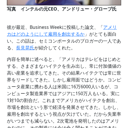
写真 インテルの元CEO、アンドリュー・グローブ氏
彼が最近、Business Weekに投稿した論文、「
アメリ
カはどのようにして雇用を創出するか
」がとても面白
い。この話は、セミコンポータルのブロガーの一人であ
る、
長見晃氏
が紹介してくれた。
内容を簡単に述べると、「アメリカはテレビをはじめと
する、さまざまなハイテクを生み出し、常に付加価値の
高い産業を追求してきた。その結果ハイテクでは常に世
界をリードしてきた。しかし雇用面ではどうか。コンピ
ュータ産業に携わる人は米国に16万6000人いるが、コ
ンピュータ製造業界ではアジアに150万人もいる。実に
1対10の割合だ。これまでアメリカがハイテクを創出、
市場を創出という形で経済を発展させてきた。しかし、
雇用を創出するという視点が欠けていた。だから失業率
がいつまでも減らない。2次電池を発明したのはアメリ
カなのに、その製造には今は全く関わることができな