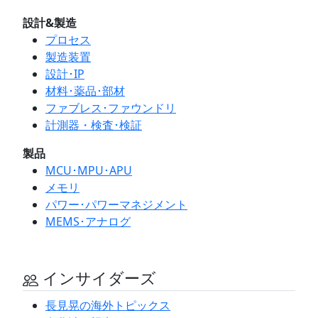
設計&製造
プロセス
製造装置
設計･IP
材料･薬品･部材
ファブレス･ファウンドリ
計測器・検査･検証
製品
MCU･MPU･APU
メモリ
パワー･パワーマネジメント
MEMS･アナログ
インサイダーズ
長見晃の海外トピックス