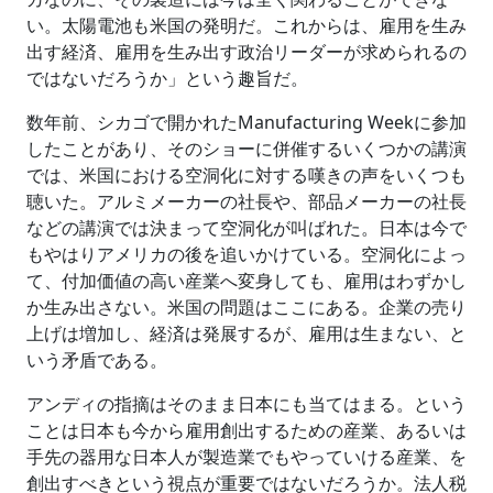
い。太陽電池も米国の発明だ。これからは、雇用を生み
出す経済、雇用を生み出す政治リーダーが求められるの
ではないだろうか」という趣旨だ。
数年前、シカゴで開かれたManufacturing Weekに参加
したことがあり、そのショーに併催するいくつかの講演
では、米国における空洞化に対する嘆きの声をいくつも
聴いた。アルミメーカーの社長や、部品メーカーの社長
などの講演では決まって空洞化が叫ばれた。日本は今で
もやはりアメリカの後を追いかけている。空洞化によっ
て、付加価値の高い産業へ変身しても、雇用はわずかし
か生み出さない。米国の問題はここにある。企業の売り
上げは増加し、経済は発展するが、雇用は生まない、と
いう矛盾である。
アンディの指摘はそのまま日本にも当てはまる。という
ことは日本も今から雇用創出するための産業、あるいは
手先の器用な日本人が製造業でもやっていける産業、を
創出すべきという視点が重要ではないだろうか。法人税