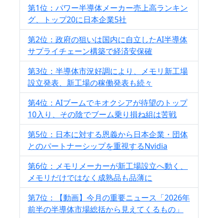
第1位：パワー半導体メーカー売上高ランキン
グ、トップ20に日本企業5社
第2位：政府の狙いは国内に自立したAI半導体
サプライチェーン構築で経済安保確
第3位：半導体市況好調により、メモリ新工場
設立発表、新工場の稼働発表も続々
第4位：AIブームでキオクシアが待望のトップ
10入り、その陰でブーム乗り損ね組は苦戦
第5位：日本に対する恩義から日本企業・団体
とのパートナーシップを重視するNvidia
第6位：メモリメーカーが新工場設立へ動く、
メモリだけではなく成熟品も品薄に
第7位：【動画】今月の重要ニュース「2026年
前半の半導体市場総括から見えてくるもの」