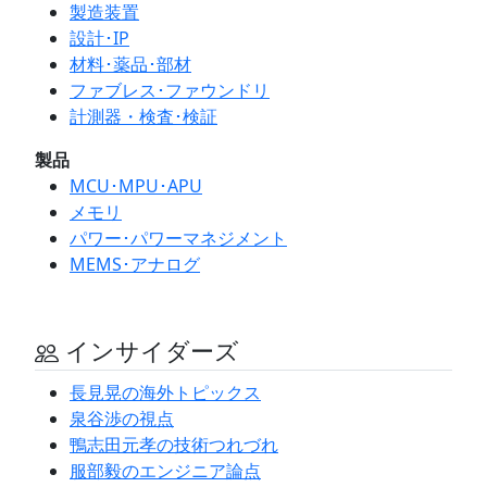
製造装置
設計･IP
材料･薬品･部材
ファブレス･ファウンドリ
計測器・検査･検証
製品
MCU･MPU･APU
メモリ
パワー･パワーマネジメント
MEMS･アナログ
インサイダーズ
長見晃の海外トピックス
泉谷渉の視点
鴨志田元孝の技術つれづれ
服部毅のエンジニア論点