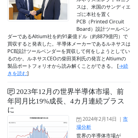
スは、米国のサンディエ
ゴに本社を置く
PCB（Printed Circuit
Board）設計ツールベン
ダーであるAltium社を約91豪億ドル（約8879億円）で
買収すると発表した。半導体メーカーであるルネサスは
PCB設計ツールベンダーを買収して何をしようとしてい
るのか。ルネサスCEOの柴田英利氏の発言とAltiumの
製品ポートフォリオから読み解くことができる。 [
→続
きを読む
]
2023年12月の世界半導体市場、前
年同月比19%成長、4カ月連続プラス
に
2024年2月14日 ｜
市
場分析
世界の半導体市場が