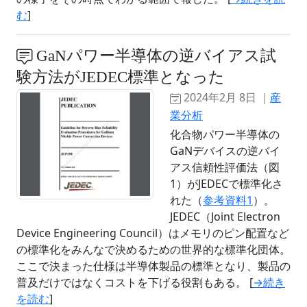
む
]
GaNパワー半導体の逆バイアス試
験方法がJEDEC標準となった
2024年2月 8日 ｜
産
業分析
化合物パワー半導体の
GaNデバイスの逆バイ
アス信頼性評価法（図
1）がJEDECで標準化さ
れた（
参考資料1
）。
JEDEC（Joint Electron
Device Engineering Council）はメモリのピン配置など
の標準化をみんなで決めるための世界的な標準化団体。
ここで決まった仕様は半導体製品の標準となり、製品の
普及だけではなくコストを下げる役割もある。 [
→続き
を読む
]