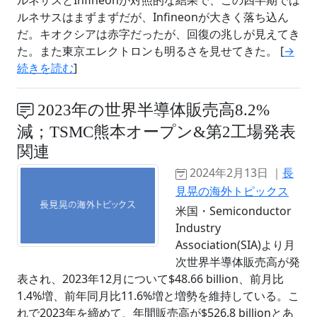
ルネサスとInfineonが対照的な結果で、この四半期では
ルネサスはまずまずだが、Infineonが大きく落ち込ん
だ。キオクシアは赤字だったが、回復の兆しが見えてき
た。また東京エレクトロンも明るさを見せてきた。 [
→
続きを読む
]
2023年の世界半導体販売高8.2%
減；TSMC熊本オープン&第2工場発表
関連
2024年2月13日 ｜
長
見晃の海外トピックス
米国・Semiconductor
Industry
Association(SIA)より月
次世界半導体販売高が発
表され、2023年12月について$48.66 billion、前月比
1.4%増、前年同月比11.6%増と増勢を維持している。こ
れで2023年を締めて、年間販売高が$526.8 billionとあ