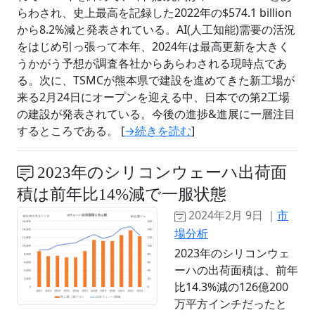
らわされ、史上最高を記録した2022年の$574.1 billion
から8.2%減と発表されている。AI(人工知能)需要の活況
をはじめ引っ張って本年、2024年は最高更新を大きく
うかがう予想が調査各社からあらわされる現時点であ
る。次に、TSMCが熊本県で建設を進めてきた新工場が
来る2月24日にオープンを迎える中、日本での第2工場
の建設が発表されている。今後の進捗&進展に一層注目
するところである。 [
→続きを読む
]
2023年のシリコンウェーハ出荷面
積は前年比14%減で一服状態
2024年2月 9日 ｜
市
場分析
2023年のシリコンウェ
ーハの出荷面積は、前年
比14.3%減の126億200
万平方インチだったと