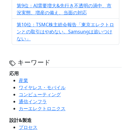
第9位：AI需要増大&先行き不透明の渦中、市
況実態、増産の備え、当面の対応
第10位：TSMC株主総会報告「東京エレクトロ
ンとの取引はやめない。Samsungは追いつけ
ない」
キーワード
応用
産業
ワイヤレス・モバイル
コンピューティング
通信インフラ
カーエレクトロニクス
設計&製造
プロセス