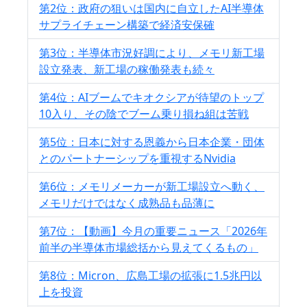
第2位：政府の狙いは国内に自立したAI半導体
サプライチェーン構築で経済安保確
第3位：半導体市況好調により、メモリ新工場
設立発表、新工場の稼働発表も続々
第4位：AIブームでキオクシアが待望のトップ
10入り、その陰でブーム乗り損ね組は苦戦
第5位：日本に対する恩義から日本企業・団体
とのパートナーシップを重視するNvidia
第6位：メモリメーカーが新工場設立へ動く、
メモリだけではなく成熟品も品薄に
第7位：【動画】今月の重要ニュース「2026年
前半の半導体市場総括から見えてくるもの」
第8位：Micron、広島工場の拡張に1.5兆円以
上を投資