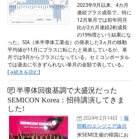
2023年9月以来、4カ月
連続プラス成長で、特に
12月単月では前年同月
比が2カ月連続2桁成長
の19%増という結果にな
った。SIA（米半導体工業会）の発表した3ヵ月の移動
平均値が11月にプラスに転じたと発表しているが、単
月では9月からプラスになっている。セミコンポータル
では過去に引きずられない単月の金額で表している。
[
→続きを読む
]
半導体回復基調で大盛況だった
SEMICON Korea：招待講演してきま
した!
2024年2月14日 ｜
服
部毅のエンジニア論点
米SEMI主催の韓国にお