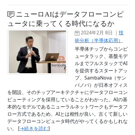
ニューロAIはデータフローコンピ
ュータに乗ってくる時代になるか
2024年2月 8日 ｜
技
術分析（半導体応用）
半導体チップからコンピ
ュータラック、基盤モデ
ルまでフルスタックでAI
を提供するスタートアッ
プ、SambaNova（サン
バノバ）が日本オフィス
を開設、そのチップアーキテクチャにデータフローコン
ピューティングを採用していることがわかった。AIの基
本的なモデルであるニューラルネットワークもデータフ
ロー方式であるため、AIとは相性が良い。古くて新しい
データフローコンピュータ時代がやってくるかもしれな
い。 [
→続きを読む
]