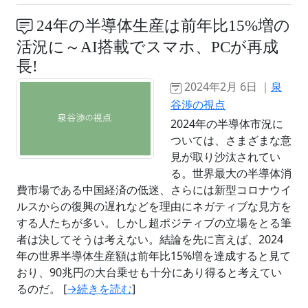
24年の半導体生産は前年比15%増の
活況に～AI搭載でスマホ、PCが再成
長!
2024年2月 6日 ｜
泉
谷渉の視点
2024年の半導体市況に
ついては、さまざまな意
見が取り沙汰されてい
る。世界最大の半導体消
費市場である中国経済の低迷、さらには新型コロナウイ
ルスからの復興の遅れなどを理由にネガティブな見方を
する人たちが多い。しかし超ポジティブの立場をとる筆
者は決してそうは考えない。結論を先に言えば、2024
年の世界半導体生産額は前年比15%増を達成すると見て
おり、90兆円の大台乗せも十分にあり得ると考えてい
るのだ。 [
→続きを読む
]