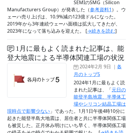
SEMIのSMG（Silicon
Manufacturers Group）が発表した（
参考資料1
）。ウ
ェーハ売り上げは、10.9%減の123億ドルになった。
2019年から3年連続ウェーハ面積は拡大してきたが、
2023年になって落ち込みを迎えた。 [
→続きを読む
]
1月に最もよく読まれた記事は、能
登大地震による半導体関連工場の状況
2024年2月 9日 ｜
各
月のトップ5
2024年1月に最もよく読
まれた記事は、「
元日の
能登半島地震、半導体工
場やシリコン結晶工場は
現時点で影響少ない
」であった。1月1日午後4時10分に
起きた能登半島大地震は、居住者と共に半導体関係工場
も被災した。正月休み明けにいち早く、半導体関係工場
の様子をその時点でわかる範囲で報じた。 [
→続きを読