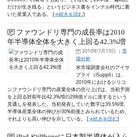
だけが生き残る」というビジネス書をインテル時代に書
いた産業人である。 [
→続きを読む
]
ファウンドリ専門の成長率は2010
年半導体全体を大きく上回る42.3%増
2010年7月13日 ｜
市
場分析
米市場調査会社のアイサ
プライ（iSuppli）は、
2010年におけるシリコ
ンファウンドリ専門の産業全体の売り上げは、当初予測
を上回る対前年比42.3%増の298億ドルに達するという
見通しを発表した。当初発表していた数字は39.5%増。
半導体産業全体の伸びが30%前後とみられているため、
それよりも高い伸びを示している。 [
→続きを読む
]
iPad やiPhoneに日本製半導体が入ら