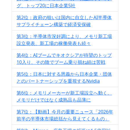
グ、トップ20に日本企業5社
第2位：政府の狙いは国内に自立したAI半導体
サプライチェーン構築で経済安保確
第3位：半導体市況好調により、メモリ新工場
設立発表、新工場の稼働発表も続々
第4位：AIブームでキオクシアが待望のトップ
10入り、その陰でブーム乗り損ね組は苦戦
第5位：日本に対する恩義から日本企業・団体
とのパートナーシップを重視するNvidia
第6位：メモリメーカーが新工場設立へ動く、
メモリだけではなく成熟品も品薄に
第7位：【動画】今月の重要ニュース「2026年
前半の半導体市場総括から見えてくるもの」