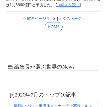
は1兆8660億円と予測した。 [
→続きを読む
]
<<前のページ
1
| 2 |
3
次のページ »
HOME
編集長が選ぶ世界のNews
2026年7月のトップ10記事
第1位：パワー半導体メーカー売上高ランキン