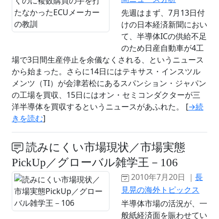
先週はまず、7月13日付
けの日本経済新聞におい
て、半導体ICの供給不足
のため日産自動車が4工
場で3日間生産停止を余儀なくされる、というニュース
から始まった。さらに14日にはテキサス・インスツル
メンツ（TI）が会津若松にあるスパンション・ジャパン
の工場を買収、15日にはオン・セミコンダクターが三
洋半導体を買収するというニュースがあふれた。 [
→続
きを読む
]
読みにくい市場現状／市場実態
PickUp／グローバル雑学王－106
2010年7月20日 ｜
長
見晃の海外トピックス
半導体市場の活況が、一
般紙経済面を賑わせてい