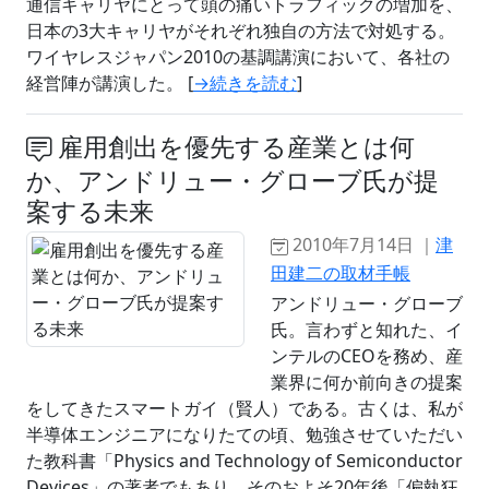
通信キャリヤにとって頭の痛いトラフィックの増加を、
日本の3大キャリヤがそれぞれ独自の方法で対処する。
ワイヤレスジャパン2010の基調講演において、各社の
経営陣が講演した。 [
→続きを読む
]
雇用創出を優先する産業とは何
か、アンドリュー・グローブ氏が提
案する未来
2010年7月14日 ｜
津
田建二の取材手帳
アンドリュー・グローブ
氏。言わずと知れた、イ
ンテルのCEOを務め、産
業界に何か前向きの提案
をしてきたスマートガイ（賢人）である。古くは、私が
半導体エンジニアになりたての頃、勉強させていただい
た教科書「Physics and Technology of Semiconductor
Devices」の著者でもあり、そのおよそ20年後「偏執狂