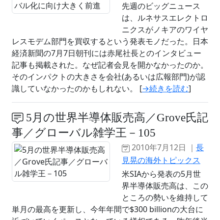
先週のビッグニュース
は、ルネサスエレクトロ
ニクスがノキアのワイヤ
レスモデム部門を買収するという発表モノだった。日本
経済新聞の7月7日朝刊には赤尾社長とのインタビュー
記事も掲載された。なぜ記者会見を開かなかったのか。
そのインパクトの大きさを会社(あるいは広報部門)が認
識していなかったのかもしれない。 [
→続きを読む
]
5月の世界半導体販売高／Grove氏記
事／グローバル雑学王－105
2010年7月12日 ｜
長
見晃の海外トピックス
米SIAから発表の5月世
界半導体販売高は、この
ところの勢いを維持して
単月の最高を更新し、今年年間で$300 billionの大台に