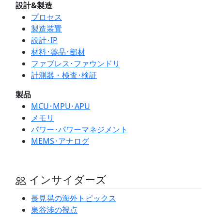
設計&製造
プロセス
製造装置
設計･IP
材料･薬品･部材
ファブレス･ファウンドリ
計測器・検査･検証
製品
MCU･MPU･APU
メモリ
パワー･パワーマネジメント
MEMS･アナログ
インサイダーズ
長見晃の海外トピックス
泉谷渉の視点