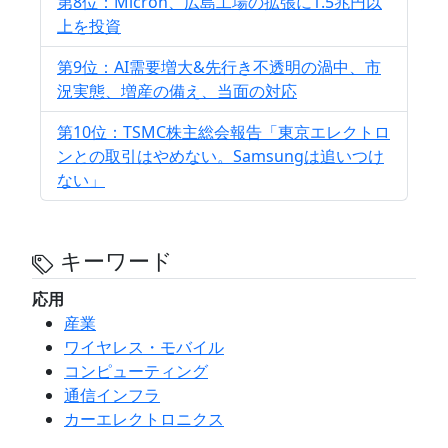
第8位：Micron、広島工場の拡張に1.5兆円以
上を投資
第9位：AI需要増大&先行き不透明の渦中、市
況実態、増産の備え、当面の対応
第10位：TSMC株主総会報告「東京エレクトロ
ンとの取引はやめない。Samsungは追いつけ
ない」
キーワード
応用
産業
ワイヤレス・モバイル
コンピューティング
通信インフラ
カーエレクトロニクス