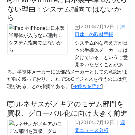
ない理由：システム指向ではないか
ら
2010年7月12日 ｜
津
田建二の取材手帳
システム的な考え方が日
本の半導体メーカーには
欠けている、というご意
見をいただくことがあ
る。半導体メーカーには部品メーカーとしての意識がま
だ強く残っており、これでSoCビジネスを行うのには無
理がある、との指摘である。 [
→続きを読む
]
ルネサスがノキアのモデム部門を
買収、グローバル化に向け大きく前進
2010年7月12日 ｜
週
間ニュース分析