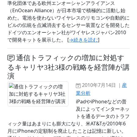
準化団体である欧州エンオーシャンアライアンス
（EnOcean Alliance）が日本市場で積極的に活動し始
めた。電池を使わないワイヤレスのリモコンや自動的に
ビルの伝統を点滅消去するセンサー装置などを開発した
ドイツのエンオーシャン社がワイヤレスジャパン2010
で開発キットを展示した。 [
→続きを読む
]
通信トラフィックの増加に対処す
るキャリヤ3社3様の戦略を経営陣が講
演
2010年7月14日 ｜
産
業分析
iPadやiPhoneなどの普
及によってインターネッ
トを通るデータのトラフ
ィック量はあまりにも膨大になり、米AT&Tが2010年6
月にiPhoneの定額制を廃止したことは記憶に新しい。