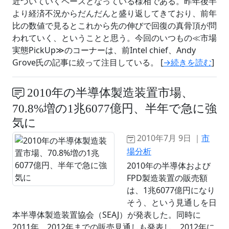
近づいていくペースとなっている様相である。昨年後半
より経済不況からだんだんと盛り返してきており、前年
比の数値で見るとこれから先の伸びで回復の真骨頂が問
われていく、ということと思う。今回のいつもの≪市場
実態PickUp≫のコーナーは、前Intel chief、Andy
Grove氏の記事に絞って注目している。 [
→続きを読む
]
2010年の半導体製造装置市場、
70.8%増の1兆6077億円、半年で急に強
気に
2010年7月 9日 ｜
市
場分析
2010年の半導体および
FPD製造装置の販売額
は、1兆6077億円になり
そう、という見通しを日
本半導体製造装置協会（SEAJ）が発表した。同時に
2011年、2012年までの販売見通しも発表し、2012年に