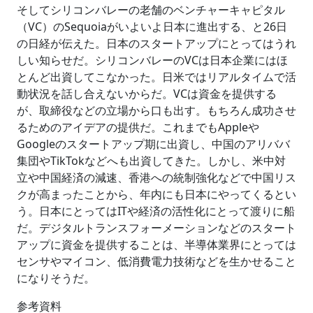
そしてシリコンバレーの老舗のベンチャーキャピタル
（VC）のSequoiaがいよいよ日本に進出する、と26日
の日経が伝えた。日本のスタートアップにとってはうれ
しい知らせだ。シリコンバレーのVCは日本企業にはほ
とんど出資してこなかった。日米ではリアルタイムで活
動状況を話し合えないからだ。VCは資金を提供する
が、取締役などの立場から口も出す。もちろん成功させ
るためのアイデアの提供だ。これまでもAppleや
Googleのスタートアップ期に出資し、中国のアリババ
集団やTikTokなどへも出資してきた。しかし、米中対
立や中国経済の減速、香港への統制強化などで中国リス
クが高まったことから、年内にも日本にやってくるとい
う。日本にとってはITや経済の活性化にとって渡りに船
だ。デジタルトランスフォーメーションなどのスタート
アップに資金を提供することは、半導体業界にとっては
センサやマイコン、低消費電力技術などを生かせること
になりそうだ。
参考資料