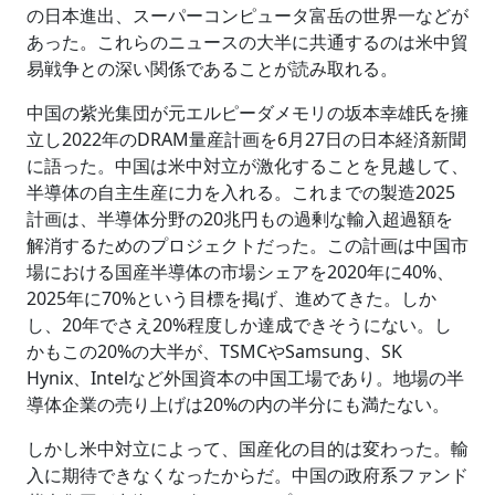
の日本進出、スーパーコンピュータ富岳の世界一などが
あった。これらのニュースの大半に共通するのは米中貿
易戦争との深い関係であることが読み取れる。
中国の紫光集団が元エルピーダメモリの坂本幸雄氏を擁
立し2022年のDRAM量産計画を6月27日の日本経済新聞
に語った。中国は米中対立が激化することを見越して、
半導体の自主生産に力を入れる。これまでの製造2025
計画は、半導体分野の20兆円もの過剰な輸入超過額を
解消するためのプロジェクトだった。この計画は中国市
場における国産半導体の市場シェアを2020年に40%、
2025年に70%という目標を掲げ、進めてきた。しか
し、20年でさえ20%程度しか達成できそうにない。し
かもこの20%の大半が、TSMCやSamsung、SK
Hynix、Intelなど外国資本の中国工場であり。地場の半
導体企業の売り上げは20%の内の半分にも満たない。
しかし米中対立によって、国産化の目的は変わった。輸
入に期待できなくなったからだ。中国の政府系ファンド