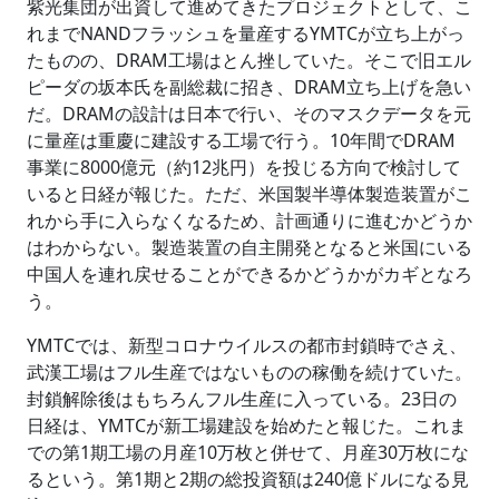
紫光集団が出資して進めてきたプロジェクトとして、こ
れまでNANDフラッシュを量産するYMTCが立ち上がっ
たものの、DRAM工場はとん挫していた。そこで旧エル
ピーダの坂本氏を副総裁に招き、DRAM立ち上げを急い
だ。DRAMの設計は日本で行い、そのマスクデータを元
に量産は重慶に建設する工場で行う。10年間でDRAM
事業に8000億元（約12兆円）を投じる方向で検討して
いると日経が報じた。ただ、米国製半導体製造装置がこ
れから手に入らなくなるため、計画通りに進むかどうか
はわからない。製造装置の自主開発となると米国にいる
中国人を連れ戻せることができるかどうかがカギとなろ
う。
YMTCでは、新型コロナウイルスの都市封鎖時でさえ、
武漢工場はフル生産ではないものの稼働を続けていた。
封鎖解除後はもちろんフル生産に入っている。23日の
日経は、YMTCが新工場建設を始めたと報じた。これま
での第1期工場の月産10万枚と併せて、月産30万枚にな
るという。第1期と2期の総投資額は240億ドルになる見