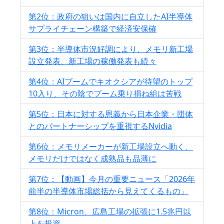
第2位：政府の狙いは国内に自立したAI半導体
サプライチェーン構築で経済安保確
第3位：半導体市況好調により、メモリ新工場
設立発表、新工場の稼働発表も続々
第4位：AIブームでキオクシアが待望のトップ
10入り、その陰でブーム乗り損ね組は苦戦
第5位：日本に対する恩義から日本企業・団体
とのパートナーシップを重視するNvidia
第6位：メモリメーカーが新工場設立へ動く、
メモリだけではなく成熟品も品薄に
第7位：【動画】今月の重要ニュース「2026年
前半の半導体市場総括から見えてくるもの」
第8位：Micron、広島工場の拡張に1.5兆円以
上を投資