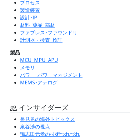
プロセス
製造装置
設計･IP
材料･薬品･部材
ファブレス･ファウンドリ
計測器・検査･検証
製品
MCU･MPU･APU
メモリ
パワー･パワーマネジメント
MEMS･アナログ
インサイダーズ
長見晃の海外トピックス
泉谷渉の視点
鴨志田元孝の技術つれづれ