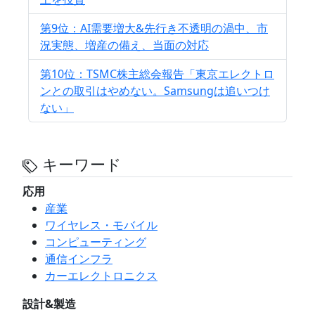
第9位：AI需要増大&先行き不透明の渦中、市
況実態、増産の備え、当面の対応
第10位：TSMC株主総会報告「東京エレクトロ
ンとの取引はやめない。Samsungは追いつけ
ない」
キーワード
応用
産業
ワイヤレス・モバイル
コンピューティング
通信インフラ
カーエレクトロニクス
設計&製造