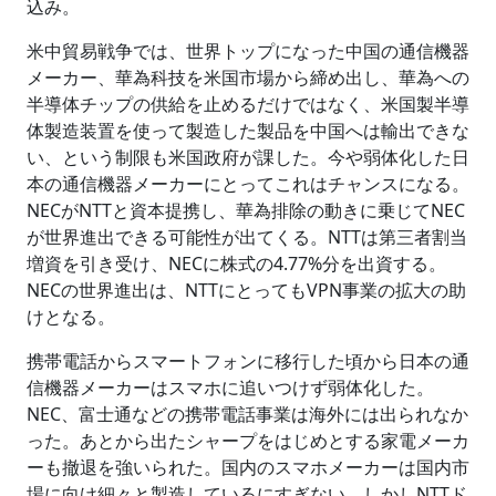
込み。
米中貿易戦争では、世界トップになった中国の通信機器
メーカー、華為科技を米国市場から締め出し、華為への
半導体チップの供給を止めるだけではなく、米国製半導
体製造装置を使って製造した製品を中国へは輸出できな
い、という制限も米国政府が課した。今や弱体化した日
本の通信機器メーカーにとってこれはチャンスになる。
NECがNTTと資本提携し、華為排除の動きに乗じてNEC
が世界進出できる可能性が出てくる。NTTは第三者割当
増資を引き受け、NECに株式の4.77%分を出資する。
NECの世界進出は、NTTにとってもVPN事業の拡大の助
けとなる。
携帯電話からスマートフォンに移行した頃から日本の通
信機器メーカーはスマホに追いつけず弱体化した。
NEC、富士通などの携帯電話事業は海外には出られなか
った。あとから出たシャープをはじめとする家電メーカ
ーも撤退を強いられた。国内のスマホメーカーは国内市
場に向け細々と製造しているにすぎない。しかしNTTド