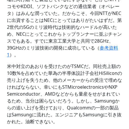
コモやKDDI、ソフトバンクなどの通信業者（オペレー
タ）はみんな潤っていた。だからこそ、今回NTTがNEC
に出資することはNECにとってはありがたいはずだ。第
2世代の5Gのミリ波時代は技術的なハードルが高いた
め、NECにとってこれからトップランナーに並ぶチャン
スでもある。すでに東京工業大学と共同で28GHz、
39GHzのミリ波技術の開発に成功している（
参考資料
1
）。
米中対立のあおりを受けたのがTSMCだ。同社売上額の
10数%を占めていた華為の半導体設計子会社HiSiliconの
売り上げを失うため、他のメーカーからの受注で埋めな
ければならない。幸いにもSTMicroelectronicsやNXP
Semiconductor、AMDなどからも量産をせがまれてい
るため、当分は困らないだろう。しかし、Samsungか
らの追い上げを受けており、Qualcommの一部の製品
はSamsungに流れた。エンジニアもSamsungに引き抜
かれた。油断できない。