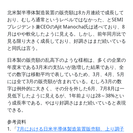
北米製半導体製造装置の販売額は8カ月連続で成長して
おり、むしろ通常というレベルではなかった、とSEMI
プレジデント兼CEOのAjit Manocha氏は述べており、8
月はやや軟化したように見える。しかし、前年同月比で
見る限り大きく成長しており、好調さはまだ続いている
と同氏は言う。
日本製の販売額の乱高下のような様相は、多くの企業の
年度末である3月末の支払いが急増した結果であり、全
ての数字は移動平均で表しているため、3月、4月、5月
には全て3月の販売額が含まれている。むしろ3月の数
字は例外的に大きく、その分を外した6月、7月8月は一
見低下したように見えるが、1年前よりは28～38%とい
う成長率である。やはり好調さはまだ続いていると表現
できる。
参考資料
1. 「
7月における日米半導体製造装置販売額、上り調子