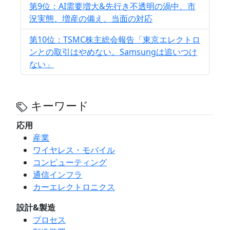
第9位：AI需要増大&先行き不透明の渦中、市
況実態、増産の備え、当面の対応
第10位：TSMC株主総会報告「東京エレクトロ
ンとの取引はやめない。Samsungは追いつけ
ない」
キーワード
応用
産業
ワイヤレス・モバイル
コンピューティング
通信インフラ
カーエレクトロニクス
設計&製造
プロセス