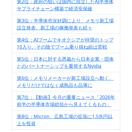
第2位：政府の狙いは国内に自立したAI半導体
サプライチェーン構築で経済安保確
第3位：半導体市況好調により、メモリ新工場
設立発表、新工場の稼働発表も続々
第4位：AIブームでキオクシアが待望のトップ
10入り、その陰でブーム乗り損ね組は苦戦
第5位：日本に対する恩義から日本企業・団体
とのパートナーシップを重視するNvidia
第6位：メモリメーカーが新工場設立へ動く、
メモリだけではなく成熟品も品薄に
第7位：【動画】今月の重要ニュース「2026年
前半の半導体市場総括から見えてくるもの」
第8位：Micron、広島工場の拡張に1.5兆円以
上を投資