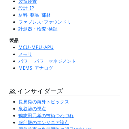
製造装置
設計･IP
材料･薬品･部材
ファブレス･ファウンドリ
計測器・検査･検証
製品
MCU･MPU･APU
メモリ
パワー･パワーマネジメント
MEMS･アナログ
インサイダーズ
長見晃の海外トピックス
泉谷渉の視点
鴨志田元孝の技術つれづれ
服部毅のエンジニア論点