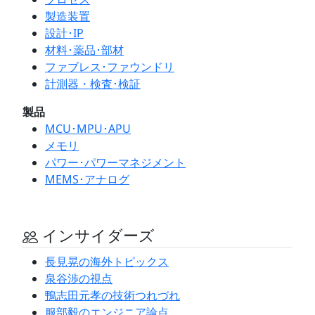
製造装置
設計･IP
材料･薬品･部材
ファブレス･ファウンドリ
計測器・検査･検証
製品
MCU･MPU･APU
メモリ
パワー･パワーマネジメント
MEMS･アナログ
インサイダーズ
長見晃の海外トピックス
泉谷渉の視点
鴨志田元孝の技術つれづれ
服部毅のエンジニア論点