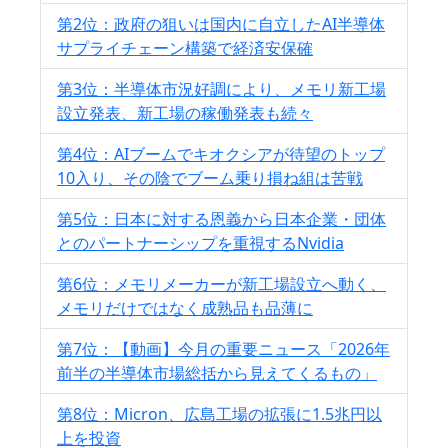
第2位：政府の狙いは国内に自立したAI半導体
サプライチェーン構築で経済安保確
第3位：半導体市況好調により、メモリ新工場
設立発表、新工場の稼働発表も続々
第4位：AIブームでキオクシアが待望のトップ
10入り、その陰でブーム乗り損ね組は苦戦
第5位：日本に対する恩義から日本企業・団体
とのパートナーシップを重視するNvidia
第6位：メモリメーカーが新工場設立へ動く、
メモリだけではなく成熟品も品薄に
第7位：【動画】今月の重要ニュース「2026年
前半の半導体市場総括から見えてくるもの」
第8位：Micron、広島工場の拡張に1.5兆円以
上を投資