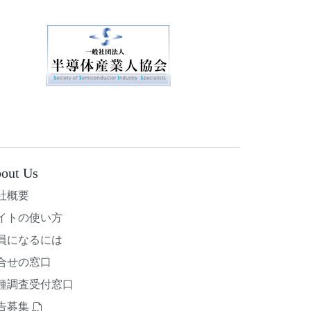
out Us
社概要
イトの使い方
員になるには
合せの窓口
種調査受付窓口
告募集