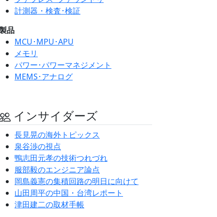
計測器・検査･検証
製品
MCU･MPU･APU
メモリ
パワー･パワーマネジメント
MEMS･アナログ
インサイダーズ
長見晃の海外トピックス
泉谷渉の視点
鴨志田元孝の技術つれづれ
服部毅のエンジニア論点
岡島義憲の集積回路の明日に向けて
山田周平の中国・台湾レポート
津田建二の取材手帳