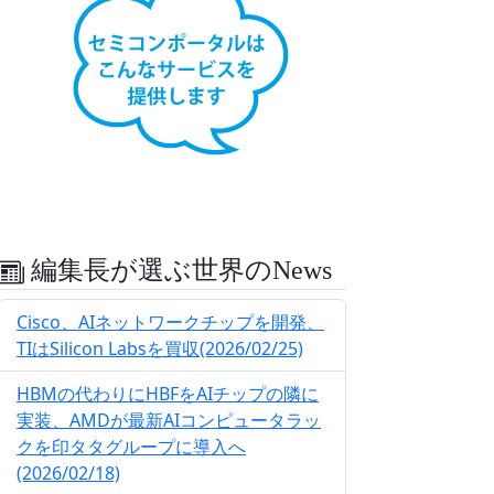
編集長が選ぶ世界のNews
Cisco、AIネットワークチップを開発、
TIはSilicon Labsを買収(2026/02/25)
HBMの代わりにHBFをAIチップの隣に
実装、AMDが最新AIコンピュータラッ
クを印タタグループに導入へ
(2026/02/18)