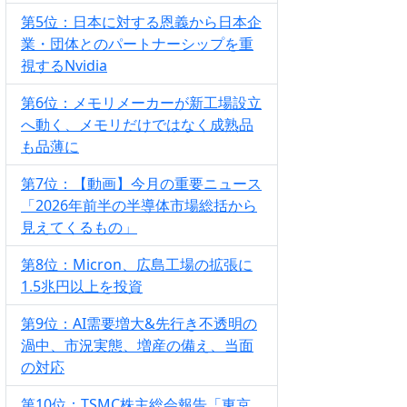
第5位：日本に対する恩義から日本企
業・団体とのパートナーシップを重
視するNvidia
第6位：メモリメーカーが新工場設立
へ動く、メモリだけではなく成熟品
も品薄に
第7位：【動画】今月の重要ニュース
「2026年前半の半導体市場総括から
見えてくるもの」
第8位：Micron、広島工場の拡張に
1.5兆円以上を投資
第9位：AI需要増大&先行き不透明の
渦中、市況実態、増産の備え、当面
の対応
第10位：TSMC株主総会報告「東京