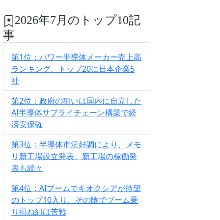
2026年7月のトップ10記
事
第1位：パワー半導体メーカー売上高
ランキング、トップ20に日本企業5
社
第2位：政府の狙いは国内に自立した
AI半導体サプライチェーン構築で経
済安保確
第3位：半導体市況好調により、メモ
リ新工場設立発表、新工場の稼働発
表も続々
第4位：AIブームでキオクシアが待望
のトップ10入り、その陰でブーム乗
り損ね組は苦戦