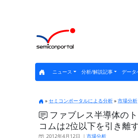
ニュース
分析/解説記事
データ
»
セミコンポータルによる分析
»
市場分析
ファブレス半導体のト
コムは2位以下を引き離
2012年4月12日 ｜
市場分析