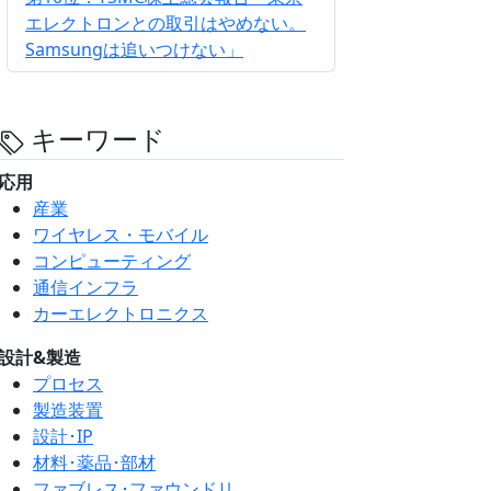
エレクトロンとの取引はやめない。
Samsungは追いつけない」
キーワード
応用
産業
ワイヤレス・モバイル
コンピューティング
通信インフラ
カーエレクトロニクス
設計&製造
プロセス
製造装置
設計･IP
材料･薬品･部材
ファブレス･ファウンドリ