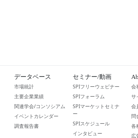
データベース
セミナー/動画
Ab
市場統計
SPIフリーウェビナー
会
主要企業業績
SPIフォーラム
サ
関連学会/コンソシアム
SPIマーケットセミナ
会
ー
イベントカレンダー
問
SPIスケジュール
調査報告書
各
インタビュー
広