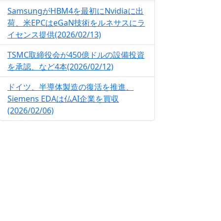
SamsungがHBM4を最初にNvidiaに出
荷、米EPCはeGaN技術をルネサスにラ
イセンス提供(2026/02/13)
TSMC取締役会が450億ドルの設備投資
を承認、など4本(2026/02/12)
ドイツ、半導体製造の復活を推進、
Siemens EDAは仏AI企業を買収
(2026/02/06)