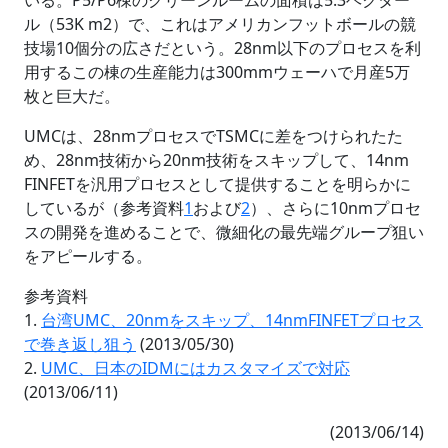
ル（53K m2）で、これはアメリカンフットボールの競
技場10個分の広さだという。28nm以下のプロセスを利
用するこの棟の生産能力は300mmウェーハで月産5万
枚と巨大だ。
UMCは、28nmプロセスでTSMCに差をつけられたた
め、28nm技術から20nm技術をスキップして、14nm
FINFETを汎用プロセスとして提供することを明らかに
しているが（参考資料
1
および
2
）、さらに10nmプロセ
スの開発を進めることで、微細化の最先端グループ狙い
をアピールする。
参考資料
1.
台湾UMC、20nmをスキップ、14nmFINFETプロセス
で巻き返し狙う
(2013/05/30)
2.
UMC、日本のIDMにはカスタマイズで対応
(2013/06/11)
(2013/06/14)