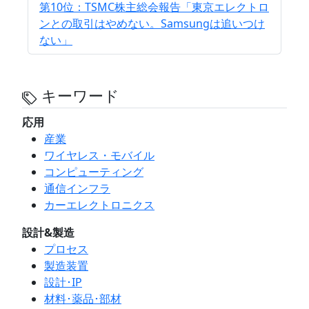
第10位：TSMC株主総会報告「東京エレクトロ
ンとの取引はやめない。Samsungは追いつけ
ない」
キーワード
応用
産業
ワイヤレス・モバイル
コンピューティング
通信インフラ
カーエレクトロニクス
設計&製造
プロセス
製造装置
設計･IP
材料･薬品･部材