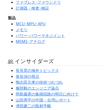
ファブレス･ファウンドリ
計測器・検査･検証
製品
MCU･MPU･APU
メモリ
パワー･パワーマネジメント
MEMS･アナログ
インサイダーズ
長見晃の海外トピックス
泉谷渉の視点
鴨志田元孝の技術つれづれ
服部毅のエンジニア論点
岡島義憲の集積回路の明日に向けて
山田周平の中国・台湾レポート
津田建二の取材手帳