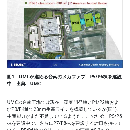
図1 UMCが進める台南のメガファブ P5/P6棟を建設
中 出典：UMC
UMCの台南工場では現在、研究開発棟とP1/P2棟およ
びP3/P4棟で28nm生産ラインを構築しているが(図1)、
生産能力がまだ不足しているようだ。このため、P5/P6
棟を建設中で、さらにP7/P8棟を建設する計画も持って
いる。P5/P6棟のクリーンルームの面積は5.3ヘクター