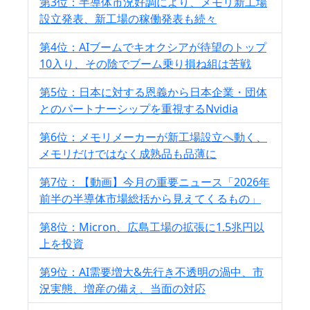
第3位：半導体市況好調により、メモリ新工場
設立発表、新工場の稼働発表も続々
第4位：AIブームでキオクシアが待望のトップ
10入り、その陰でブーム乗り損ね組は苦戦
第5位：日本に対する恩義から日本企業・団体
とのパートナーシップを重視するNvidia
第6位：メモリメーカーが新工場設立へ動く、
メモリだけではなく成熟品も品薄に
第7位：【動画】今月の重要ニュース「2026年
前半の半導体市場総括から見えてくるもの」
第8位：Micron、広島工場の拡張に1.5兆円以
上を投資
第9位：AI需要増大&先行き不透明の渦中、市
況実態、増産の備え、当面の対応