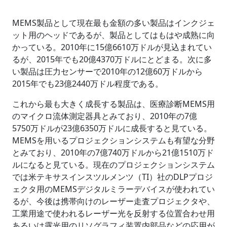
MEMS製品として現在最も金額の多い製品はインクジェ
ット用のヘッドであるが、製品としてはもはや成熟に向
かっている。2010年に15億6610万ドルが見込まれてい
るが、2015年でも20億4370万ドルにとどまる。次に多
い製品は圧力センサーで2010年の12億60万ドルから
2015年でも23億2440万ドル程度である。
これから最も大きく成長する製品は、医療診断MEMS用
のマイクロ流体測定器具とみており、2010年の7億
5750万ドルが23億6350万ドルに成長すると見ている。
MEMSを用いるプロジェクションシステムも有望な分野
とみており、2010年の7億740万ドルから21億1510万ド
ルになると見ている。現在のプロジェクションシステム
では米テキサスインスツルメンツ（TI）社のDLPプロジ
ェクタ用のMEMSデジタルミラーデバイスが使われてい
るが、今後は携帯向けのレーザー走査プロジェクタや、
工業用途で使われるレーザー光を反射する位置合わせ用
あるいは露光用のリソグラフィ装置内部品などの応用が