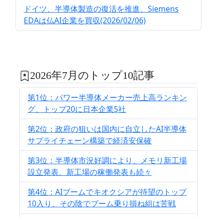
ドイツ、半導体製造の復活を推進、Siemens
EDAは仏AI企業を買収(2026/02/06)
2026年7月のトップ10記事
第1位：パワー半導体メーカー売上高ランキン
グ、トップ20に日本企業5社
第2位：政府の狙いは国内に自立したAI半導体
サプライチェーン構築で経済安保確
第3位：半導体市況好調により、メモリ新工場
設立発表、新工場の稼働発表も続々
第4位：AIブームでキオクシアが待望のトップ
10入り、その陰でブーム乗り損ね組は苦戦