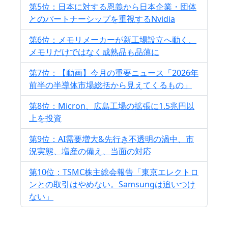
第5位：日本に対する恩義から日本企業・団体
とのパートナーシップを重視するNvidia
第6位：メモリメーカーが新工場設立へ動く、
メモリだけではなく成熟品も品薄に
第7位：【動画】今月の重要ニュース「2026年
前半の半導体市場総括から見えてくるもの」
第8位：Micron、広島工場の拡張に1.5兆円以
上を投資
第9位：AI需要増大&先行き不透明の渦中、市
況実態、増産の備え、当面の対応
第10位：TSMC株主総会報告「東京エレクトロ
ンとの取引はやめない。Samsungは追いつけ
ない」