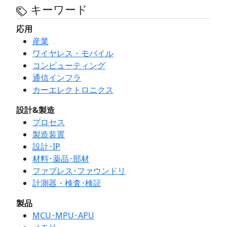
キーワード
応用
産業
ワイヤレス・モバイル
コンピューティング
通信インフラ
カーエレクトロニクス
設計&製造
プロセス
製造装置
設計･IP
材料･薬品･部材
ファブレス･ファウンドリ
計測器・検査･検証
製品
MCU･MPU･APU