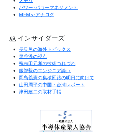
メモリ
パワー･パワーマネジメント
MEMS･アナログ
インサイダーズ
長見晃の海外トピックス
泉谷渉の視点
鴨志田元孝の技術つれづれ
服部毅のエンジニア論点
岡島義憲の集積回路の明日に向けて
山田周平の中国・台湾レポート
津田建二の取材手帳