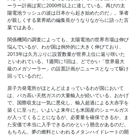
ーラー計画は実に2000件以上に達している。再びの太
陽電池ラッシュの波は日本から起き始めたのだ」。筆者
が親しくする業界紙の編集長がうなりながらに語った言
葉ではある。
関係機関の調査によっても、太陽電池の世界市場は伸び
悩んでいるが、わが国は例外的に大きく伸びており、
2013年は久方ぶりに設置数量が世界上位に返り咲いた
といわれている。1週間に1回は、どでかい「世界最大
級のメガソーラー」の設置計画がニュースとなって駆け
回っているのだ。
原子力発電所がほとんど止まっているわが国において
は、バカ高い天然ガスの大量輸入が続いている。おかげ
で、国際収支は一気に悪化し、輸入超過による大赤字を
築くに至った。いよいよ来年にも米国産のシェールガス
が入ってくることになるが、必要量を確保できるか、ま
た安価で本当に入手できるのかという懸念があるのだ。
もちろん、夢の燃料といわれるメタンハイドレートの開