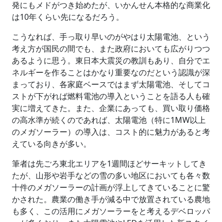
発にもメドがつき始めたが、いかんせん本格的な商業化
は10年くらい先になるだろう。
こうなれば、手っ取り早いのがやはり太陽電池、という
考え方が国民の間でも、また政府においても広がりつつ
あるように思う。東日本大震災の教訓もあり、自分でエ
ネルギーを作ることはかなり重要なのだという認識が深
まっており、各家庭ベースではまず太陽電池、そしてコ
ストが下がれば燃料電池の導入ということを語る人も確
実に増えてきた。また、企業にあっても、買い取り価格
の高水準が続くのであれば、太陽電池（特に1MW以上
のメガソーラー）の導入は、コスト的に魅力があると考
えている向きが多い。
筆者は先ごろ東北エリアを1週間ほどサーキットしてき
たが、山形や岩手などの雪の多い地区においても各々数
十件のメガソーラーの計画が浮上してきていることに驚
かされた。農業の働き手が減る中で放置されている農地
も多く、この活用にメガソーラーをと考えるデベロッパ