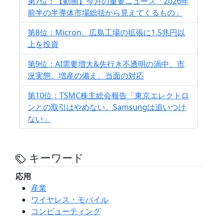
第7位：【動画】今月の重要ニュース「2026年
前半の半導体市場総括から見えてくるもの」
第8位：Micron、広島工場の拡張に1.5兆円以
上を投資
第9位：AI需要増大&先行き不透明の渦中、市
況実態、増産の備え、当面の対応
第10位：TSMC株主総会報告「東京エレクトロ
ンとの取引はやめない。Samsungは追いつけ
ない」
キーワード
応用
産業
ワイヤレス・モバイル
コンピューティング