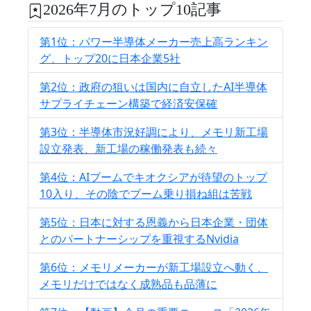
2026年7月のトップ10記事
第1位：パワー半導体メーカー売上高ランキン
グ、トップ20に日本企業5社
第2位：政府の狙いは国内に自立したAI半導体
サプライチェーン構築で経済安保確
第3位：半導体市況好調により、メモリ新工場
設立発表、新工場の稼働発表も続々
第4位：AIブームでキオクシアが待望のトップ
10入り、その陰でブーム乗り損ね組は苦戦
第5位：日本に対する恩義から日本企業・団体
とのパートナーシップを重視するNvidia
第6位：メモリメーカーが新工場設立へ動く、
メモリだけではなく成熟品も品薄に