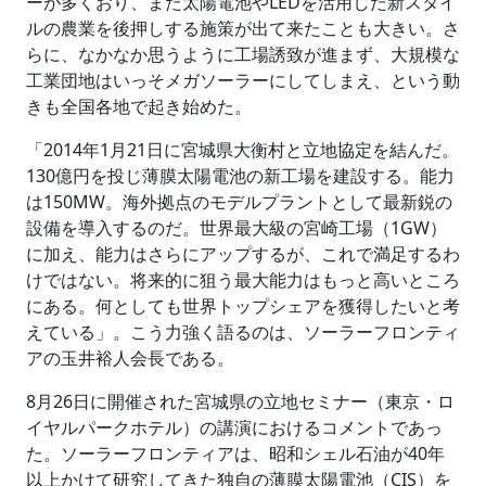
ーが多くおり、また太陽電池やLEDを活用した新スタイ
ルの農業を後押しする施策が出て来たことも大きい。さ
らに、なかなか思うように工場誘致が進まず、大規模な
工業団地はいっそメガソーラーにしてしまえ、という動
きも全国各地で起き始めた。
「2014年1月21日に宮城県大衡村と立地協定を結んだ。
130億円を投じ薄膜太陽電池の新工場を建設する。能力
は150MW。海外拠点のモデルプラントとして最新鋭の
設備を導入するのだ。世界最大級の宮崎工場（1GW）
に加え、能力はさらにアップするが、これで満足するわ
けではない。将来的に狙う最大能力はもっと高いところ
にある。何としても世界トップシェアを獲得したいと考
えている」。こう力強く語るのは、ソーラーフロンティ
アの玉井裕人会長である。
8月26日に開催された宮城県の立地セミナー（東京・ロ
イヤルパークホテル）の講演におけるコメントであっ
た。ソーラーフロンティアは、昭和シェル石油が40年
以上かけて研究してきた独自の薄膜太陽電池（CIS）を