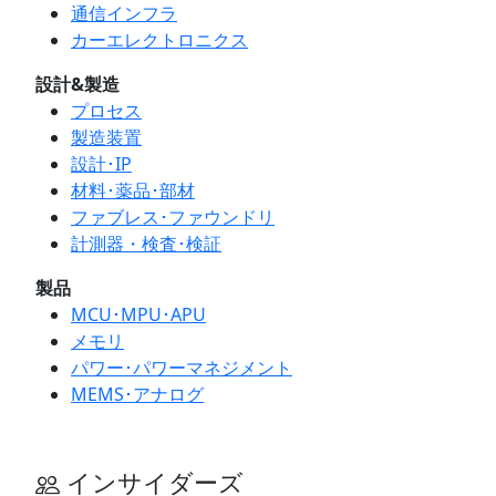
通信インフラ
カーエレクトロニクス
設計&製造
プロセス
製造装置
設計･IP
材料･薬品･部材
ファブレス･ファウンドリ
計測器・検査･検証
製品
MCU･MPU･APU
メモリ
パワー･パワーマネジメント
MEMS･アナログ
インサイダーズ