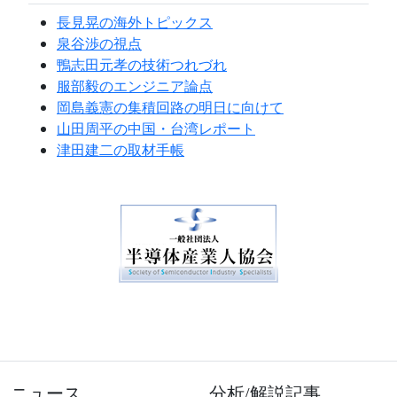
長見晃の海外トピックス
泉谷渉の視点
鴨志田元孝の技術つれづれ
服部毅のエンジニア論点
岡島義憲の集積回路の明日に向けて
山田周平の中国・台湾レポート
津田建二の取材手帳
ニュース
分析/解説記事