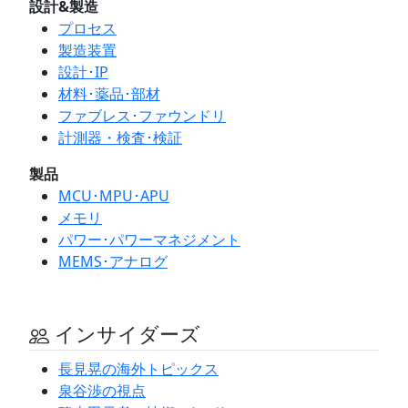
設計&製造
プロセス
製造装置
設計･IP
材料･薬品･部材
ファブレス･ファウンドリ
計測器・検査･検証
製品
MCU･MPU･APU
メモリ
パワー･パワーマネジメント
MEMS･アナログ
インサイダーズ
長見晃の海外トピックス
泉谷渉の視点