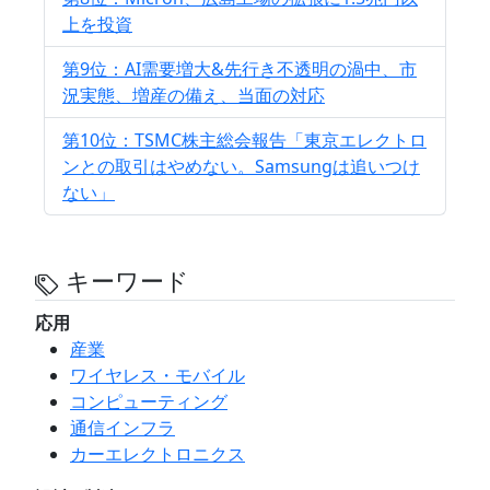
上を投資
第9位：AI需要増大&先行き不透明の渦中、市
況実態、増産の備え、当面の対応
第10位：TSMC株主総会報告「東京エレクトロ
ンとの取引はやめない。Samsungは追いつけ
ない」
キーワード
応用
産業
ワイヤレス・モバイル
コンピューティング
通信インフラ
カーエレクトロニクス