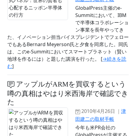
GlobalPress主催のe-
Summitにおいて、IBM
で半導体コラボレーショ
ン事業を長年やってき
た、イノベーション担当バイスプレジデントでフェロー
でもあるBernard Meyerson氏と夕食を同席した。同氏
は、このe-Summitにおいてスマートプラネット（賢い
地球を作るには）と題した講演を行った。 [
→続きを読
む
]
アップルがARMを買収するという
噂の真相はやはり米西海岸で確認でき
た
2010年4月26日 ｜
津
田建二の取材手帳
今年も米PR会社の
GlobalPressが主催する