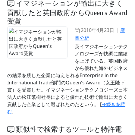
イマジネーションが輸出に大きく
貢献したと英国政府からQueen's Award
受賞
2010年4月23日 ｜
産
業分析
英イマジネーションテク
ノロジーズが快調に業績
を上げている。英国政府
から優れた海外ビジネス
の結果を残した企業に与えられるEnterprise in the
International Trade部門のQueen's Award（女王陛下
賞）を受賞した。イマジネーションテクノロジーズ日本
法人の松江繁樹社長によると優れた技術で輸出に大きく
貢献した企業として選ばれたのだという。 [
→続きを読
む
]
類似性で検索するツールと特許電