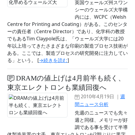
英国ウェールズ州スワン
シーのウェールズ大学構
内には、WCPC（Welsh
Centre for Printing and Coating）がある。このセンタ
ーの責任者（Centre Director）であり、化学科の教授
でもあるTim Claypole氏は、「ウェールズ大学には20
年以上培ってきたさまざまな印刷の製造プロセス技術が
ある。ここでは、製造プロセスの研究開発に注力してい
る」という。 [
→続きを読む
]
DRAMの値上げは4月前半も続く、
東京エレクトロンも業績回復へ
2010年4月19日 ｜
週
間ニュース分析
先週のニュースでも先々
週と同様、メモリーが好
調である事を受けて半導
体製造装置の大手、東京エレクトロンが2期ぶりに黒字