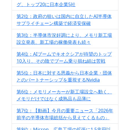
グ、トップ20に日本企業5社
第2位：政府の狙いは国内に自立したAI半導体
サプライチェーン構築で経済安保確
第3位：半導体市況好調により、メモリ新工場
設立発表、新工場の稼働発表も続々
第4位：AIブームでキオクシアが待望のトップ
10入り、その陰でブーム乗り損ね組は苦戦
第5位：日本に対する恩義から日本企業・団体
とのパートナーシップを重視するNvidia
第6位：メモリメーカーが新工場設立へ動く、
メモリだけではなく成熟品も品薄に
第7位：【動画】今月の重要ニュース「2026年
前半の半導体市場総括から見えてくるもの」
第8位：Micron、広島工場の拡張に1.5兆円以