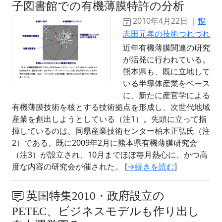
子図書館での有機薄膜特許の分析
2010年4月22日 ｜
鴨
志田元孝の技術つれづれ
近年有機薄膜関連の研究
が活発に行われている。
熊本県も、既に立地して
いる半導体産業をベース
に、新たに産官学による
有機薄膜技術を核とする技術拠点を形成し、次世代地域
産業を創出しようとしている（注1）。先頭に立って指
揮しているのは、同県産業技術センター柏木正弘氏（注
2）である。既に2009年2月に熊本県有機薄膜研究会
（注3）が設立され、10月までほぼ毎月熱心に、かつ高
度な内容の研究会が催された。 [
→続きを読む
]
英国特集2010・政府設立の
PETEC、ビジネスモデルも作り出し