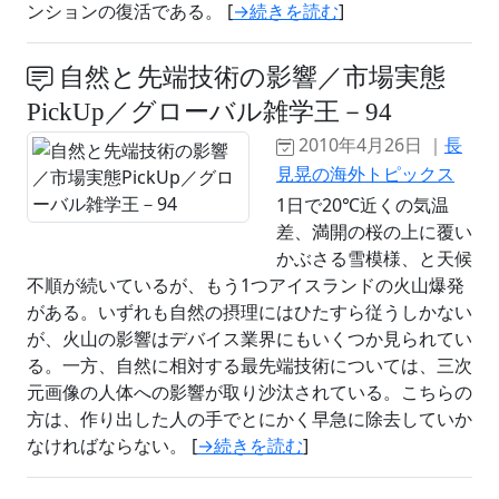
ンションの復活である。 [
→続きを読む
]
自然と先端技術の影響／市場実態
PickUp／グローバル雑学王－94
2010年4月26日 ｜
長
見晃の海外トピックス
1日で20℃近くの気温
差、満開の桜の上に覆い
かぶさる雪模様、と天候
不順が続いているが、もう1つアイスランドの火山爆発
がある。いずれも自然の摂理にはひたすら従うしかない
が、火山の影響はデバイス業界にもいくつか見られてい
る。一方、自然に相対する最先端技術については、三次
元画像の人体への影響が取り沙汰されている。こちらの
方は、作り出した人の手でとにかく早急に除去していか
なければならない。 [
→続きを読む
]