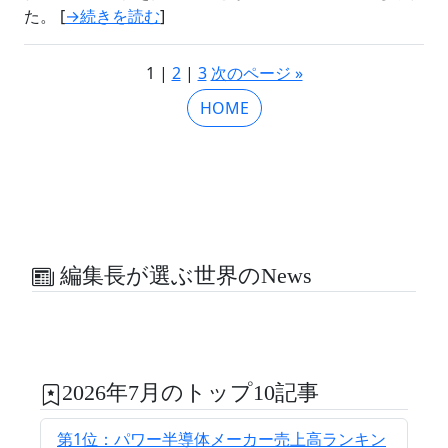
た。 [
→続きを読む
]
1 |
2
|
3
次のページ »
HOME
編集長が選ぶ世界のNews
2026年7月のトップ10記事
第1位：パワー半導体メーカー売上高ランキン