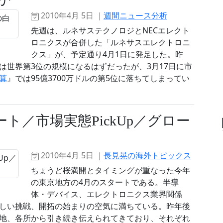
2010年4月 5日 ｜
週間ニュース分析
先週は、ルネサステクノロジとNECエレクト
ロニクスが合併した「ルネサスエレクトロニ
クス」が、予定通り4月1日に発足した。昨
は世界第3位の規模になるはずだったが、3月17日に市
算
』では95億3700万ドルの第5位に落ちてしまってい
ト／市場実態PickUp／グロー
2010年4月 5日 ｜
長見晃の海外トピックス
ちょうど桜満開とタイミングが重なった今年
の東京地方の4月のスタートである。半導
体・デバイス、エレクトロニクス業界関係
しい挑戦、開拓の始まりの空気に満ちている。昨年後
地、各所から引き続き伝えられてきており、それぞれ