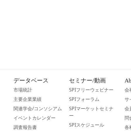
データベース
セミナー/動画
Ab
市場統計
SPIフリーウェビナー
会
主要企業業績
SPIフォーラム
サ
関連学会/コンソシアム
SPIマーケットセミナ
会
ー
イベントカレンダー
問
SPIスケジュール
調査報告書
各