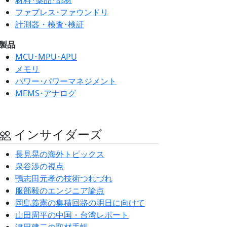
ファブレス･ファウンドリ
計測器・検査･検証
製品
MCU･MPU･APU
メモリ
パワー･パワーマネジメント
MEMS･アナログ
インサイダーズ
長見晃の海外トピックス
泉谷渉の視点
鴨志田元孝の技術つれづれ
服部毅のエンジニア論点
岡島義憲の集積回路の明日に向けて
山田周平の中国・台湾レポート
津田建二の取材手帳