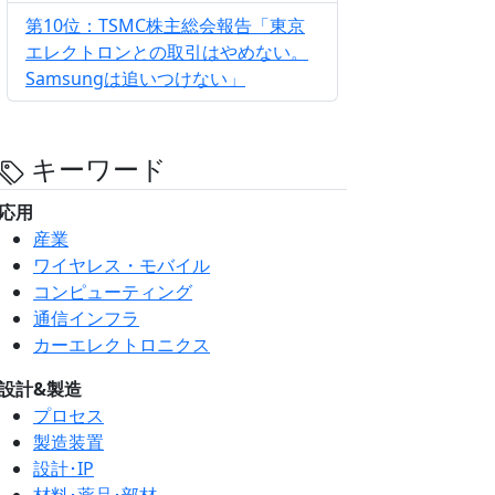
第10位：TSMC株主総会報告「東京
エレクトロンとの取引はやめない。
Samsungは追いつけない」
キーワード
応用
産業
ワイヤレス・モバイル
コンピューティング
通信インフラ
カーエレクトロニクス
設計&製造
プロセス
製造装置
設計･IP
材料･薬品･部材