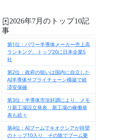
2026年7月のトップ10記
事
第1位：パワー半導体メーカー売上高
ランキング、トップ20に日本企業5
社
第2位：政府の狙いは国内に自立した
AI半導体サプライチェーン構築で経
済安保確
第3位：半導体市況好調により、メモ
リ新工場設立発表、新工場の稼働発
表も続々
第4位：AIブームでキオクシアが待望
のトップ10入り、その陰でブーム乗