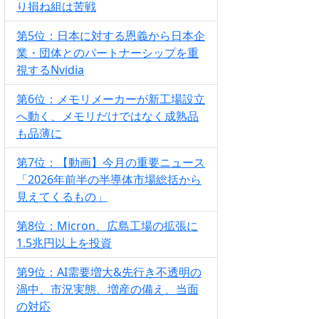
り損ね組は苦戦
第5位：日本に対する恩義から日本企
業・団体とのパートナーシップを重
視するNvidia
第6位：メモリメーカーが新工場設立
へ動く、メモリだけではなく成熟品
も品薄に
第7位：【動画】今月の重要ニュース
「2026年前半の半導体市場総括から
見えてくるもの」
第8位：Micron、広島工場の拡張に
1.5兆円以上を投資
第9位：AI需要増大&先行き不透明の
渦中、市況実態、増産の備え、当面
の対応