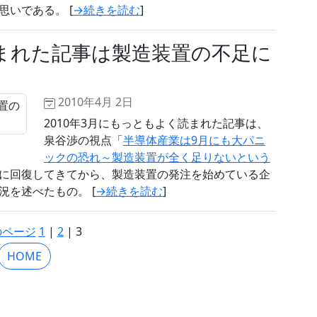
いである。 [
→続きを読む
]
まれた記事は製造装置の不足に
2010年4月 2日
2010年3月にもっともよく読まれた記事は、
泉谷渉の視点「
半導体産業は9月にも大パニ
ックの恐れ～製造装置が全く足りないという
に回復してきてから、製造装置の発注を始めている企
を述べたもの。 [
→続きを読む
]
のページ
1
|
2
| 3
HOME