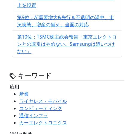
上を投資
第9位：AI需要増大&先行き不透明の渦中、市
況実態、増産の備え、当面の対応
第10位：TSMC株主総会報告「東京エレクトロ
ンとの取引はやめない。Samsungは追いつけ
ない」
キーワード
応用
産業
ワイヤレス・モバイル
コンピューティング
通信インフラ
カーエレクトロニクス