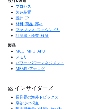
設計&製造
プロセス
製造装置
設計･IP
材料･薬品･部材
ファブレス･ファウンドリ
計測器・検査･検証
製品
MCU･MPU･APU
メモリ
パワー･パワーマネジメント
MEMS･アナログ
インサイダーズ
長見晃の海外トピックス
泉谷渉の視点
鴨志田元孝の技術つれづれ