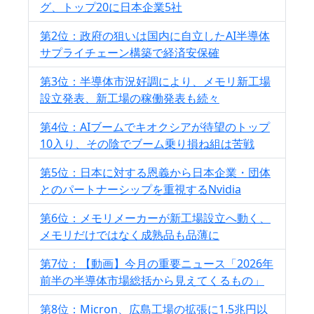
グ、トップ20に日本企業5社
第2位：政府の狙いは国内に自立したAI半導体
サプライチェーン構築で経済安保確
第3位：半導体市況好調により、メモリ新工場
設立発表、新工場の稼働発表も続々
第4位：AIブームでキオクシアが待望のトップ
10入り、その陰でブーム乗り損ね組は苦戦
第5位：日本に対する恩義から日本企業・団体
とのパートナーシップを重視するNvidia
第6位：メモリメーカーが新工場設立へ動く、
メモリだけではなく成熟品も品薄に
第7位：【動画】今月の重要ニュース「2026年
前半の半導体市場総括から見えてくるもの」
第8位：Micron、広島工場の拡張に1.5兆円以