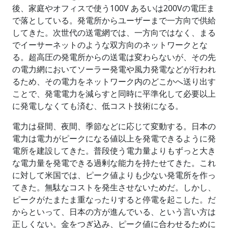
後、家庭やオフィスで使う100V あるいは200Vの電圧ま
で落としている。発電所からユーザーまで一方向で供給
してきた。次世代の送電網では、一方向ではなく、まる
でイーサーネットのような双方向のネットワークとな
る。超高圧の発電所からの送電は変わらないが、その先
の電力網においてソーラー発電や風力発電などが行われ
るため、その電力をネットワーク内のどこかへ送り出す
ことで、発電電力を減らすと同時に平準化して必要以上
に発電しなくても済む、低コスト技術になる。
電力は昼間、夜間、季節などに応じて変動する。日本の
電力は電力がピークになる値以上を発電できるように発
電所を建設してきた。普段使う電力量よりもずっと大き
な電力量を発電できる過剰な能力を持たせてきた。これ
に対して米国では、ピーク値よりも少ない発電所を作っ
てきた。無駄なコストを発生させないためだ。しかし、
ピークがたまたま重なったりすると停電を起こした。だ
からといって、日本の方が進んでいる、という言い方は
正しくない。金をつぎ込み、ピーク値に合わせるために