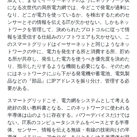
加えて、まるでイーサーネットのようにネットワーク状
になる次世代の局所電力網では、今どこで発電が過剰に
なり、どこが電力を使っているか、を検出するためのセ
ンサーとその情報を伝えるITが欠かせない。しかもネッ
トワークを管理して、決められたプロトコルに従って情
報を送受信する仕組みのソフトウエアも欠かせない。こ
のスマートグリッドはイーサーネットと同じようなネッ
トワークの中に、電力を発生する所と消費する所、貯め
る所が共存し、発生した電力を使うべき優先度を決めた
り、指示したりするような機能も必要になる。そのため
にはネットワークにぶら下がる発電機や蓄電池、電気製
品などの『部品』にIPアドレスを振り分け、管理する必
要がある。
スマートグリッドこそ、電力網をシステムとして考える
絶好の良い教科書となる。このネットワークに使われる
半導体は山のように存在する。パワーデバイスだけでは
ない。IT系のコンピュータシステムをベースとする半導
体、センサー、情報を伝える無線・有線の技術向けの半