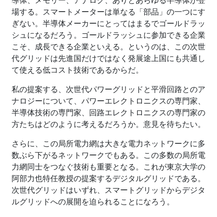
導体、メモリー、アナログ、ありとあらゆる半導体が登
場する。スマートメーターは単なる「部品」の一つにす
ぎない。半導体メーカーにとってはまるでゴールドラッ
シュになるだろう。ゴールドラッシュに参加できる企業
こそ、成長できる企業といえる。というのは、この次世
代グリッドは先進国だけではなく発展途上国にも共通し
て使える低コスト技術であるからだ。
私の提案する、次世代パワーグリッドと平滑回路とのア
ナロジーについて、パワーエレクトロニクスの専門家、
半導体技術の専門家、回路エレクトロニクスの専門家の
方たちはどのように考えるだろうか。意見を待ちたい。
さらに、この局所電力網は大きな電力ネットワークに多
数ぶら下がるネットワークでもある。この多数の局所電
力網同士をつなぐ技術も重要となる。これが東京大学の
阿部力也特任教授の提案するデジタルグリッドである。
次世代グリッドはいずれ、スマートグリッドからデジタ
ルグリッドへの展開を迫られることになろう。