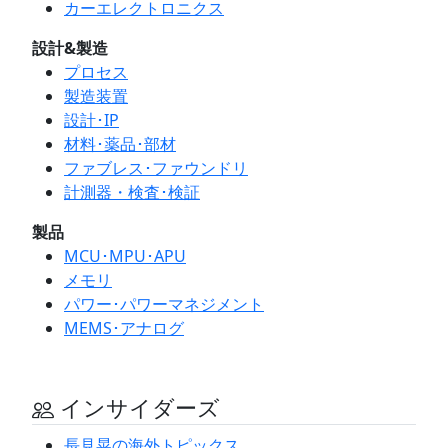
カーエレクトロニクス
設計&製造
プロセス
製造装置
設計･IP
材料･薬品･部材
ファブレス･ファウンドリ
計測器・検査･検証
製品
MCU･MPU･APU
メモリ
パワー･パワーマネジメント
MEMS･アナログ
インサイダーズ
長見晃の海外トピックス