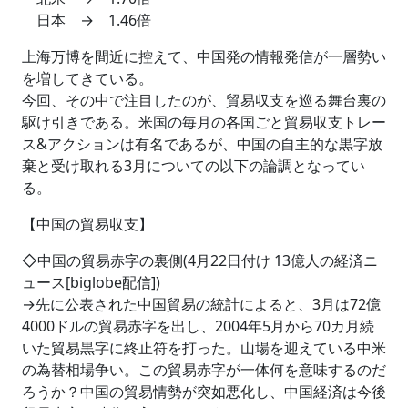
日本 → 1.46倍
上海万博を間近に控えて、中国発の情報発信が一層勢い
を増してきている。
今回、その中で注目したのが、貿易収支を巡る舞台裏の
駆け引きである。米国の毎月の各国ごと貿易収支トレー
ス&アクションは有名であるが、中国の自主的な黒字放
棄と受け取れる3月についての以下の論調となってい
る。
【中国の貿易収支】
◇中国の貿易赤字の裏側(4月22日付け 13億人の経済ニ
ュース[biglobe配信])
→先に公表された中国貿易の統計によると、3月は72億
4000ドルの貿易赤字を出し、2004年5月から70カ月続
いた貿易黒字に終止符を打った。山場を迎えている中米
の為替相場争い。この貿易赤字が一体何を意味するのだ
ろうか？中国の貿易情勢が突如悪化し、中国経済は今後