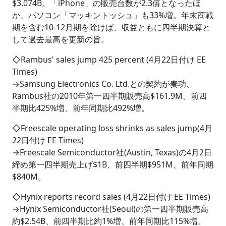
$3.074B。「iPhone」の販売台数が2.3倍となったほ
か、パソコン「マッキントッシュ」も33%増。年末商戦
期を含む10-12月期を除けば、収益ともに四半期決算と
して過去最高を更新の旨。
◇Rambus' sales jump 425 percent (4月22日付け EE
Times)
→Samsung Electronics Co. Ltd.との契約が奏功、
Rambus社の2010年第一四半期販売高$161.9M、前四
半期比425%増、前年同期比492%増。
◇Freescale operating loss shrinks as sales jump(4月
22日付け EE Times)
→Freescale Semiconductor社(Austin, Texas)の4月2日
締め第一四半期売上げ$1B、前四半期$951M、前年同期
$840M。
◇Hynix reports record sales (4月22日付け EE Times)
→Hynix Semiconductor社(Seoul)の第一四半期販売高
約$2.54B、前四半期比約1%増、前年同期比115%増。