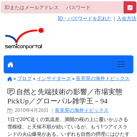
ID・パスワードを忘れた
｜
入会方法
»
ブログ
»
インサイダーズ
»
長見晃の海外トピックス
自然と先端技術の影響／市場実態
PickUp／グローバル雑学王－94
2010年4月26日 ｜
長見晃の海外トピックス
1日で20℃近くの気温差、満開の桜の上に覆いかぶさる
雪模様、と天候不順が続いているが、もう1つアイスラ
ンドの火山爆発がある。いずれも自然の摂理にはひたす