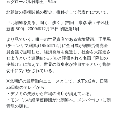
≪グローバル雑学王－94≫
北朝鮮の美術関係の歴史、推移そして代表作について、
『北朝鮮を見る、聞く、歩く』(吉田 康彦 著：平凡社
新書 500)…2009年12月15日 初版第1刷
より見ていく。唯一の世界資産である古墳壁画、千里馬
(チョンリマ)運動(1956年12月に金日成が朝鮮労働党全
員会議で提唱した、経済発展を促進し、社会を大躍進さ
せようという運動)のモデルと評価される名画『降仙の
夕焼け』に加えて、世界の収集家が注目するという郵便
切手に気づかされている。
※北朝鮮の最新動向ニュースとして、以下の2点、日曜
25日朝のテレビから:
・デノミの失敗から市場の出店が消えている。
・モンゴルの経済使節団が北朝鮮へ。メンバーに中に朝
青龍の顔も。