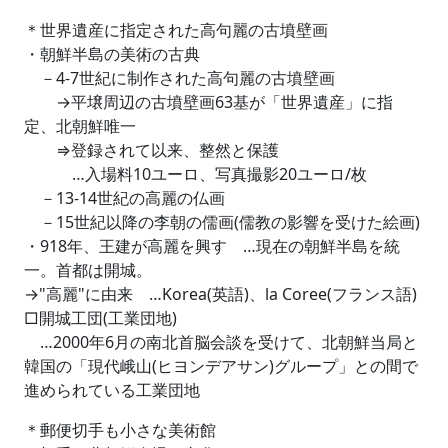
＊世界遺産に指定された高句麗の古墳壁画
・朝鮮半島の美術の古典
－4-7世紀に制作された高句麗の古墳壁画
→平壌周辺の古墳壁画63基が「世界遺産」に指
定、北朝鮮唯一
⇒登録されて以来、整然と保護
…入場料10ユーロ、写真撮影20ユーロ/枚
－13-14世紀の高麗の仏画
－15世紀以降の李朝の儒画(儒教の影響を受けた絵画)
・918年、王建が高麗を興す …現在の朝鮮半島を統
一。首都は開城。
→"高麗"に由来 …Korea(英語)、la Coree(フランス語)
□開城工団(工業団地)
…2000年6月の南北首脳会談を受けて、北朝鮮当局と
韓国の「現代峨山(ヒヨンデアサン)グループ」との間で
進められている工業団地
＊郵便切手も小さな美術館