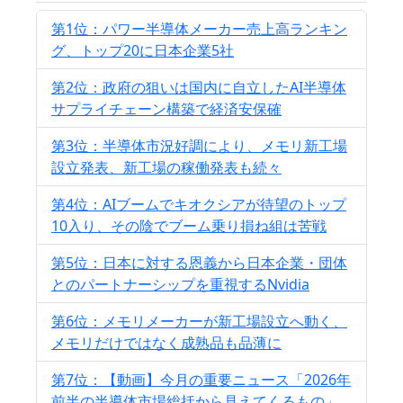
第1位：パワー半導体メーカー売上高ランキン
グ、トップ20に日本企業5社
第2位：政府の狙いは国内に自立したAI半導体
サプライチェーン構築で経済安保確
第3位：半導体市況好調により、メモリ新工場
設立発表、新工場の稼働発表も続々
第4位：AIブームでキオクシアが待望のトップ
10入り、その陰でブーム乗り損ね組は苦戦
第5位：日本に対する恩義から日本企業・団体
とのパートナーシップを重視するNvidia
第6位：メモリメーカーが新工場設立へ動く、
メモリだけではなく成熟品も品薄に
第7位：【動画】今月の重要ニュース「2026年
前半の半導体市場総括から見えてくるもの」