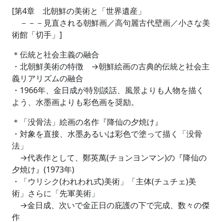
[第4章 北朝鮮の美術と「世界遺産」
－－－見直される朝鮮画／高句麗古代壁画／小さな美
術館「切手」]
＊伝統と社会主義の融合
・北朝鮮美術の特徴 →朝鮮絵画の古典的伝統と社会主
義リアリズムの融合
・1966年、金日成が特別談話、風景よりも人物を描く
よう、水墨画よりも彩色画を奨励。
＊「没骨法」絵画の名作『降仙の夕焼け』
・対象を直接、水墨あるいは彩色で塗って描く「没骨
法」
→代表作として、鄭英萬(チョンヨンマン)の『降仙の
夕焼け』(1973年)
・「ウリシク(われわれ式)美術」「主体(チュチェ)美
術」さらに「先軍美術」
→金日成、次いで金正日の庇護の下で完成、数々の傑
作