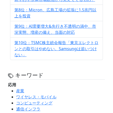
第8位：Micron、広島工場の拡張に1.5兆円以
上を投資
第9位：AI需要増大&先行き不透明の渦中、市
況実態、増産の備え、当面の対応
第10位：TSMC株主総会報告「東京エレクトロ
ンとの取引はやめない。Samsungは追いつけ
ない」
キーワード
応用
産業
ワイヤレス・モバイル
コンピューティング
通信インフラ