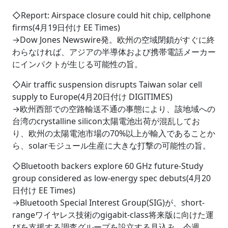
◇Report: Airspace closure could hit chip, cellphone
firms(4月19日付け EE Times)
→Dow Jones Newswire発。欧州の空域閉鎖がすぐに終
わらなければ、アジアの半導体および携帯電話メーカー
にインパクトが生じる可能性の旨。
◇Air traffic suspension disrupts Taiwan solar cell
supply to Europe(4月20日付け DIGITIMES)
→欧州西部での空路輸送不通の事態により、該地域への
台湾のcrystalline silicon太陽電池出荷が混乱してお
り、欧州の太陽電池市場の70%以上が輸入であることか
ら、solarモジュール生産に大きな打撃の可能性の旨。
◇Bluetooth backers explore 60 GHz future-Study
group considered as low-energy spec debuts(4月20
日付け EE Times)
→Bluetooth Special Interest Group(SIG)が、short-
rangeワイヤレス技術のgigabit-class将来版に向けた運
びを支援する調査グループを設立する見込み、今週