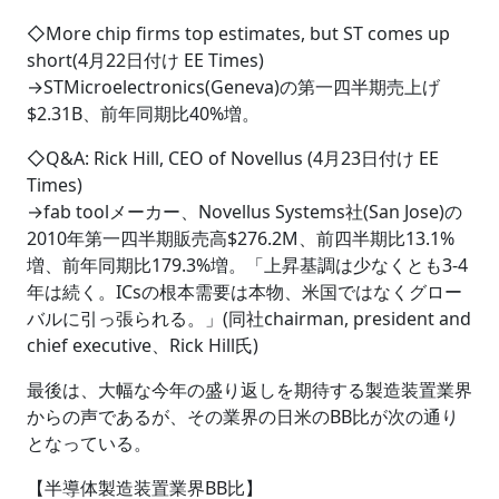
◇More chip firms top estimates, but ST comes up
short(4月22日付け EE Times)
→STMicroelectronics(Geneva)の第一四半期売上げ
$2.31B、前年同期比40%増。
◇Q&A: Rick Hill, CEO of Novellus (4月23日付け EE
Times)
→fab toolメーカー、Novellus Systems社(San Jose)の
2010年第一四半期販売高$276.2M、前四半期比13.1%
増、前年同期比179.3%増。「上昇基調は少なくとも3-4
年は続く。ICsの根本需要は本物、米国ではなくグロー
バルに引っ張られる。」(同社chairman, president and
chief executive、Rick Hill氏)
最後は、大幅な今年の盛り返しを期待する製造装置業界
からの声であるが、その業界の日米のBB比が次の通り
となっている。
【半導体製造装置業界BB比】