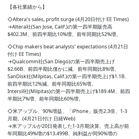
【各社業績から】
◇Altera's sales, profit surge (4月20日付け EE Times)
→Altera社(San Jose, Calif.)の第一四半期販売高
$402.3M、前四半期比10%増、前年同期比52%増。
◇Chip makers beat analysts' expectations (4月21日
付け EE Times)
→Qualcomm社(San Diego)の第一四半期売上げ
$2.66B、前四半期比僅かに減、前年同期比8%増。
SanDisk社(Milpitas, Calif.)の第一四半期売上げ$1.1B、
前四半期比12%減、前年同期比65%増。
Intersil社(Milpitas)の第一四半期売上げ$189.4M、前四
半期比7%増、前年同期比60%増。
◇米アップル、90%増益、「iPhone」販売2.3倍、1-3
月期。(4月21日付け 日経Web)
→米アップルが20日発表した1-3月期決算、売上高が前
年同期比49%増の$13.499B、純利益が同90%増の