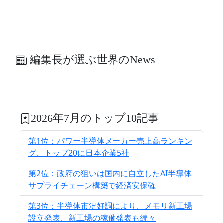
編集長が選ぶ世界のNews
2026年7月のトップ10記事
第1位：パワー半導体メーカー売上高ランキン
グ、トップ20に日本企業5社
第2位：政府の狙いは国内に自立したAI半導体
サプライチェーン構築で経済安保確
第3位：半導体市況好調により、メモリ新工場
設立発表、新工場の稼働発表も続々