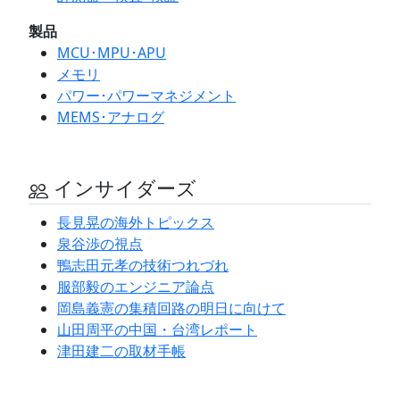
製品
MCU･MPU･APU
メモリ
パワー･パワーマネジメント
MEMS･アナログ
インサイダーズ
長見晃の海外トピックス
泉谷渉の視点
鴨志田元孝の技術つれづれ
服部毅のエンジニア論点
岡島義憲の集積回路の明日に向けて
山田周平の中国・台湾レポート
津田建二の取材手帳