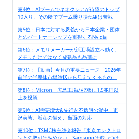
第4位：AIブームでキオクシアが待望のトップ
10入り、その陰でブーム乗り損ね組は苦戦
第5位：日本に対する恩義から日本企業・団体
とのパートナーシップを重視するNvidia
第6位：メモリメーカーが新工場設立へ動く、
メモリだけではなく成熟品も品薄に
第7位：【動画】今月の重要ニュース「2026年
前半の半導体市場総括から見えてくるもの」
第8位：Micron、広島工場の拡張に1.5兆円以
上を投資
第9位：AI需要増大&先行き不透明の渦中、市
況実態、増産の備え、当面の対応
第10位：TSMC株主総会報告「東京エレクトロ
ンとの取引はやめない。Samsungは追いつけ