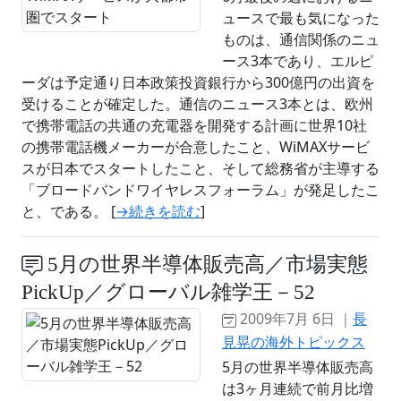
ュースで最も気になった
ものは、通信関係のニュ
ース3本であり、エルピ
ーダは予定通り日本政策投資銀行から300億円の出資を
受けることが確定した。通信のニュース3本とは、欧州
で携帯電話の共通の充電器を開発する計画に世界10社
の携帯電話機メーカーが合意したこと、WiMAXサービ
スが日本でスタートしたこと、そして総務省が主導する
「ブロードバンドワイヤレスフォーラム」が発足したこ
と、である。 [
→続きを読む
]
5月の世界半導体販売高／市場実態
PickUp／グローバル雑学王－52
2009年7月 6日 ｜
長
見晃の海外トピックス
5月の世界半導体販売高
は3ヶ月連続で前月比増