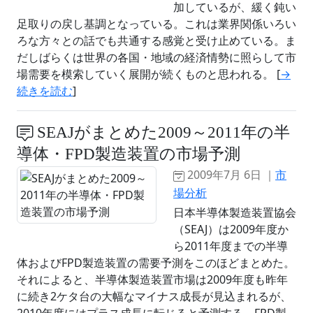
加しているが、緩く鈍い
足取りの戻し基調となっている。これは業界関係いろい
ろな方々との話でも共通する感覚と受け止めている。ま
だしばらくは世界の各国・地域の経済情勢に照らして市
場需要を模索していく展開が続くものと思われる。 [
→
続きを読む
]
SEAJがまとめた2009～2011年の半
導体・FPD製造装置の市場予測
2009年7月 6日 ｜
市
場分析
日本半導体製造装置協会
（SEAJ）は2009年度か
ら2011年度までの半導
体およびFPD製造装置の需要予測をこのほどまとめた。
それによると、半導体製造装置市場は2009年度も昨年
に続き2ケタ台の大幅なマイナス成長が見込まれるが、