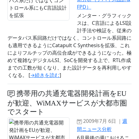
FPD）
メンター・グラフィック
スは、C言語によるLSI設
計手法や検証を、従来の
データパス系回路だけではなく、コントロール系回路に
も適用できるようにCatapult C Synthesisを拡張、これ
によりフルチップの高位合成ができるようになった。極
めて複雑なデジタルLSI、SoCを開発する上で、RTL作成
までの工数が短くなり、また設計データを再利用しやす
くなる。 [
→続きを読む
]
携帯用の共通充電器開発計画をEU
が歓迎、WiMAXサービスが大都市圏
でスタート
2009年7月 6日 ｜
週
間ニュース分析
6月最後の週におけるニ