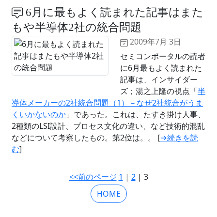
6月に最もよく読まれた記事はまた
もや半導体2社の統合問題
2009年7月 3日
セミコンポータルの読者
に6月最もよく読まれた
記事は、インサイダー
ズ；湯之上隆の視点「
半
導体メーカーの2社統合問題（1）－なぜ2社統合がうま
くいかないのか
」であった。これは、たすき掛け人事、
2種類のLSI設計、プロセス文化の違い、など技術的混乱
などについて考察したもの。第2位は。。 [
→続きを読
む
]
<<前のページ
1
|
2
| 3
HOME