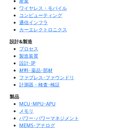
産業
ワイヤレス・モバイル
コンピューティング
通信インフラ
カーエレクトロニクス
設計&製造
プロセス
製造装置
設計･IP
材料･薬品･部材
ファブレス･ファウンドリ
計測器・検査･検証
製品
MCU･MPU･APU
メモリ
パワー･パワーマネジメント
MEMS･アナログ