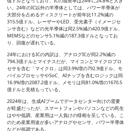
億ドルとなっており、ICの成長率は24年に24.8%と大き
い。24年のIC以外の半導体としては、パワー半導体が
大部分を占めるディスクリートが前年比11.2%減の
315.5億ドル、レーザーやLED、受光素子（イメージセ
ンサ含む）などの光半導体は同2.5%減の420.9億ドル、
MEMSなどのセンサ5.1%減の187.3億ドルとなってお
り、回復が遅れている。
24年におけるICの内訳は、アナログICが同2.2%減の
794.3億ドルとマイナスだが、マイコンとマイクロプロ
セサを含む「マイクロ」は同3.9%増の792.9億ドル、モ
バイルプロセッサやSoC、AIチップを含むロジックは同
16.9%増の2087.2億ドル、メモリは同81.0%増の1670.5
億ドルと見積もっている。
2024年は、生成AIブームでデータセンター向けの需要
が旺盛だったが、スマートフォンやパソコンなどの民生
はやや低調、産業用は一人負けの様相を呈している。こ
のため産業用途が多いアナログやセンサ、パワー半導体
などが低調である。