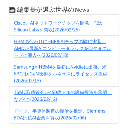
編集長が選ぶ世界のNews
Cisco、AIネットワークチップを開発、TIは
Silicon Labsを買収(2026/02/25)
HBMの代わりにHBFをAIチップの隣に実装、
AMDが最新AIコンピュータラックを印タタグル
ープに導入へ(2026/02/18)
SamsungがHBM4を最初にNvidiaに出荷、米
EPCはeGaN技術をルネサスにライセンス提供
(2026/02/13)
TSMC取締役会が450億ドルの設備投資を承認、
など4本(2026/02/12)
ドイツ、半導体製造の復活を推進、Siemens
EDAは仏AI企業を買収(2026/02/06)