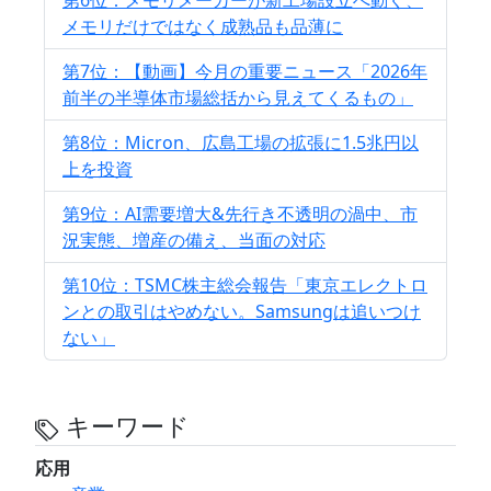
第6位：メモリメーカーが新工場設立へ動く、
メモリだけではなく成熟品も品薄に
第7位：【動画】今月の重要ニュース「2026年
前半の半導体市場総括から見えてくるもの」
第8位：Micron、広島工場の拡張に1.5兆円以
上を投資
第9位：AI需要増大&先行き不透明の渦中、市
況実態、増産の備え、当面の対応
第10位：TSMC株主総会報告「東京エレクトロ
ンとの取引はやめない。Samsungは追いつけ
ない」
キーワード
応用