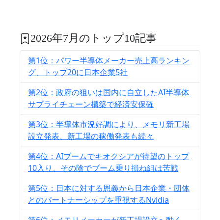
2026年7月のトップ10記事
第1位：パワー半導体メーカー売上高ランキン
グ、トップ20に日本企業5社
第2位：政府の狙いは国内に自立したAI半導体
サプライチェーン構築で経済安保確
第3位：半導体市況好調により、メモリ新工場
設立発表、新工場の稼働発表も続々
第4位：AIブームでキオクシアが待望のトップ
10入り、その陰でブーム乗り損ね組は苦戦
第5位：日本に対する恩義から日本企業・団体
とのパートナーシップを重視するNvidia