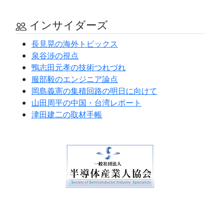
インサイダーズ
長見晃の海外トピックス
泉谷渉の視点
鴨志田元孝の技術つれづれ
服部毅のエンジニア論点
岡島義憲の集積回路の明日に向けて
山田周平の中国・台湾レポート
津田建二の取材手帳