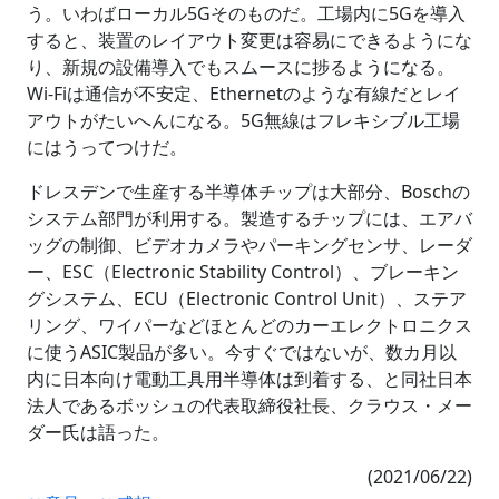
う。いわばローカル5Gそのものだ。工場内に5Gを導入
すると、装置のレイアウト変更は容易にできるようにな
り、新規の設備導入でもスムースに捗るようになる。
Wi-Fiは通信が不安定、Ethernetのような有線だとレイ
アウトがたいへんになる。5G無線はフレキシブル工場
にはうってつけだ。
ドレスデンで生産する半導体チップは大部分、Boschの
システム部門が利用する。製造するチップには、エアバ
ッグの制御、ビデオカメラやパーキングセンサ、レーダ
ー、ESC（Electronic Stability Control）、ブレーキン
グシステム、ECU（Electronic Control Unit）、ステア
リング、ワイパーなどほとんどのカーエレクトロニクス
に使うASIC製品が多い。今すぐではないが、数カ月以
内に日本向け電動工具用半導体は到着する、と同社日本
法人であるボッシュの代表取締役社長、クラウス・メー
ダー氏は語った。
(2021/06/22)