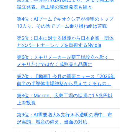
設立発表、新工場の稼働発表も続々
第4位：AIブームでキオクシアが待望のトップ
10入り、その陰でブーム乗り損ね組は苦戦
第5位：日本に対する恩義から日本企業・団体
とのパートナーシップを重視するNvidia
第6位：メモリメーカーが新工場設立へ動く、
メモリだけではなく成熟品も品薄に
第7位：【動画】今月の重要ニュース「2026年
前半の半導体市場総括から見えてくるもの」
第8位：Micron、広島工場の拡張に1.5兆円以
上を投資
第9位：AI需要増大&先行き不透明の渦中、市
況実態、増産の備え、当面の対応