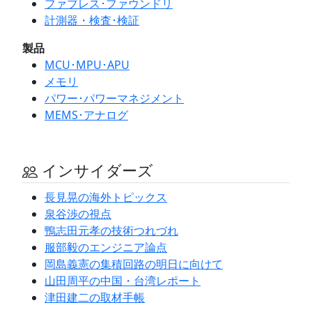
ファブレス･ファウンドリ
計測器・検査･検証
製品
MCU･MPU･APU
メモリ
パワー･パワーマネジメント
MEMS･アナログ
インサイダーズ
長見晃の海外トピックス
泉谷渉の視点
鴨志田元孝の技術つれづれ
服部毅のエンジニア論点
岡島義憲の集積回路の明日に向けて
山田周平の中国・台湾レポート
津田建二の取材手帳