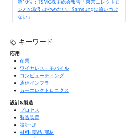
第10位：TSMC株主総会報告「東京エレクトロ
ンとの取引はやめない。Samsungは追いつけ
ない」
キーワード
応用
産業
ワイヤレス・モバイル
コンピューティング
通信インフラ
カーエレクトロニクス
設計&製造
プロセス
製造装置
設計･IP
材料･薬品･部材