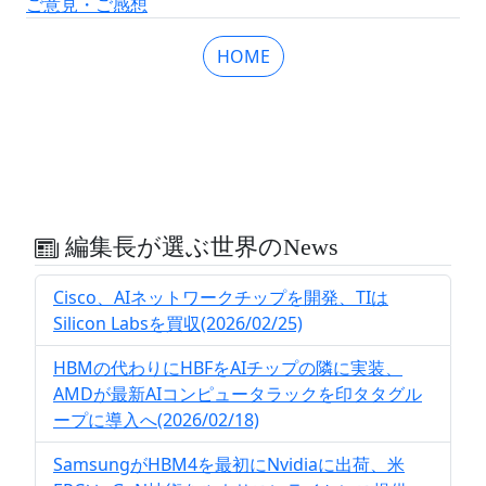
ご意見・ご感想
HOME
編集長が選ぶ世界のNews
Cisco、AIネットワークチップを開発、TIは
Silicon Labsを買収(2026/02/25)
HBMの代わりにHBFをAIチップの隣に実装、
AMDが最新AIコンピュータラックを印タタグル
ープに導入へ(2026/02/18)
SamsungがHBM4を最初にNvidiaに出荷、米