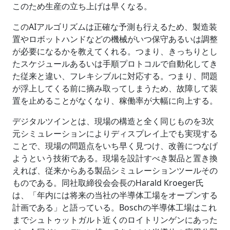
このため生産の立ち上げは早くなる。
このAIアルゴリズムは正確な予測も行えるため、製造装
置やロボットハンドなどの機械がいつ保守あるいは調整
が必要になるかを教えてくれる。つまり、きっちりとし
たスケジュールあるいは手順プロトコルで自動化してき
た従来と違い、フレキシブルに対応する。つまり、問題
が浮上してくる前に摘み取ってしまうため、故障して装
置を止めることがなくなり、稼働率が大幅に向上する。
デジタルツインとは、現場の構造と全く同じものを3次
元シミュレーションによりディスプレイ上でも実現する
ことで、現場の問題点をいち早く見つけ、改善につなげ
ようという技術である。現場を設計すべき製品と置き換
えれば、従来からある製品シミュレーションツールその
ものである。同社取締役会会長のHarald Kroeger氏
は、「年内には将来の当社の半導体工場をオープンする
計画である」と語っている。Boschの半導体工場はこれ
までシュトゥットガルト近くのロイトリンゲンにあった