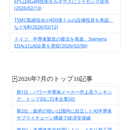
EPCはeGaN技術をルネサスにライセンス提供
(2026/02/13)
TSMC取締役会が450億ドルの設備投資を承認、
など4本(2026/02/12)
ドイツ、半導体製造の復活を推進、Siemens
EDAは仏AI企業を買収(2026/02/06)
2026年7月のトップ10記事
第1位：パワー半導体メーカー売上高ランキン
グ、トップ20に日本企業5社
第2位：政府の狙いは国内に自立したAI半導体
サプライチェーン構築で経済安保確
第3位：半導体市況好調により、メモリ新工場