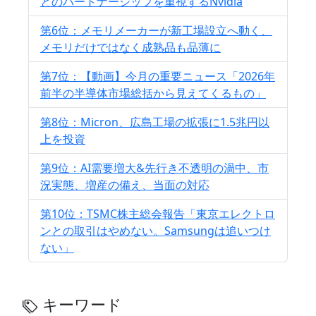
とのパートナーシップを重視するNvidia
第6位：メモリメーカーが新工場設立へ動く、
メモリだけではなく成熟品も品薄に
第7位：【動画】今月の重要ニュース「2026年
前半の半導体市場総括から見えてくるもの」
第8位：Micron、広島工場の拡張に1.5兆円以
上を投資
第9位：AI需要増大&先行き不透明の渦中、市
況実態、増産の備え、当面の対応
第10位：TSMC株主総会報告「東京エレクトロ
ンとの取引はやめない。Samsungは追いつけ
ない」
キーワード