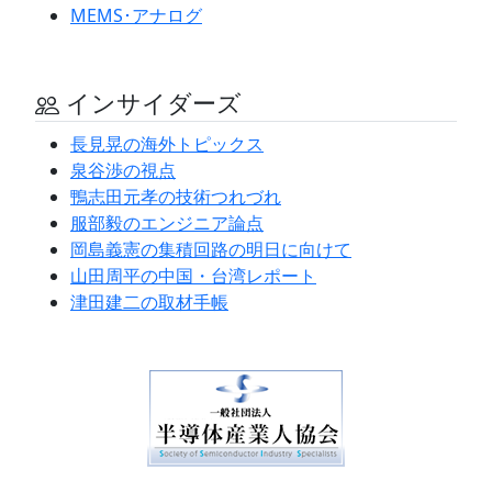
MEMS･アナログ
インサイダーズ
長見晃の海外トピックス
泉谷渉の視点
鴨志田元孝の技術つれづれ
服部毅のエンジニア論点
岡島義憲の集積回路の明日に向けて
山田周平の中国・台湾レポート
津田建二の取材手帳