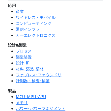
応用
産業
ワイヤレス・モバイル
コンピューティング
通信インフラ
カーエレクトロニクス
設計&製造
プロセス
製造装置
設計･IP
材料･薬品･部材
ファブレス･ファウンドリ
計測器・検査･検証
製品
MCU･MPU･APU
メモリ
パワー･パワーマネジメント