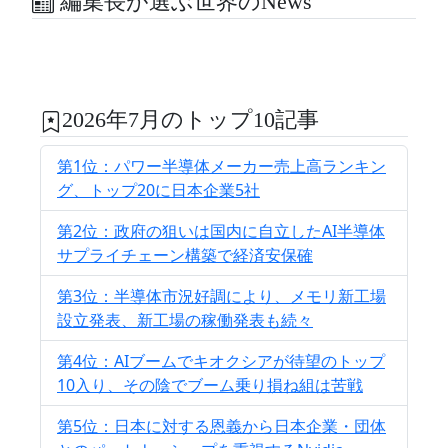
編集長が選ぶ世界のNews
2026年7月のトップ10記事
第1位：パワー半導体メーカー売上高ランキン
グ、トップ20に日本企業5社
第2位：政府の狙いは国内に自立したAI半導体
サプライチェーン構築で経済安保確
第3位：半導体市況好調により、メモリ新工場
設立発表、新工場の稼働発表も続々
第4位：AIブームでキオクシアが待望のトップ
10入り、その陰でブーム乗り損ね組は苦戦
第5位：日本に対する恩義から日本企業・団体